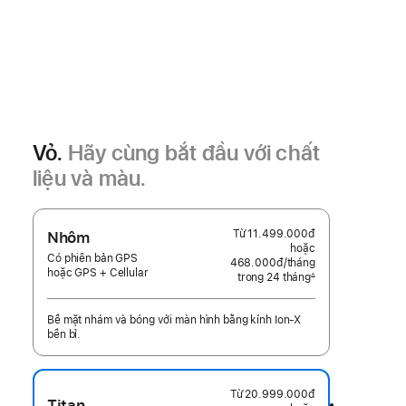
Vỏ.
Hãy cùng bắt đầu với chất
liệu và màu.
Từ
11.499.000đ
Nhôm
hoặc
Có phiên bản GPS
468.000đ
/tháng
mỗi
hoặc GPS + Cellular
trong 24 tháng
tháng
∆
Chú
thích
Bề mặt nhám và bóng với màn hình bằng kính Ion-X
bền bỉ.
Từ
20.999.000đ
Titan