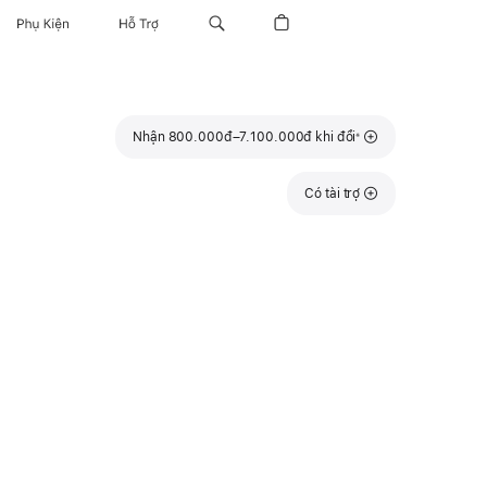
Phụ Kiện
Hỗ Trợ
Chú
Nhận 800.000đ–7.100.000đ khi đổi
※
thích
Có tài trợ