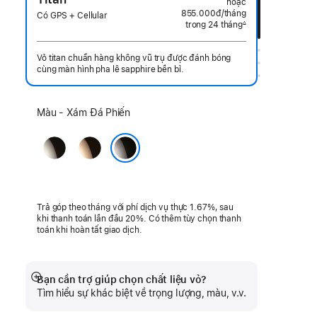
hoặc
855.000đ
/tháng
mỗi
Có GPS + Cellular
trong 24 tháng
tháng
∆
Chú
thích
Vỏ titan chuẩn hàng không vũ trụ được đánh bóng
cùng màn hình pha lê sapphire bền bỉ.
Chọn
Màu - Xám Đá Phiến
màu:
Màu
Gold
Tự
Xám Đá Phiến
Nhiên
Trả góp theo tháng với phí dịch vụ thực 1.67%, sau
khi thanh toán lần đầu 20%. Có thêm tùy chọn thanh
toán khi hoàn tất giao dịch.
Bạn cần trợ giúp chọn chất liệu vỏ?
Hiển
Tìm hiểu sự khác biệt về trọng lượng, màu, v.v.
thị
thêm