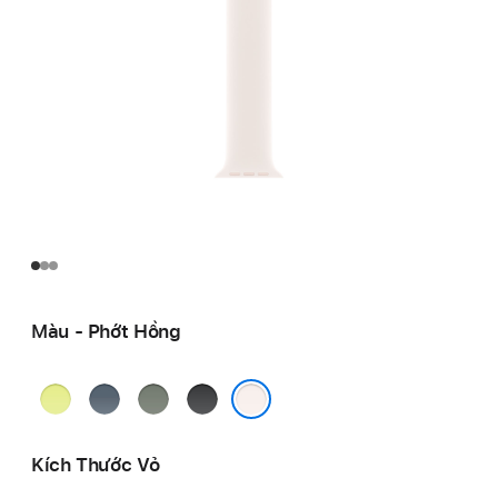
Màu - Phớt Hồng
Vàng
Xanh
Xám
Đen
Dạ
Mỏ
Xanh
Phớt Hồng
Quang
Neo
Kích Thước Vỏ