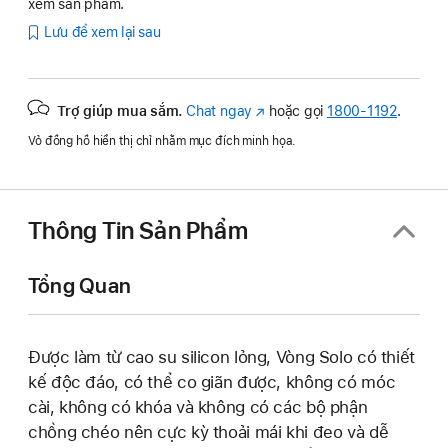
xem sản phẩm.
Lưu để xem lại sau
Trợ giúp mua sắm.
Chat ngay
(Mở
hoặc gọi
1800-1192
.
trong
Vỏ đồng hồ hiển thị chỉ nhằm mục đích minh họa.
cửa
sổ
mới)
Thông Tin Sản Phẩm
Tổng Quan
Được làm từ cao su silicon lỏng, Vòng Solo có thiết
kế độc đáo, có thể co giãn được, không có móc
cài, không có khóa và không có các bộ phận
chồng chéo nên cực kỳ thoải mái khi đeo và dễ