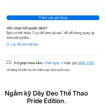
Thêm vào giỏ hàng
Vẫn chưa thể quyết định?
Bạn có thể nhấn "Lưu để xem lại sau" để dễ dàng quay lại
xem sản phẩm.
Lưu để xem lại sau
Trợ giúp mua sắm.
Chat ngay
(Mở
hoặc gọi
1800-1192
.
trong
Vỏ đồng hồ hiển thị chỉ nhằm mục đích minh họa.
cửa
sổ
mới)
Ngắm kỹ Dây Đeo Thể Thao
Pride Edition.