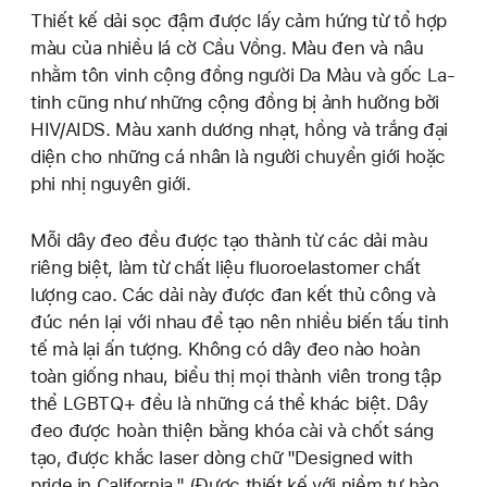
Thiết kế dải sọc đậm được lấy cảm hứng từ tổ hợp
màu của nhiều lá cờ Cầu Vồng. Màu đen và nâu
nhằm tôn vinh cộng đồng người Da Màu và gốc La-
tinh cũng như những cộng đồng bị ảnh hưởng bởi
HIV/AIDS. Màu xanh dương nhạt, hồng và trắng đại
diện cho những cá nhân là người chuyển giới hoặc
phi nhị nguyên giới.
Mỗi dây đeo đều được tạo thành từ các dải màu
riêng biệt, làm từ chất liệu fluoroelastomer chất
lượng cao. Các dải này được đan kết thủ công và
đúc nén lại với nhau để tạo nên nhiều biến tấu tinh
tế mà lại ấn tượng. Không có dây đeo nào hoàn
toàn giống nhau, biểu thị mọi thành viên trong tập
thể LGBTQ+ đều là những cá thể khác biệt. Dây
đeo được hoàn thiện bằng khóa cài và chốt sáng
tạo, được khắc laser dòng chữ "Designed with
pride in California." (Được thiết kế với niềm tự hào