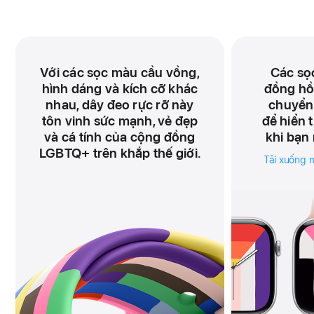
Với các sọc màu cầu vồng,
Các sọ
hình dáng và kích cỡ khác
đồng hồ
nhau, dây đeo rực rỡ này
chuyển 
tôn vinh sức mạnh, vẻ đẹp
để hiển t
và cá tính của cộng đồng
khi bạn 
LGBTQ+ trên khắp thế giới.
Tải xuống m