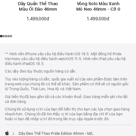
Dây Quấn Thể Thao
Vòng Solo Màu Xanh
Màu Ổi Đào 46mm
Mỏ Neo 46mm - Cỡ 0
1.499.000đ
1.499.000đ
Chú
chú
** Hình nền iPhone yêu cầu hệ điều hành iOS 18.5. Mặt đồng hồ Pride
thích
Thích
Harmony yêu cầu hệ điều hành watchOS 11.5. Hình nền iPad yêu cầu hệ
Chân
điều hành iPadOS 18.5.
Trang
Các dây đeo tùy thuộc nguồn hàng có sẵn.
Tùy vào lượng hàng có sẵn, quốc gia xuất xứ của sản phẩm được bán trên
trang web của chúng tôi có thể sẽ khác. Sản phẩm có thể sẽ có nguồn gốc
từ Trung Quốc, Thái Lan, Hoa Kỳ và Việt Nam.
Giá hiển thị đã bao gồm tất cả các khoản thuế. Giao hàng miễn phí cho tất
cả đơn hàng.
Chúng tôi sử dụng vị trí của bạn để hiển thị cho bạn các lựa chọn giao hàng
nhanh hơn. Chúng tôi đã tìm thấy vị trí của bạn bằng địa chỉ IP của bạn
hoặc vì bạn đã nhập vị trí đó trong lần truy cập Apple trước đó.
Dây Đeo Thể Thao Pride Edition 46mm - M/L