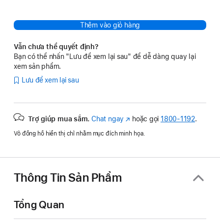
Thêm vào giỏ hàng
Vẫn chưa thể quyết định?
Bạn có thể nhấn "Lưu để xem lại sau" để dễ dàng quay lại
xem sản phẩm.
Lưu để xem lại sau
Trợ giúp mua sắm.
Chat ngay
(Mở
hoặc gọi
1800-1192
.
trong
Vỏ đồng hồ hiển thị chỉ nhằm mục đích minh họa.
cửa
sổ
mới)
Thông Tin Sản Phẩm
Tổng Quan