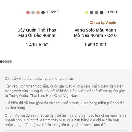
+ Hơn 2
+ Hơn 1
Chỉ có tại Apple
Dây Quấn Thể Thao
Vòng Solo Màu Xanh
Màu Ổi Đào 46mm
Mỏ Neo 46mm - Cỡ 0
1.499.000đ
1.499.000đ
Chú
chú
Các dây đeo tùy thuộc nguồn hàng có sẵn.
thích
Thích
Tùy vào lượng hàng có sẵn, quốc gia xuất xứ của sản phẩm được bán trên
Chân
trang web của chúng tôi có thể sẽ khác. Sản phẩm có thể sẽ có nguồn gốc
Trang
từ Trung Quốc, Thái Lan, Hoa Kỳ và Việt Nam.
Giá hiển thị đã bao gồm tất cả các khoản thuế. Giao hàng miễn phí cho tất
cả đơn hàng.
Chúng tôi sử dụng vị trí của bạn để hiển thị cho bạn các lựa chọn giao hàng
nhanh hơn. Chúng tôi đã tìm thấy vị trí của bạn bằng địa chỉ IP của bạn
hoặc vì bạn đã nhập vị trí đó trong lần truy cập Apple trước đó.