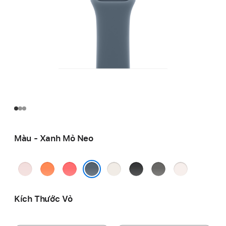
Màu - Xanh Mỏ Neo
Hồng
Cam
Ổi
Ánh
Đen
Xám
Phớt
Phai
Clementine
Đào
Sao
Đá
Hồng
Xanh Mỏ Neo
Kích Thước Vỏ