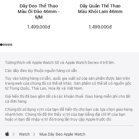
Dây Đeo Thể Thao
Dây Quấn Thể Thao
Màu Ổi Đào 46mm -
Màu Khói Lam 46mm
S/M
1.499.000đ
1.499.000đ
Chú
chú
Tương thích với Apple Watch SE và Apple Watch Series 4 trở lên.
thích
Thích
Các dây đeo tùy thuộc nguồn hàng có sẵn.
Chân
Tùy vào lượng hàng có sẵn, quốc gia xuất xứ của sản phẩm được bán trên
Trang
trang web của chúng tôi có thể sẽ khác. Sản phẩm có thể sẽ có nguồn gốc
từ Trung Quốc, Thái Lan, Hoa Kỳ và Việt Nam.
Giá hiển thị đã bao gồm tất cả các khoản thuế. Giao hàng miễn phí cho tất
cả đơn hàng.
Chúng tôi sử dụng vị trí của bạn để hiển thị cho bạn các lựa chọn giao hàng
nhanh hơn. Chúng tôi đã tìm thấy vị trí của bạn bằng địa chỉ IP của bạn
hoặc vì bạn đã nhập vị trí đó trong lần truy cập Apple trước đó.
Watch
Mua Dây Đeo Apple Watch
Apple