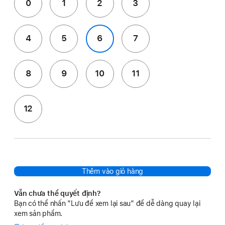
0
1
2
3
4
5
6
7
8
9
10
11
12
Thêm vào giỏ hàng
Vẫn chưa thể quyết định?
Bạn có thể nhấn "Lưu để xem lại sau" để dễ dàng quay lại
xem sản phẩm.