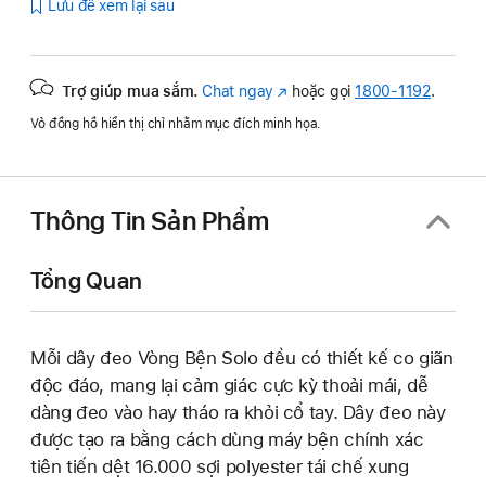
Lưu để xem lại sau
Trợ giúp mua sắm.
Chat ngay
(Mở
hoặc gọi
1800-1192
.
trong
Vỏ đồng hồ hiển thị chỉ nhằm mục đích minh họa.
cửa
sổ
mới)
Thông Tin Sản Phẩm
Tổng Quan
Mỗi dây đeo Vòng Bện Solo đều có thiết kế co giãn
độc đáo, mang lại cảm giác cực kỳ thoải mái, dễ
dàng đeo vào hay tháo ra khỏi cổ tay. Dây đeo này
được tạo ra bằng cách dùng máy bện chính xác
tiên tiến dệt 16.000 sợi polyester tái chế xung