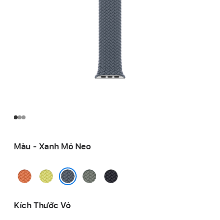
Màu - Xanh Mỏ Neo
Cam
Vàng
Xám
Đêm
Nghệ
Dạ
Xanh
Xanh
Xanh Mỏ Neo
Quang
Thẳm
Kích Thước Vỏ