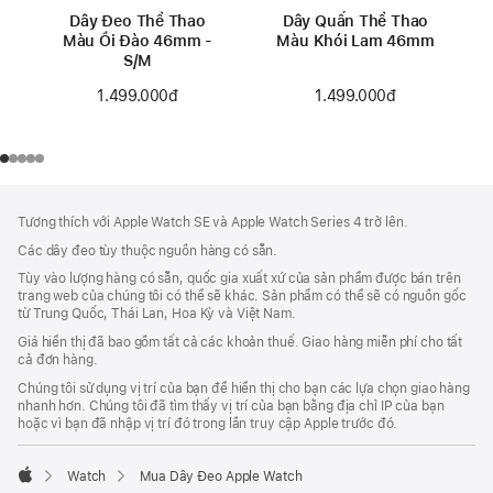
Dây Đeo Thể Thao
Dây Quấn Thể Thao
Màu Ổi Đào 46mm -
Màu Khói Lam 46mm
S/M
1.499.000đ
1.499.000đ
Chú
chú
Tương thích với Apple Watch SE và Apple Watch Series 4 trở lên.
thích
Thích
Các dây đeo tùy thuộc nguồn hàng có sẵn.
Chân
Tùy vào lượng hàng có sẵn, quốc gia xuất xứ của sản phẩm được bán trên
Trang
trang web của chúng tôi có thể sẽ khác. Sản phẩm có thể sẽ có nguồn gốc
từ Trung Quốc, Thái Lan, Hoa Kỳ và Việt Nam.
Giá hiển thị đã bao gồm tất cả các khoản thuế. Giao hàng miễn phí cho tất
cả đơn hàng.
Chúng tôi sử dụng vị trí của bạn để hiển thị cho bạn các lựa chọn giao hàng
nhanh hơn. Chúng tôi đã tìm thấy vị trí của bạn bằng địa chỉ IP của bạn
hoặc vì bạn đã nhập vị trí đó trong lần truy cập Apple trước đó.
Watch
Mua Dây Đeo Apple Watch
Apple