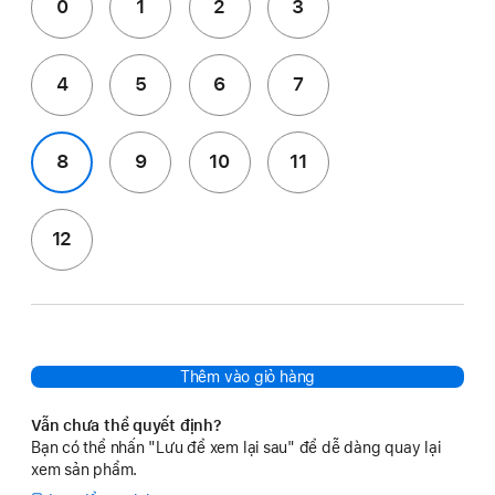
0
1
2
3
4
5
6
7
8
9
10
11
12
Thêm vào giỏ hàng
Vẫn chưa thể quyết định?
Bạn có thể nhấn "Lưu để xem lại sau" để dễ dàng quay lại
xem sản phẩm.