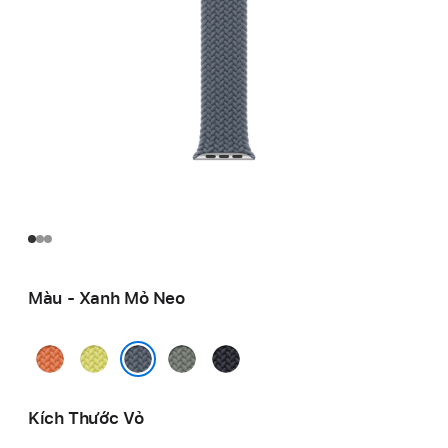
Màu - Xanh Mỏ Neo
Cam
Vàng
Xám
Đêm
Nghệ
Dạ
Xanh
Xanh
Xanh Mỏ Neo
Quang
Thẳm
Kích Thước Vỏ