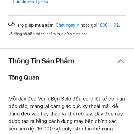
Lưu để xem lại sau
Trợ giúp mua sắm.
Chat ngay
(Mở
hoặc gọi
1800-1192
.
trong
Vỏ đồng hồ hiển thị chỉ nhằm mục đích minh họa.
cửa
sổ
mới)
Thông Tin Sản Phẩm
Tổng Quan
Mỗi dây đeo Vòng Bện Solo đều có thiết kế co giãn
độc đáo, mang lại cảm giác cực kỳ thoải mái, dễ
dàng đeo vào hay tháo ra khỏi cổ tay. Dây đeo này
được tạo ra bằng cách dùng máy bện chính xác
tiên tiến dệt 16.000 sợi polyester tái chế xung