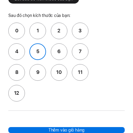
Sau đó chọn kích thước của bạn:
0
1
2
3
4
5
6
7
8
9
10
11
12
Thêm vào giỏ hàng