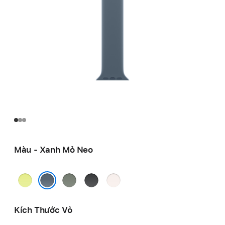
Màu - Xanh Mỏ Neo
Vàng
Xám
Đen
Phớt
Dạ
Xanh
Hồng
Xanh Mỏ Neo
Quang
Kích Thước Vỏ