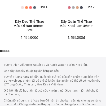
+ Hơn 4
+ Hơn 2
Dây Đeo Thể Thao
Dây Quấn Thể Thao
Màu Ổi Đào 46mm -
Màu Khói Lam 46mm
S/M
1.499.000đ
1.499.000đ
Chú
chú
Tương thích với Apple Watch SE và Apple Watch Series 4 trở lên.
thích
Thích
Các dây đeo tùy thuộc nguồn hàng có sẵn.
Chân
Tùy vào lượng hàng có sẵn, quốc gia xuất xứ của sản phẩm được bán trên
Trang
trang web của chúng tôi có thể sẽ khác. Sản phẩm có thể sẽ có nguồn gốc
từ Trung Quốc, Thái Lan, Hoa Kỳ và Việt Nam.
Giá hiển thị đã bao gồm tất cả các khoản thuế. Giao hàng miễn phí cho tất
cả đơn hàng.
Chúng tôi sử dụng vị trí của bạn để hiển thị cho bạn các lựa chọn giao hàng
nhanh hơn. Chúng tôi đã tìm thấy vị trí của bạn bằng địa chỉ IP của bạn