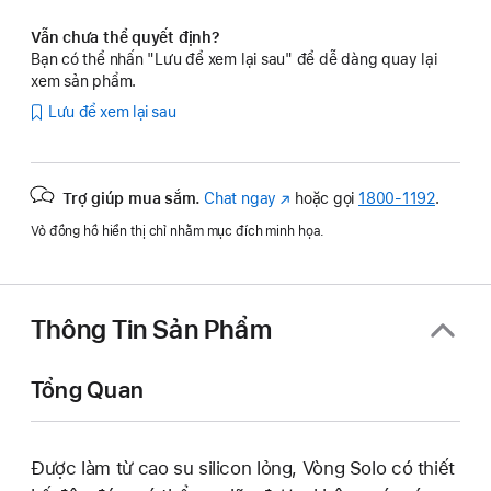
Vẫn chưa thể quyết định?
Bạn có thể nhấn "Lưu để xem lại sau" để dễ dàng quay lại
xem sản phẩm.
Lưu để xem lại sau
Trợ giúp mua sắm.
Chat ngay
(Mở
hoặc gọi
1800-1192
.
trong
Vỏ đồng hồ hiển thị chỉ nhằm mục đích minh họa.
cửa
sổ
mới)
Thông Tin Sản Phẩm
Tổng Quan
Được làm từ cao su silicon lỏng, Vòng Solo có thiết