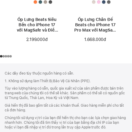
Ốp Lưng Beats Siêu
Ốp Lưng Chân Đế
Bền cho iPhone 17
Beats cho iPhone 17
với MagSafe và Điều
Pro Max với MagSafe
Khiển Camera – Đen
và Điều Khiển
2.199.000đ
1.668.000đ
Everest
Camera - Hồng Khói
Chú
chú
Các dây đeo tùy thuộc nguồn hàng có sẵn.
thích
Thích
1. Không sử dụng làm Thiết Bị Bảo Vệ Cá Nhân (PPE).
Chân
Tùy vào lượng hàng có sẵn, quốc gia xuất xứ của sản phẩm được bán trên
Trang
trang web của chúng tôi có thể sẽ khác. Sản phẩm có thể sẽ có nguồn gốc
từ Trung Quốc, Thái Lan, Hoa Kỳ và Việt Nam.
Giá hiển thị đã bao gồm tất cả các khoản thuế. Giao hàng miễn phí cho tất
cả đơn hàng.
Chúng tôi sử dụng vị trí của bạn để hiển thị cho bạn các lựa chọn giao hàng
nhanh hơn. Chúng tôi đã tìm thấy vị trí của bạn bằng địa chỉ IP của bạn
hoặc vì bạn đã nhập vị trí đó trong lần truy cập Apple trước đó.