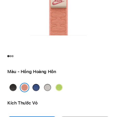
Màu - Hồng Hoàng Hôn
Đen
Xanh
Xám
Xanh
Trời
Ruy
Nhạt
Volt
Hồng Hoàng Hôn
Đêm
Băng
Splash
Kích Thước Vỏ