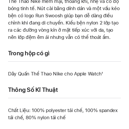
Thể Thao Nike mềm mại, thoáng khí, nhẹ và có độ
bóng tinh tế. Nút cài băng dính dán và một vấu kéo
bện có logo Run Swoosh giúp bạn dễ dàng điều
chỉnh khi đang di chuyển. Kiểu bện nylon 2 lớp tạo
ra các đường vòng kín ở mặt tiếp xúc với da, tạo
nên lớp đệm êm ái nhưng vẫn có thể thoát ẩm.
Trong hộp có gì
Dây Quấn Thể Thao Nike cho Apple Watch¹
Thông Số Kĩ Thuật
Chất Liệu: 100% polyester tái chế, 100% spandex
tái chế, 80% nylon tái chế