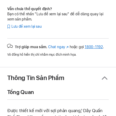
Vẫn chưa thể quyết định?
Bạn có thể nhấn "Lưu để xem lại sau" để dễ dàng quay lại
xem sản phẩm.
Lưu để xem lại sau
Trợ giúp mua sắm.
Chat ngay
(Mở
hoặc gọi
1800-1192
.
trong
Vỏ đồng hồ hiển thị chỉ nhằm mục đích minh họa.
cửa
sổ
mới)
Thông Tin Sản Phẩm
Tổng Quan
Được thiết kế mới với sợi phản quang,¹ Dây Quấn