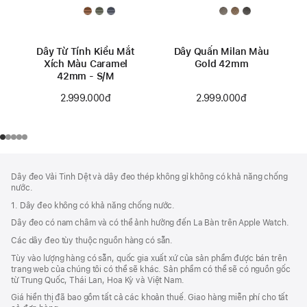
Dây Từ Tính Kiểu Mắt
Dây Quấn Milan Màu
Xích Màu Caramel
Gold 42mm
42mm - S/M
2.999.000đ
2.999.000đ
Chú
chú
Dây đeo Vải Tinh Dệt và dây đeo thép không gỉ không có khả năng chống
thích
Thích
nước.
Chân
1. Dây đeo không có khả năng chống nước.
Trang
Dây đeo có nam châm và có thể ảnh hưởng đến La Bàn trên Apple Watch.
Các dây đeo tùy thuộc nguồn hàng có sẵn.
Tùy vào lượng hàng có sẵn, quốc gia xuất xứ của sản phẩm được bán trên
trang web của chúng tôi có thể sẽ khác. Sản phẩm có thể sẽ có nguồn gốc
từ Trung Quốc, Thái Lan, Hoa Kỳ và Việt Nam.
Giá hiển thị đã bao gồm tất cả các khoản thuế. Giao hàng miễn phí cho tất