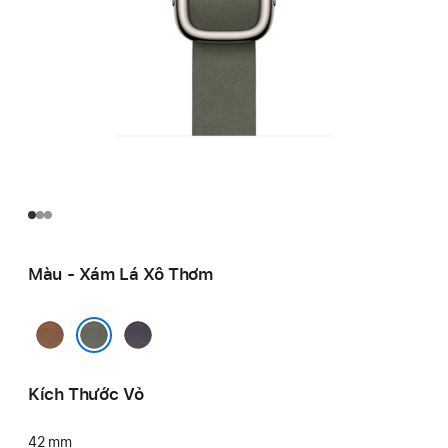
Màu - Xám Lá Xô Thơm
Caramel
Tím
Trời
Xám Lá Xô Thơm
Đêm
Kích Thước Vỏ
42 mm