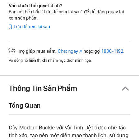
Vẫn chưa thể quyết định?
Bạn có thể nhấn "Lưu để xem lại sau" để dễ dàng quay lại
xem sản phẩm.
Lưu để xem lại sau
Trợ giúp mua sắm.
Chat ngay
(Mở
hoặc gọi
1800-1192
.
trong
Vỏ đồng hồ hiển thị chỉ nhằm mục đích minh họa.
cửa
sổ
mới)
Thông Tin Sản Phẩm
Tổng Quan
Dây Modern Buckle với Vải Tinh Dệt được chế tác
tinh xảo, tạo nên một diện mạo thanh lịch, sử dụng