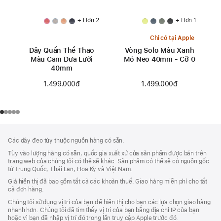
+ Hơn 2
+ Hơn 1
Chỉ có tại Apple
Dây Quấn Thể Thao
Vòng Solo Màu Xanh
Màu Cam Dưa Lưới
Mỏ Neo 40mm - Cỡ 0
40mm
1.499.000đ
1.499.000đ
Chú
chú
Các dây đeo tùy thuộc nguồn hàng có sẵn.
thích
Thích
Tùy vào lượng hàng có sẵn, quốc gia xuất xứ của sản phẩm được bán trên
Chân
trang web của chúng tôi có thể sẽ khác. Sản phẩm có thể sẽ có nguồn gốc
Trang
từ Trung Quốc, Thái Lan, Hoa Kỳ và Việt Nam.
Giá hiển thị đã bao gồm tất cả các khoản thuế. Giao hàng miễn phí cho tất
cả đơn hàng.
Chúng tôi sử dụng vị trí của bạn để hiển thị cho bạn các lựa chọn giao hàng
nhanh hơn. Chúng tôi đã tìm thấy vị trí của bạn bằng địa chỉ IP của bạn
hoặc vì bạn đã nhập vị trí đó trong lần truy cập Apple trước đó.