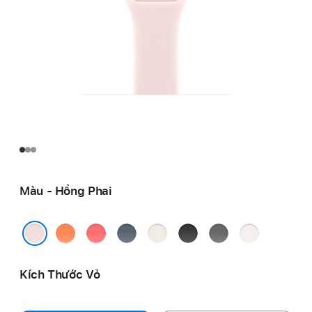
Màu - Hồng Phai
Cam
Ổi
Xanh
Ánh
Đen
Xám
Phớt
Clementine
Đào
Mỏ
Sao
Đá
Hồng
Hồng Phai
Neo
Kích Thước Vỏ