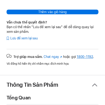
Thêm vào giỏ hàng
Vẫn chưa thể quyết định?
Bạn có thể nhấn "Lưu để xem lại sau" để dễ dàng quay lại
xem sản phẩm.
Lưu để xem lại sau
Trợ giúp mua sắm.
Chat ngay
(Mở
hoặc gọi
1800-1192
.
trong
Vỏ đồng hồ hiển thị chỉ nhằm mục đích minh họa.
cửa
sổ
mới)
Thông Tin Sản Phẩm
Tổng Quan