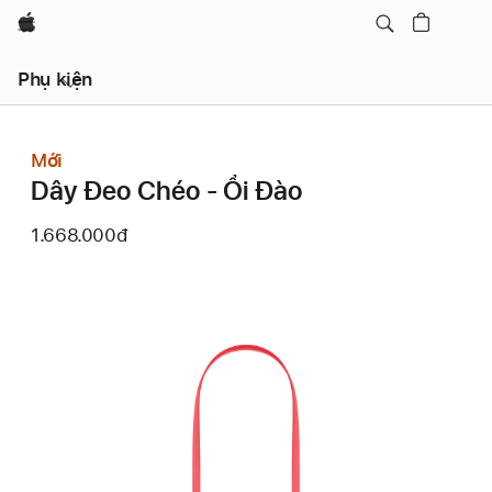
Apple
Menu
Phụ kiện
Mở
Điều
Hướng
Cục
Mới
Bộ
Dây Đeo Chéo - Ổi Đào
1.668.000đ