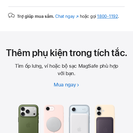
Trợ giúp mua sắm.
Chat ngay
(Mở
hoặc gọi
1800-1192
.
trong
cửa
sổ
mới)
Thêm phụ kiện trong tích tắc.
Tìm ốp lưng, ví hoặc bộ sạc MagSafe phù hợp
với bạn.
Mua ngay