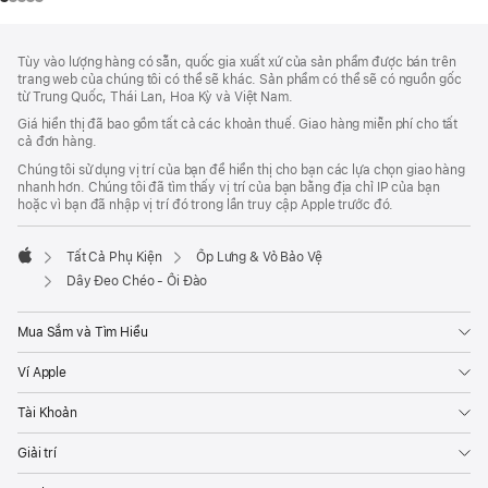
Chú
chú
Tùy vào lượng hàng có sẵn, quốc gia xuất xứ của sản phẩm được bán trên
thích
Thích
trang web của chúng tôi có thể sẽ khác. Sản phẩm có thể sẽ có nguồn gốc
Chân
từ Trung Quốc, Thái Lan, Hoa Kỳ và Việt Nam.
Trang
Giá hiển thị đã bao gồm tất cả các khoản thuế. Giao hàng miễn phí cho tất
cả đơn hàng.
Chúng tôi sử dụng vị trí của bạn để hiển thị cho bạn các lựa chọn giao hàng
nhanh hơn. Chúng tôi đã tìm thấy vị trí của bạn bằng địa chỉ IP của bạn
hoặc vì bạn đã nhập vị trí đó trong lần truy cập Apple trước đó.
Tất Cả Phụ Kiện
Ốp Lưng & Vỏ Bảo Vệ
Apple
Dây Đeo Chéo - Ổi Đào
Mua Sắm và Tìm Hiểu
Ví Apple
Tài Khoản
Giải trí