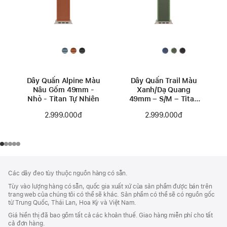
Dây Quấn Alpine Màu
Dây Quấn Trail Màu
Nâu Gốm 49mm -
Xanh/Dạ Quang
Nhỏ - Titan Tự Nhiên
49mm – S/M – Titan
Tự Nhiên
2.999.000đ
2.999.000đ
Chú
chú
Các dây đeo tùy thuộc nguồn hàng có sẵn.
thích
Thích
Tùy vào lượng hàng có sẵn, quốc gia xuất xứ của sản phẩm được bán trên
Chân
trang web của chúng tôi có thể sẽ khác. Sản phẩm có thể sẽ có nguồn gốc
Trang
từ Trung Quốc, Thái Lan, Hoa Kỳ và Việt Nam.
Giá hiển thị đã bao gồm tất cả các khoản thuế. Giao hàng miễn phí cho tất
cả đơn hàng.