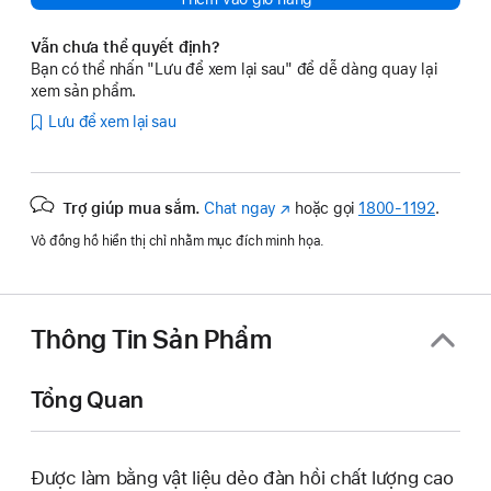
Vẫn chưa thể quyết định?
Bạn có thể nhấn "Lưu để xem lại sau" để dễ dàng quay lại
xem sản phẩm.
Lưu để xem lại sau
Trợ giúp mua sắm.
Chat ngay
(Mở
hoặc gọi
1800-1192
.
trong
Vỏ đồng hồ hiển thị chỉ nhằm mục đích minh họa.
cửa
sổ
mới)
Thông Tin Sản Phẩm
Tổng Quan
Được làm bằng vật liệu dẻo đàn hồi chất lượng cao