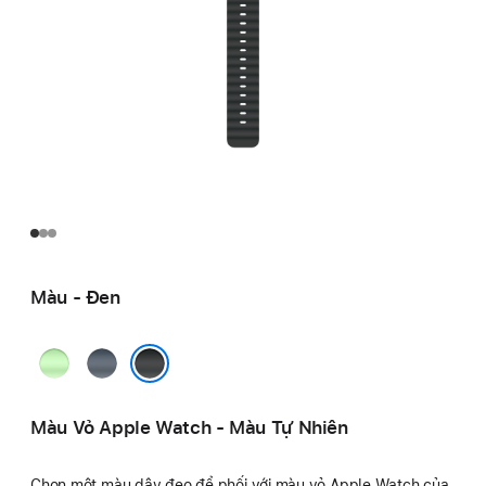
Màu - Đen
Xanh
Xanh
Dạ
Mỏ
Đen
Quang
Neo
Màu Vỏ Apple Watch - Màu Tự Nhiên
Chọn một màu dây đeo để phối với màu vỏ Apple Watch của