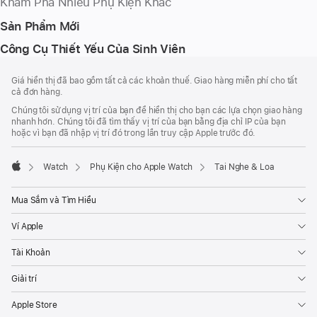
Khám Phá Nhiều Phụ Kiện Khác
Sản Phẩm Mới
Công Cụ Thiết Yếu Của Sinh Viên
Chú
chú
Giá hiển thị đã bao gồm tất cả các khoản thuế. Giao hàng miễn phí cho tất
thích
Thích
cả đơn hàng.
Chân
Chúng tôi sử dụng vị trí của bạn để hiển thị cho bạn các lựa chọn giao hàng
Trang
nhanh hơn. Chúng tôi đã tìm thấy vị trí của bạn bằng địa chỉ IP của bạn
hoặc vì bạn đã nhập vị trí đó trong lần truy cập Apple trước đó.
Watch
Phụ Kiện cho Apple Watch
Tai Nghe & Loa
Apple
Mua Sắm và Tìm Hiểu
Ví Apple
Tài Khoản
Giải trí
Apple Store