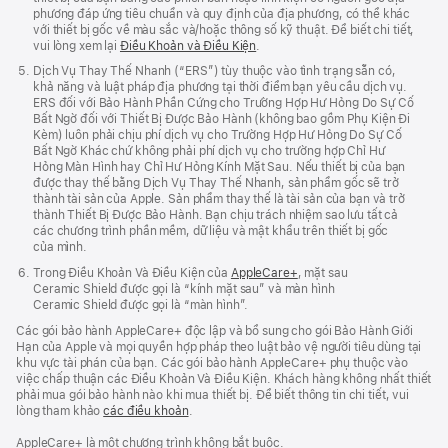
phương đáp ứng tiêu chuẩn và quy định của địa phương, có thể khác
với thiết bị gốc về màu sắc và/hoặc thông số kỹ thuật. Để biết chi tiết,
vui lòng xem lại
Điều Khoản và Điều Kiện
.
Dịch Vụ Thay Thế Nhanh (“ERS”) tùy thuộc vào tình trạng sẵn có,
khả năng và luật pháp địa phương tại thời điểm bạn yêu cầu dịch vụ.
ERS đối với Bảo Hành Phần Cứng cho Trường Hợp Hư Hỏng Do Sự Cố
Bất Ngờ đối với Thiết Bị Được Bảo Hành (không bao gồm Phụ Kiện Đi
Kèm) luôn phải chịu phí dịch vụ cho Trường Hợp Hư Hỏng Do Sự Cố
Bất Ngờ Khác chứ không phải phí dịch vụ cho trường hợp Chỉ Hư
Hỏng Màn Hình hay Chỉ Hư Hỏng Kính Mặt Sau. Nếu thiết bị của bạn
được thay thế bằng Dịch Vụ Thay Thế Nhanh, sản phẩm gốc sẽ trở
thành tài sản của Apple. Sản phẩm thay thế là tài sản của bạn và trở
thành Thiết Bị Được Bảo Hành. Bạn chịu trách nhiệm sao lưu tất cả
các chương trình phần mềm, dữ liệu và mật khẩu trên thiết bị gốc
của mình.
Trong Điều Khoản Và Điều Kiện của
AppleCare+
, mặt sau
Ceramic Shield được gọi là “kính mặt sau” và màn hình
Ceramic Shield được gọi là “màn hình”.
Các gói bảo hành AppleCare+ độc lập và bổ sung cho gói Bảo Hành Giới
Hạn của Apple và mọi quyền hợp pháp theo luật bảo vệ người tiêu dùng tại
khu vực tài phán của bạn. Các gói bảo hành AppleCare+ phụ thuộc vào
việc chấp thuận các Điều Khoản Và Điều Kiện. Khách hàng không nhất thiết
phải mua gói bảo hành nào khi mua thiết bị. Để biết thông tin chi tiết, vui
lòng tham khảo
các điều khoản
.
AppleCare+ là một chương trình không bắt buộc.