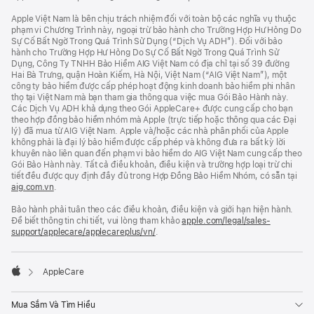
Apple Việt Nam là bên chịu trách nhiệm đối với toàn bộ các nghĩa vụ thuộc
phạm vi Chương Trình này, ngoại trừ bảo hành cho Trường Hợp Hư Hỏng Do
Sự Cố Bất Ngờ Trong Quá Trình Sử Dụng (“Dịch Vụ ADH”). Đối với bảo
hành cho Trường Hợp Hư Hỏng Do Sự Cố Bất Ngờ Trong Quá Trình Sử
Dụng, Công Ty TNHH Bảo Hiểm AIG Việt Nam có địa chỉ tại số 39 đường
Hai Bà Trưng, quận Hoàn Kiếm, Hà Nội, Việt Nam (“AIG Việt Nam”), một
công ty bảo hiểm được cấp phép hoạt động kinh doanh bảo hiểm phi nhân
thọ tại Việt Nam mà bạn tham gia thông qua việc mua Gói Bảo Hành này.
Các Dịch Vụ ADH khả dụng theo Gói AppleCare+ được cung cấp cho bạn
theo hợp đồng bảo hiểm nhóm mà Apple (trực tiếp hoặc thông qua các Đại
lý) đã mua từ AIG Việt Nam. Apple và/hoặc các nhà phân phối của Apple
không phải là đại lý bảo hiểm được cấp phép và không đưa ra bất kỳ lời
khuyên nào liên quan đến phạm vi bảo hiểm do AIG Việt Nam cung cấp theo
Gói Bảo Hành này. Tất cả điều khoản, điều kiện và trường hợp loại trừ chi
tiết đều được quy định đầy đủ trong Hợp Đồng Bảo Hiểm Nhóm, có sẵn tại
aig.com.vn
.
Bảo hành phải tuân theo các điều khoản, điều kiện và giới hạn hiện hành.
Để biết thông tin chi tiết, vui lòng tham khảo
apple.com/legal/sales-
support/applecare/
applecareplus/vn/
.

AppleCare
Apple
Mua Sắm Và Tìm Hiểu