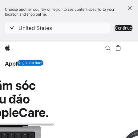
Choose another country or region to see content specific to your
location and shop online.
United States
Continue
Apple
AppleCare
Nhận bảo hành
AppleCare
ăm sóc
u đáo
ppleCare.