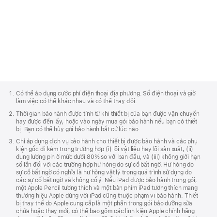
loại sửa chữa. Dịch vụ trong ngày
bảo hành.
Apple. Bắt đầu quy trình sửa chữa
khả dụng cho iPhone ở hầu hết các
bằng cách truy cập trang
khu vực đô thị lớn. Đối với đa số các
support.apple.com/vi-vn
, tải về
sản phẩm khác, chúng tôi cung cấp
Ứng dụng Bộ Phận Hỗ trợ Của Apple
Dịch Vụ Thay Thế Nhanh, qua đó
hoặc gọi Hỗ Trợ Của Apple. Tìm số
chúng tôi sẽ gửi cho bạn một thiết bị
điện thoại của bộ phận hỗ trợ
để bạn không phải chờ đợi khi sửa
tại đây
.
Chú
chữa. Để biết tất cả các tùy chọn
Thích
Có thể áp dụng cước phí điện thoại địa phương. Số điện thoại và giờ
bảo dưỡng khả dụng, vui lòng truy
Của
làm việc có thể khác nhau và có thể thay đổi.
Apple
cập
support.apple.com
/vi‑vn/repair
.
Thời gian bảo hành được tính từ khi thiết bị của bạn được vận chuyển
hay được đến lấy, hoặc vào ngày mua gói bảo hành nếu bạn có thiết
bị. Bạn có thể hủy gói bảo hành bất cứ lúc nào.
Chỉ áp dụng dịch vụ bảo hành cho thiết bị được bảo hành và các phụ
kiện gốc đi kèm trong trường hợp (i) lỗi vật liệu hay lỗi sản xuất, (ii)
dung lượng pin ở mức dưới 80% so với ban đầu, và (iii) không giới hạn
số lần đối với các trường hợp hư hỏng do sự cố bất ngờ. Hư hỏng do
sự cố bất ngờ có nghĩa là hư hỏng vật lý trong quá trình sử dụng do
các sự cố bất ngờ và không cố ý. Nếu iPad được bảo hành trong gói,
một Apple Pencil tương thích và một bàn phím iPad tương thích mang
thương hiệu Apple dùng với iPad cũng thuộc phạm vi bảo hành. Thiết
bị thay thế do Apple cung cấp là một phần trong gói bảo dưỡng sửa
chữa hoặc thay mới, có thể bao gồm các linh kiện Apple chính hãng