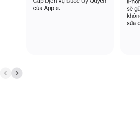
Cấp Dịch Vụ Được Ủy Quyền
iPhon
của Apple.
sẽ gử
không
sửa 