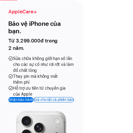
AppleCare+
Bảo vệ iPhone của
bạn.
Từ
3.299.000đ
trong
2 năm.
Sửa chữa không giới hạn số lần
cho các sự cố như rơi rớt và làm
đổ chất lỏng
Thay pin mà không mất
thêm phí
Hỗ trợ ưu tiên từ chuyên gia
của Apple
Nhận bảo hành
Giá cho tất cả phiên bản