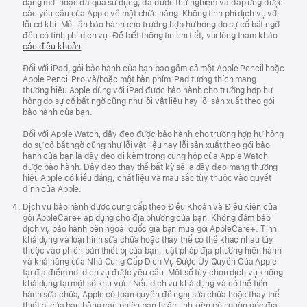
dạng mới hoặc đã qua sử dụng, đã được thử nghiệm và đáp ứng được
các yêu cầu của Apple về mặt chức năng. Không tính phí dịch vụ với
lỗi cơ khí. Mỗi lần bảo hành cho trường hợp hư hỏng do sự cố bất ngờ
đều có tính phí dịch vụ. Để biết thông tin chi tiết, vui lòng tham khảo
các điều khoản
.
Đối với iPad, gói bảo hành của bạn bao gồm cả một Apple Pencil hoặc
Apple Pencil Pro và/hoặc một bàn phím iPad tương thích mang
thương hiệu Apple dùng với iPad được bảo hành cho trường hợp hư
hỏng do sự cố bất ngờ cũng như lỗi vật liệu hay lỗi sản xuất theo gói
bảo hành của bạn.
Đối với Apple Watch, dây đeo được bảo hành cho trường hợp hư hỏng
do sự cố bất ngờ cũng như lỗi vật liệu hay lỗi sản xuất theo gói bảo
hành của bạn là dây đeo đi kèm trong cùng hộp của Apple Watch
được bảo hành. Dây đeo thay thế bất kỳ sẽ là dây đeo mang thương
hiệu Apple có kiểu dáng, chất liệu và màu sắc tùy thuộc vào quyết
định của Apple.
Dịch vụ bảo hành được cung cấp theo Điều Khoản và Điều Kiện của
gói AppleCare+ áp dụng cho địa phương của bạn. Không đảm bảo
dịch vụ bảo hành bên ngoài quốc gia bạn mua gói AppleCare+. Tính
khả dụng và loại hình sửa chữa hoặc thay thế có thể khác nhau tùy
thuộc vào phiên bản thiết bị của bạn, luật pháp địa phương hiện hành
và khả năng của Nhà Cung Cấp Dịch Vụ Được Ủy Quyền Của Apple
tại địa điểm nơi dịch vụ được yêu cầu. Một số tùy chọn dịch vụ không
khả dụng tại một số khu vực. Nếu dịch vụ khả dụng và có thể tiến
hành sửa chữa, Apple có toàn quyền đề nghị sửa chữa hoặc thay thế
thiết bị của bạn bằng các phiên bản hoặc linh kiện có nguồn gốc địa