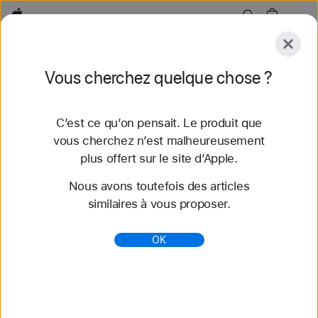
Apple
Explorer
Vous cherchez quelque chose ?
Soumettre
Réinitialiser
C’est ce qu’on pensait. Le produit que
Explorer
Accessoires
Assistance
Trouver un
vous cherchez n’est malheureusement
plus offert sur le site d’Apple.
80 résultats
Nous avons toutefois des articles
similaires à vous proposer.
Acheter des bracelets pour Apple Watch -
42 mm - Apple (CA)
OK
Magasinez les plus récents bracelets Apple Watch
et changez de look avec tout un éventail de
couleurs, matériaux et styles. En vente sur
apple.com.
https://www.apple.com/xf/shop/watch/bands/42mm