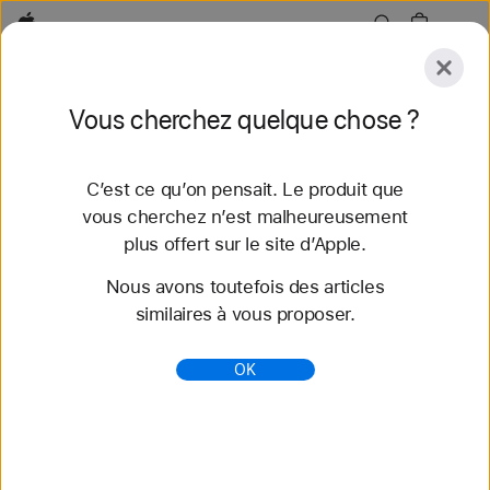
Apple
Explorer
Vous cherchez quelque chose ?
Soumettre
Réinitialiser
C’est ce qu’on pensait. Le produit que
Explorer
Accessoires
Assistance
Trouver un
vous cherchez n’est malheureusement
plus offert sur le site d’Apple.
76 résultats
Nous avons toutefois des articles
similaires à vous proposer.
iPad Air 2 - Claviers - Accessoires pour iPad -
Apple (CA)
OK
Magasinez les claviers pour iPad chez Apple.
Trouvez le parfait Magic Keyboard pour votre iPad.
Achetez en ligne sur apple.com et profitez de la
livraison g...
https://www.apple.com/xf/shop/ipad/accessories/ke