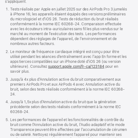
s’appliquent.
dans
une
Tests réalisés par Apple en juillet 2025 sur des AirPods Pro 3 jumelés
nouvell
à iPhone 16; les appareils étaient équipés des versions préliminaires
fenêtre
du micrologiciel et d’iOS 26. Tests de réduction du bruit réalisés
conformément à la norme IEC 60268-24. Comparaison effectuée
avec les écouteurs intra-auriculaires sans fil les plus vendus sur le
marché au moment de l’exécution des tests. Les performances
dépendent des réglages de l’appareil, de l’environnement et de
nombreux autres facteurs.
Le moniteur de fréquence cardiaque intégré est conçu pour être
utilisé pendant les séances d’entraînement avec l’app En forme et les
apps tierces compatibles sur un iPhone doté d’iOS 26 (ou version
ultérieure). Consultez
support.apple.com/fr-ca/123184
pour en
savoir plus.
Jusqu’à 4x plus d’Annulation active du bruit comparativement aux
premiers AirPods Pro et aux AirPods 4 avec Annulation active du
bruit, selon des tests réalisés conformément à la norme IEC 60268-
24.
Jusqu’à 1,5x plus d’Annulation active du bruit que la génération
précédente selon des tests réalisés conformément à la norme IEC
60268-24.
Les performances de l’appareil et les fonctionnalités de contrôle du
bruit comme l’Annulation active du bruit, l’Audio adaptatif et le mode
Transparence peuvent être affectées par l’accumulation de cérumen
ou de saleté. Nettoyez régulièrement l’appareil pour maintenir ses