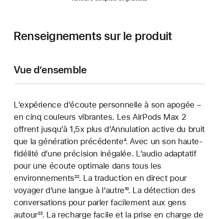
Renseignements sur le produit
Vue d’ensemble
L’expérience d’écoute personnelle à son apogée –
en cinq couleurs vibrantes. Les AirPods Max 2
offrent jusqu’à 1,5x plus d’Annulation active du bruit
que la génération précédente
Note
⁴. Avec un son haute-
fidélité d’une précision inégalée. L’audio adaptatif
de
pour une écoute optimale dans tous les
bas
environnements
Note
²². La traduction en direct pour
de
voyager d’une langue à l’autre
de
page
Note
¹⁰. La détection des
conversations pour parler facilement aux gens
bas
de
autour
Note
²². La recharge facile et la prise en charge de
de
bas