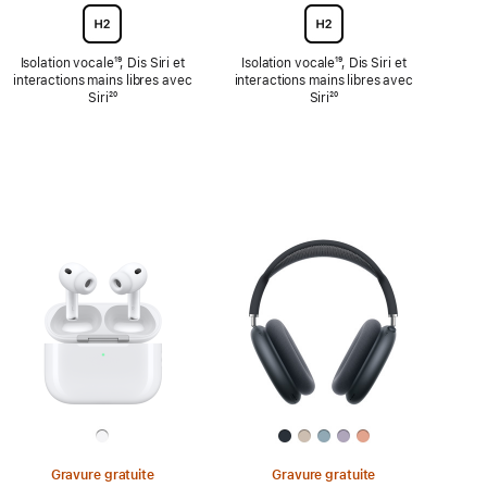
Isolation vocale
Note
¹⁹, Dis Siri et
Isolation vocale
Note
¹⁹, Dis Siri et
interactions mains libres avec
de
interactions mains libres avec
de
Siri
Note
²⁰
bas
Siri
Note
²⁰
bas
de
de
de
de
bas
page
bas
page
de
de
page
page
Gravure gratuite
Gravure gratuite