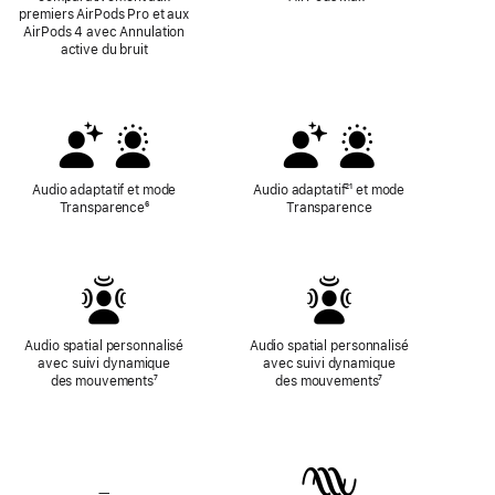
premiers AirPods Pro et aux
bas
de
AirPods 4 avec Annulation
de
bas
active du bruit
page
de
page
Audio adaptatif et mode
Audio adaptatif
Note
²¹ et mode
Transparence
Note
⁶
Transparence
de
de
bas
bas
de
de
page
page
Audio spatial personnalisé
Audio spatial personnalisé
avec suivi dynamique
avec suivi dynamique
des mouvements
Note
⁷
des mouvements
Note
⁷
de
de
bas
bas
de
de
page
page
—
Pas