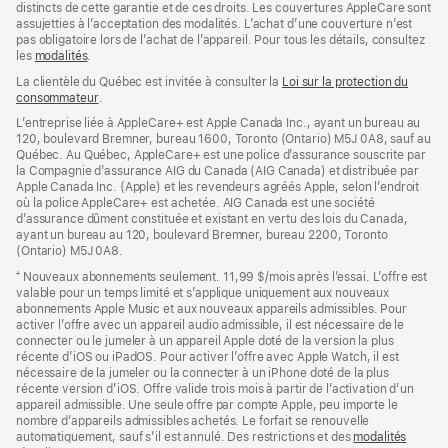
distincts de cette garantie et de ces droits. Les couvertures AppleCare sont
assujetties à l’acceptation des modalités. L’achat d’une couverture n’est
pas obligatoire lors de l’achat de l’appareil. Pour tous les détails, consultez
les
modalités
(s’ouvre
.
dans
La clientèle du Québec est invitée à consulter la
Loi sur la protection du
une
consommateur
(s’ouvre
.
nouvelle
dans
fenêtre)
L’entreprise liée à AppleCare+ est Apple Canada Inc., ayant un bureau au
une
120, boulevard Bremner, bureau 1600, Toronto (Ontario) M5J 0A8, sauf au
nouvelle
Québec. Au Québec, AppleCare+ est une police d’assurance souscrite par
fenêtre)
la Compagnie d’assurance AIG du Canada (AIG Canada) et distribuée par
Apple Canada Inc. (Apple) et les revendeurs agréés Apple, selon l’endroit
où la police AppleCare+ est achetée. AIG Canada est une société
d’assurance dûment constituée et existant en vertu des lois du Canada,
ayant un bureau au 120, boulevard Bremner, bureau 2200, Toronto
(Ontario) M5J 0A8.
⁺ Nouveaux abonnements seulement. 11,99 $/mois après l’essai. L’offre est
valable pour un temps limité et s’applique uniquement aux nouveaux
abonnements Apple Music et aux nouveaux appareils admissibles. Pour
activer l’offre avec un appareil audio admissible, il est nécessaire de le
connecter ou le jumeler à un appareil Apple doté de la version la plus
récente d’iOS ou iPadOS. Pour activer l’offre avec Apple Watch, il est
nécessaire de la jumeler ou la connecter à un iPhone doté de la plus
récente version d’iOS. Offre valide trois mois à partir de l’activation d’un
appareil admissible. Une seule offre par compte Apple, peu importe le
nombre d’appareils admissibles achetés. Le forfait se renouvelle
automatiquement, sauf s’il est annulé. Des restrictions et des
modalités
(s’ouvr