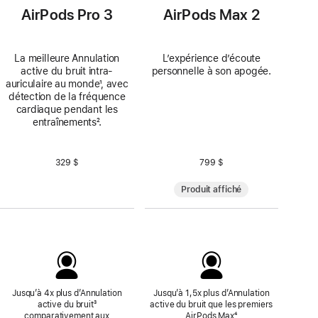
AirPods Pro 3
AirPods Max 2
La meilleure Annulation
L’expérience d’écoute
active du bruit intra-
personnelle à son apogée.
auriculaire au monde
Note
¹, avec
détection de la fréquence
de
cardiaque pendant les
bas
entraînements
Note
².
de
de
page
bas
de
329 $
799 $
page
Produit affiché
Jusqu’à 4x plus d’Annulation
Jusqu’à 1,5x plus d’Annulation
active du bruit
Note
³
active du bruit que les premiers
comparativement aux
de
AirPods Max
Note
⁴