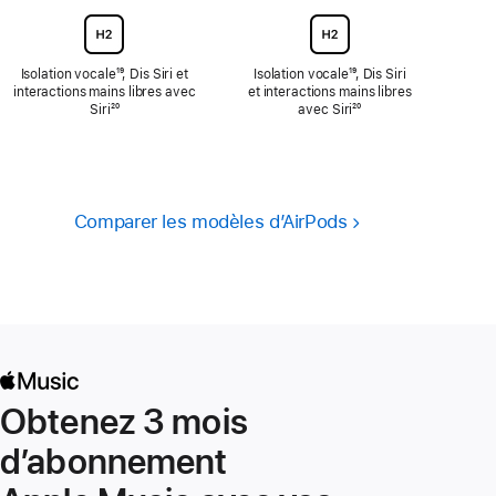
page
Isolation vocale
Note
¹⁹, Dis Siri et
Isolation vocale
Note
¹⁹, Dis Siri
interactions mains libres avec
de
et interactions mains libres
de
Siri
Note
²⁰
bas
avec Siri
bas
Note
²⁰
de
de
de
de
bas
page
page
bas
de
de
page
page
Comparer les modèles d’AirPods
Obtenez 3 mois
d’abonnement