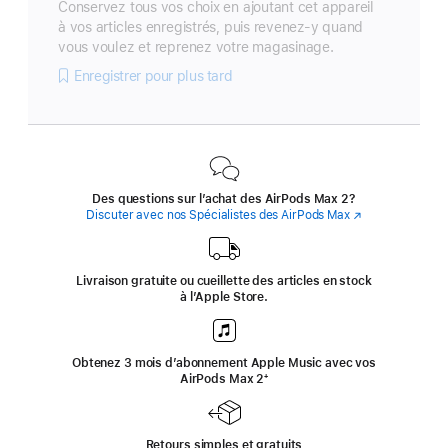
Conservez tous vos choix en ajoutant cet appareil
à vos articles enregistrés, puis revenez-y quand
vous voulez et reprenez votre magasinage.
Enregistrer pour plus tard
Des questions sur l’achat des AirPods Max 2?
Discuter avec nos Spécialistes des AirPods Max
(s’ouvre
dans
une
nouvelle
fenêtre)
Livraison gratuite ou cueillette des articles en stock
à l’Apple Store.
Obtenez 3 mois d’abonnement Apple Music avec vos
AirPods Max 2
‍Note
‍⁺
de
bas
de
page
Retours simples et gratuits