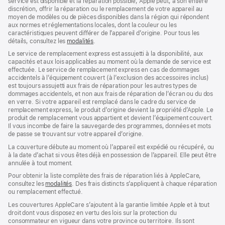
service est disponible et la réparation possible, Apple peut, à son entière
discrétion, offrir la réparation ou le remplacement de votre appareil au
moyen de modèles ou de pièces disponibles dans la région qui répondent
aux normes et réglementations locales, dont la couleur ou les
caractéristiques peuvent différer de l’appareil d’origine. Pour tous les
détails, consultez les
modalités
(s’ouvre
.
dans
Le service de remplacement express est assujetti à la disponibilité, aux
une
capacités et aux lois applicables au moment où la demande de service est
nouvelle
effectuée. Le service de remplacement express en cas de dommages
fenêtre)
accidentels à l’équipement couvert (à l’exclusion des accessoires inclus)
est toujours assujetti aux frais de réparation pour les autres types de
dommages accidentels, et non aux frais de réparation de l’écran ou du dos
en verre. Si votre appareil est remplacé dans le cadre du service de
remplacement express, le produit d’origine devient la propriété d’Apple. Le
produit de remplacement vous appartient et devient l’équipement couvert.
Il vous incombe de faire la sauvegarde des programmes, données et mots
de passe se trouvant sur votre appareil d’origine.
La couverture débute au moment où l’appareil est expédié ou récupéré, ou
à la date d’achat si vous êtes déjà en possession de l’appareil. Elle peut être
annulée à tout moment.
Pour obtenir la liste complète des frais de réparation liés à AppleCare,
consultez les
modalités
(s’ouvre
. Des frais distincts s’appliquent à chaque réparation
ou remplacement effectué.
dans
une
Les couvertures AppleCare s’ajoutent à la garantie limitée Apple et à tout
nouvelle
droit dont vous disposez en vertu des lois sur la protection du
fenêtre)
consommateur en vigueur dans votre province ou territoire. Ils sont