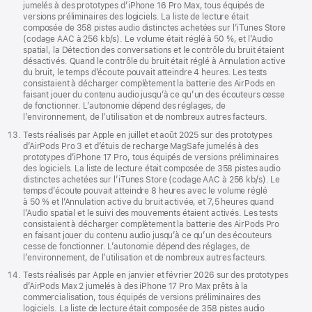
jumelés à des prototypes d’iPhone 16 Pro Max, tous équipés de
versions préliminaires des logiciels. La liste de lecture était
composée de 358 pistes audio distinctes achetées sur l’iTunes Store
(codage AAC à 256 kb/s). Le volume était réglé à 50 %, et l’Audio
spatial, la Détection des conversations et le contrôle du bruit étaient
désactivés. Quand le contrôle du bruit était réglé à Annulation active
du bruit, le temps d’écoute pouvait atteindre 4 heures. Les tests
consistaient à décharger complètement la batterie des AirPods en
faisant jouer du contenu audio jusqu’à ce qu’un des écouteurs cesse
de fonctionner. L’autonomie dépend des réglages, de
l’environnement, de l’utilisation et de nombreux autres facteurs.
Tests réalisés par Apple en juillet et août 2025 sur des prototypes
d’AirPods Pro 3 et d’étuis de recharge MagSafe jumelés à des
prototypes d’iPhone 17 Pro, tous équipés de versions préliminaires
des logiciels. La liste de lecture était composée de 358 pistes audio
distinctes achetées sur l’iTunes Store (codage AAC à 256 kb/s). Le
temps d’écoute pouvait atteindre 8 heures avec le volume réglé
à 50 % et l’Annulation active du bruit activée, et 7,5 heures quand
l’Audio spatial et le suivi des mouvements étaient activés. Les tests
consistaient à décharger complètement la batterie des AirPods Pro
en faisant jouer du contenu audio jusqu’à ce qu’un des écouteurs
cesse de fonctionner. L’autonomie dépend des réglages, de
l’environnement, de l’utilisation et de nombreux autres facteurs.
Tests réalisés par Apple en janvier et février 2026 sur des prototypes
d’AirPods Max 2 jumelés à des iPhone 17 Pro Max prêts à la
commercialisation, tous équipés de versions préliminaires des
logiciels. La liste de lecture était composée de 358 pistes audio