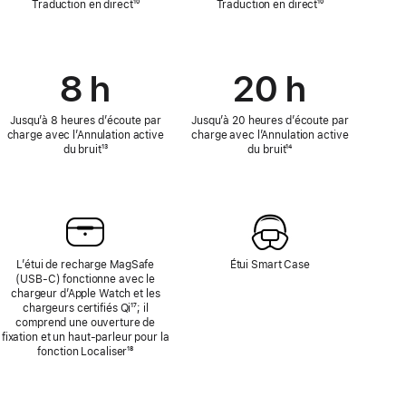
Traduction en direct
Note
¹⁰
Traduction en direct
Note
¹⁰
de
de
bas
bas
de
de
page
page
8 h
20 h
Jusqu’à 8 heures d’écoute par
Jusqu’à 20 heures d’écoute par
charge avec l’Annulation active
charge avec l’Annulation active
du bruit
Note
¹³
du bruit
Note
¹⁴
de
de
bas
bas
de
de
page
page
L’étui de recharge MagSafe
Étui Smart Case
(USB‑C) fonctionne avec le
chargeur d’Apple Watch et les
chargeurs certifiés Qi
Note
¹⁷; il
comprend une ouverture de
de
fixation et un haut-parleur pour la
bas
fonction Localiser
Note
¹⁸
de
de
page
bas
de