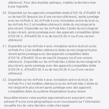
ultérieure). Pour des résultats optimaux, installez la dernière mise
à jour logicielle.
Disponible sur les appareils compatibles dotés d’iOS 18, d’iPadOS 18
ou de macOS Sequoia (ou d’une version ultérieure), après jumelage
avec les AirPods 4, les AirPods 4 avec Annulation active du bruit ou
les AirPods Pro 2 (et modèles ultérieurs) dotés du micrologiciel le
plus récent. Disponible sur les AirPods Max 2 dotés du micrologiciel
le plus récent, après jumelage avec des appareils compatibles dotés
d’iOS 26.4, d’iPadOS 26.4 ou de macOS 26.4 (ou d’une version
ultérieure).
Disponible sur les AirPods 4 avec Annulation active du bruit ou les
AirPods Pro 2 (et modèles ultérieurs) dotés du micrologiciel le plus
récent après jumelage avec des appareils compatibles dotés
d’iOS 18, d’iPadOS 18 ou de macOS Sequoia (ou d’une version
ultérieure). Disponible sur les AirPods Max 2 dotés du micrologiciel le
plus récent, après jumelage avec des appareils compatibles dotés
d’iOS 26.4, d’iPadOS 26.4 ou de macOS 26.4 (ou d’une version
ultérieure).
Disponible sur les AirPods 4 avec Annulation active du bruit, les
AirPods Pro 2 (et modèles ultérieurs) ou les AirPods Max 2 dotés du
micrologiciel le plus récent après jumelage avec des appareils
compatibles dotés du système d’exploitation le plus récent.
Nous déterminons votre position approximative en associant votre
adresse IP à une zone géographique ou en nous basant sur l’information
recueillie lors de votre dernière visite chez Apple.