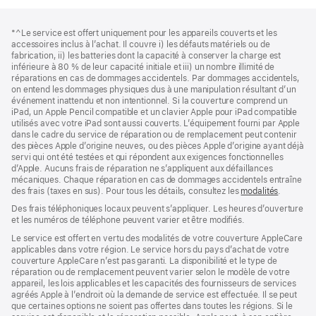
Bas
Notes
*^Le service est offert uniquement pour les appareils couverts et les
de
de
accessoires inclus à l’achat. Il couvre i) les défauts matériels ou de
bas
page
fabrication, ii) les batteries dont la capacité à conserver la charge est
de
inférieure à 80 % de leur capacité initiale et iii) un nombre illimité de
page
réparations en cas de dommages accidentels. Par dommages accidentels,
on entend les dommages physiques dus à une manipulation résultant d’un
événement inattendu et non intentionnel. Si la couverture comprend un
iPad, un Apple Pencil compatible et un clavier Apple pour iPad compatible
utilisés avec votre iPad sont aussi couverts. L’équipement fourni par Apple
dans le cadre du service de réparation ou de remplacement peut contenir
des pièces Apple d’origine neuves, ou des pièces Apple d’origine ayant déjà
servi qui ont été testées et qui répondent aux exigences fonctionnelles
d’Apple. Aucuns frais de réparation ne s’appliquent aux défaillances
mécaniques. Chaque réparation en cas de dommages accidentels entraîne
des frais (taxes en sus). Pour tous les détails, consultez les
modalités
(s’ouvre
.
dans
Des frais téléphoniques locaux peuvent s’appliquer. Les heures d’ouverture
une
et les numéros de téléphone peuvent varier et être modifiés.
nouvelle
fenêtre)
Le service est offert en vertu des modalités de votre couverture AppleCare
applicables dans votre région. Le service hors du pays d’achat de votre
couverture AppleCare n’est pas garanti. La disponibilité et le type de
réparation ou de remplacement peuvent varier selon le modèle de votre
appareil, les lois applicables et les capacités des fournisseurs de services
agréés Apple à l’endroit où la demande de service est effectuée. Il se peut
que certaines options ne soient pas offertes dans toutes les régions. Si le