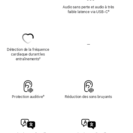
d’audio
Audio sans perte et audio à très
sans
faible latence via USB-C
Note
⁸
perte
de
bas
de
page
—
Pas
de
Détection de la fréquence
détection
cardiaque durant les
de
entraînements
Note
²
la
de
fréquence
bas
cardiaque
de
page
Protection auditive
Note
⁹
Réduction des sons bruyants
de
bas
de
page