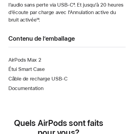
l’audio sans perte via USB‑C
de
page
Note
⁸. Et jusqu’à 20 heures
de
d’écoute par charge avec l’Annulation active du
bas
de
page
bruit activée
de
Note
¹⁴.
bas
page
de
de
bas
page
Contenu de l’emballage
de
page
AirPods Max 2
Étui Smart Case
Câble de recharge USB-C
Documentation
Quels AirPods sont faits
pour vous?