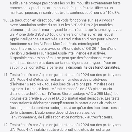
auditive ne protège pas contre les bruits impulsifs extrêmement forts,
comme ceux produits par un coup de feu, un feu d’artifice ou un
marteau-piqueur, ni contre les bruits continus supérieurs à 110 dBA.
La traduction en direct pour AirPods fonctionne sur les AirPods 4
avec Annulation active du bruit et les AirPods Pro 2 (et modèles
ultérieurs) dotés du micrologiciel le plus récent, après jumelage avec
un iPhone doté d’iOS 26 (ou d’une version ultérieure) sur lequel
Apple Intelligence est activée. La traduction en direct pour AirPods
fonctionne sur les AirPods Max 2 dotés du micrologiciel le plus
récent, après jumelage avec un iPhone doté d’iOS 26.4 (ou d’une
version ultérieure) sur lequel Apple Intelligence est activée.
Disponible en version bêta. Il se peut que des fonctionnalités ne
soient pas disponibles dans certaines régions ou langues. Pour en
savoir plus, consultez la page sur la
disponibilité des fonctionnalités
.
Tests réalisés par Apple en juillet et en août 2024 sur des prototypes
d’AirPods 4 et d’étuis de recharge, jumelés à des prototypes
d’iPhone 16 Pro Max, tous équipés de versions préliminaires des
logiciels. La liste de lecture était composée de 358 pistes audio
distinctes achetées sur l’iTunes Store (codage AAC à 256 kb/s). Le
volume était réglé à 50 % et l’Audio spatial était désactivé. Les tests
consistaient à décharger complètement la batterie des AirPods en
faisant jouer du contenu audio jusqu’à ce qu’un des écouteurs cesse
de fonctionner. L’autonomie dépend des réglages, de
l’environnement, de l’utilisation et de nombreux autres facteurs.
Tests réalisés par Apple en juillet et en août 2024 sur des prototypes
d’AirPods 4 (Annulation active du bruit) et d’étuis de recharge,