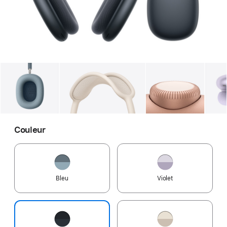
Galerie
Image
1
Galerie
Image
2
Galerie
Imag
Couleur
Bleu
Violet