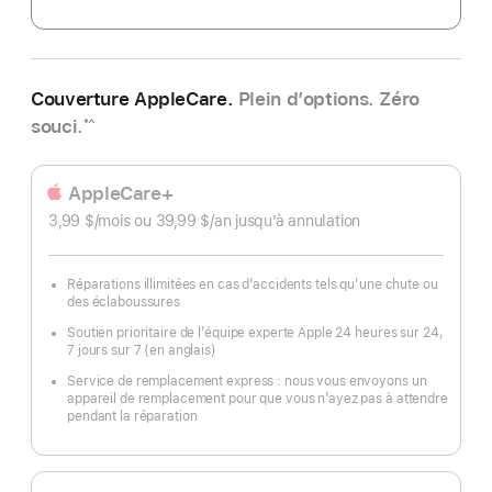
Couverture AppleCare.
Plein d’options. Zéro
souci.
*^
AppleCare+
3,99 $
/mois
par
ou 39,99 $
/an
par
jusqu’à annulation
mois
an
Réparations illimitées en cas d’accidents tels qu’une chute ou
des éclaboussures
Soutien prioritaire de l’équipe experte Apple 24 heures sur 24,
7 jours sur 7 (en anglais)
Service de remplacement express : nous vous envoyons un
appareil de remplacement pour que vous n’ayez pas à attendre
pendant la réparation