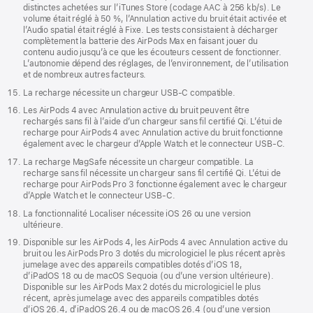
distinctes achetées sur l’iTunes Store (codage AAC à 256 kb/s). Le
volume était réglé à 50 %, l’Annulation active du bruit était activée et
l’Audio spatial était réglé à Fixe. Les tests consistaient à décharger
complètement la batterie des AirPods Max en faisant jouer du
contenu audio jusqu’à ce que les écouteurs cessent de fonctionner.
L’autonomie dépend des réglages, de l’environnement, de l’utilisation
et de nombreux autres facteurs.
La recharge nécessite un chargeur USB-C compatible.
Les AirPods 4 avec Annulation active du bruit peuvent être
rechargés sans fil à l’aide d’un chargeur sans fil certifié Qi. L’étui de
recharge pour AirPods 4 avec Annulation active du bruit fonctionne
également avec le chargeur d’Apple Watch et le connecteur USB-C.
La recharge MagSafe nécessite un chargeur compatible. La
recharge sans fil nécessite un chargeur sans fil certifié Qi. L’étui de
recharge pour AirPods Pro 3 fonctionne également avec le chargeur
d’Apple Watch et le connecteur USB-C.
La fonctionnalité Localiser nécessite iOS 26 ou une version
ultérieure.
Disponible sur les AirPods 4, les AirPods 4 avec Annulation active du
bruit ou les AirPods Pro 3 dotés du micrologiciel le plus récent après
jumelage avec des appareils compatibles dotés d’iOS 18,
d’iPadOS 18 ou de macOS Sequoia (ou d’une version ultérieure).
Disponible sur les AirPods Max 2 dotés du micrologiciel le plus
récent, après jumelage avec des appareils compatibles dotés
d’iOS 26.4, d’iPadOS 26.4 ou de macOS 26.4 (ou d’une version