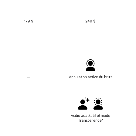
179 $
249 $
—
Pas
Annulation active du bruit
d’Annulation
active
du
bruit
—
Sans
Audio adaptatif et mode
audio
Transparence
Note
⁵
adaptatif
de
ni
bas
mode
de