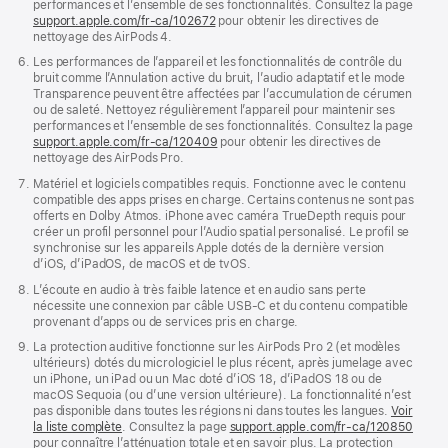
performances et l’ensemble de ses fonctionnalités. Consultez la page
support.apple.com/fr-ca/102672
pour obtenir les directives de
nettoyage des AirPods 4.
Les performances de l’appareil et les fonctionnalités de contrôle du
bruit comme l’Annulation active du bruit, l’audio adaptatif et le mode
Transparence peuvent être affectées par l’accumulation de cérumen
ou de saleté. Nettoyez régulièrement l’appareil pour maintenir ses
performances et l’ensemble de ses fonctionnalités. Consultez la page
support.apple.com/fr-ca/120409
pour obtenir les directives de
nettoyage des AirPods Pro.
Matériel et logiciels compatibles requis. Fonctionne avec le contenu
compatible des apps prises en charge. Certains contenus ne sont pas
offerts en Dolby Atmos. iPhone avec caméra TrueDepth requis pour
créer un profil personnel pour l’Audio spatial personalisé. Le profil se
synchronise sur les appareils Apple dotés de la dernière version
d’iOS, d’iPadOS, de macOS et de tvOS.
L’écoute en audio à très faible latence et en audio sans perte
nécessite une connexion par câble USB-C et du contenu compatible
provenant d’apps ou de services pris en charge.
La protection auditive fonctionne sur les AirPods Pro 2 (et modèles
ultérieurs) dotés du micrologiciel le plus récent, après jumelage avec
un iPhone, un iPad ou un Mac doté d’iOS 18, d’iPadOS 18 ou de
macOS Sequoia (ou d’une version ultérieure). La fonctionnalité n’est
pas disponible dans toutes les régions ni dans toutes les langues.
Voir
la liste complète
. Consultez la page
support.apple.com/fr-ca/120850
pour connaître l’atténuation totale et en savoir plus. La protection