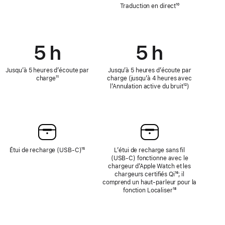
traduction
Traduction en direct
Note
¹⁰
en
de
direct
bas
de
page
5 h
5 h
Jusqu’à 5 heures d’écoute par
Jusqu’à 5 heures d’écoute par
charge
Note
¹¹
charge (jusqu’à 4 heures avec
de
l’Annulation active du bruit
Note
¹²)
bas
de
de
bas
page
de
page
Étui de recharge (USB-C)
Note
¹⁵
L’étui de recharge sans fil
de
(USB‑C) fonctionne avec le
bas
chargeur d’Apple Watch et les
de
chargeurs certifiés Qi
Note
¹⁶; il
page
comprend un haut-parleur pour la
de
fonction Localiser
Note
¹⁸
bas
de
de
bas
page
de
page