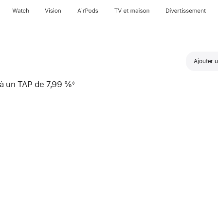
Watch
Vision
AirPods
TV et maison
Divertissement
Ajouter 
mois
à un TAP de 7,99 %
◊