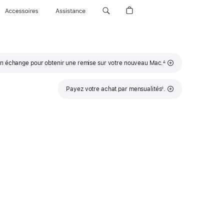
Accessoires
Assistance
Note
un échange pour obtenir une remise sur votre nouveau Mac.
∆
de
bas
de
page
Note
Payez votre achat par mensualités
.
◊
de
bas
de
page