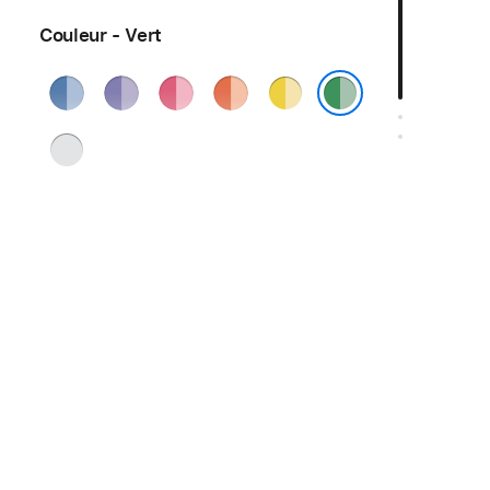
Couleur - Vert
Bleu
Violet
Rose
Orange
Jaune
Vert
Argent