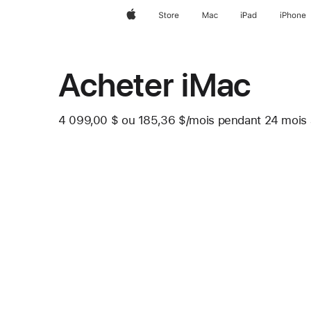
Apple
Store
Mac
iPad
iPhone
Acheter iMac
4 099,00 $
ou
185,36 $
/mois
 par mois
pendant 24
mois
Note
de
bas
de
page