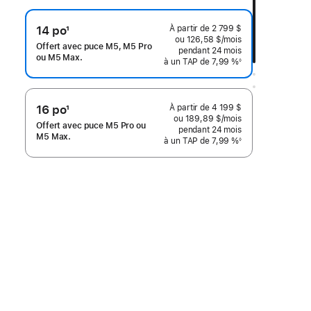
À partir de
2 799 $
14 po
1
ou 126,58 $
/mois
 par mois
Note
Offert avec puce M5, M5 Pro
pendant 24
mois
mois
de
ou M5 Max.
à un TAP de 7,99 %
◊
Note
bas
de
bas
de
de
page
page
À partir de
4 199 $
16 po
1
ou 189,89 $
/mois
 par mois
Note
Offert avec puce M5 Pro ou
pendant 24
mois
mois
de
M5 Max.
à un TAP de 7,99 %
◊
Note
bas
de
bas
de
de
page
page