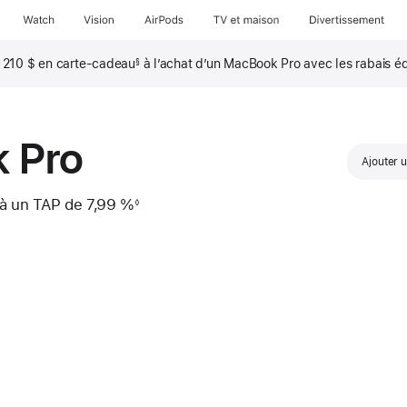
Watch
Vision
AirPods
TV et maison
Divertissement
z 210 $ en carte-cadeau
à l’achat d’un MacBook Pro avec les rabais é
§
 Pro
Ajouter 
mois
à un TAP de 7,99 %
◊