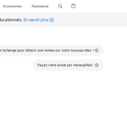
Accessoires
Assistance
ducationnels.
En savoir plus
Note
un échange pour obtenir une remise sur votre nouveau Mac.
∆
de
bas
de
page
Note
Payez votre achat par mensualités
.
◊
de
bas
de
page