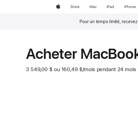
Apple
Store
Mac
iPad
iPhone
Pour un temps limité, receve
Note
de
bas
de
page
Acheter MacBook
3 549,00 $
ou
160,49 $
/mois
 par mois
pendant 24
mois
Note
de
bas
de
page