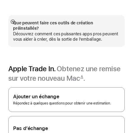
Pro
dans
une
nouvelle
fenêtre)
Que peuvent faire ces outils de création
En
préinstallés?
montrer
Découvrez comment ces puissantes apps pros peuvent
plus
vous aider à créer, dès la sortie de l’emballage.
Apple Trade In.
Obtenez une remise
sur votre nouveau Mac
.
∆
Note
Apple Trade In.
de
bas
Ajouter un échange
de
page
Répondez à quelques questions pour obtenir une estimation.
Pas d’échange