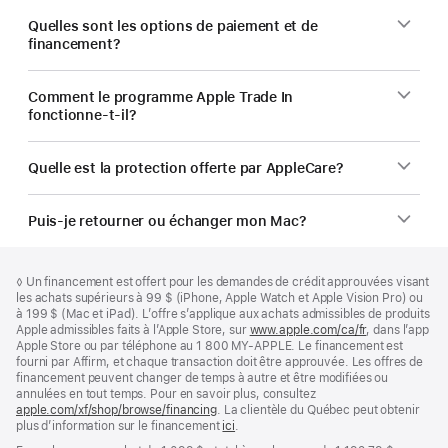
Quelles sont les options de paiement et de
financement?
Comment le programme Apple Trade In
fonctionne-t-il?
Quelle est la protection offerte par AppleCare?
Puis-je retourner ou échanger mon Mac?
Bas
Notes
Note
◊
Un financement est offert pour les demandes de crédit approuvées visant
de
de
de
les achats supérieurs à 99 $ (iPhone, Apple Watch et Apple Vision Pro) ou
bas
page
bas
à 199 $ (Mac et iPad). L’offre s’applique aux achats admissibles de produits
de
de
Apple admissibles faits à l’Apple Store, sur
www.apple.com/ca/fr
, dans l’app
page
page
Apple Store ou par téléphone au 1 800 MY-APPLE. Le financement est
fourni par Affirm, et chaque transaction doit être approuvée. Les offres de
financement peuvent changer de temps à autre et être modifiées ou
annulées en tout temps. Pour en savoir plus, consultez
apple.com/xf/shop/browse/financing
(s’ouvre
. La clientèle du Québec peut obtenir
plus d’information sur le financement
dans
ici
(s’ouvre
.
une
dans