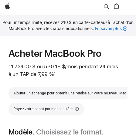
Apple
Pour un temps limité, recevez 210 $ en carte-cadeau
à l’achat d’un
§
Note
MacBook Pro avec les rabais éducationnels.
En savoir plus
de
bas
de
page
Acheter MacBook Pro
11 724,00 $
ou
530,18 $
/mois
 par mois
pendant 24
mois
mois
à un TAP de 7,99 %
◊
Note
de
bas
Note de
de
Ajouter un échange pour obtenir une remise sur votre nouveau Mac.
∆
page
Note de bas de page
Payez votre achat par mensualités
.
◊
Modèle.
Choisissez le format.