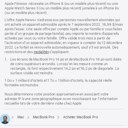
Apple Fitness+ nécessite un iPhone 8 (ou un modèle plus récent) ou une
Apple Watch Series 3 (ou un modèle plus récent) jumelée à un iPhone 6s
(ou un modèle plus récent).
L’offre Apple News+ s’adresse aux personnes nouvellement abonnées qui
ont acheté un appareil admissible après le 7 septembre 2022. 16,99 $/mois
après l’essai. Une seule offre par compte Apple ou par famille si vous faites
partie d’un groupe de partage familial, peu importe le nombre d’appareils
achetés par vous ou votre famille. Offre valide trois mois à partir de
l’activation d’un appareil admissible; en vigueur à compter du 12 décembre
2022. Le forfait se renouvelle automatiquement, sauf s’il est annulé. Des
restrictions et des
modalités
s’appliquent.
Note
1.
Les écrans de MacBook Pro 14 po et de MacBook Pro 16 po sont dotés
de
de coins supérieurs arrondis. Lorsqu’on les mesure comme un
bas
rectangle, ils font respectivement 14,2 po et 16,2 po de diagonale. La
de
surface visible est moindre.
page
1 Go = 1 milliard d’octets et 1 To = 1 billion d’octets; la capacité réelle
formatée est moindre.
Nous déterminons votre position approximative en associant votre
adresse IP à une zone géographique ou en nous basant sur l’information
recueillie lors de votre dernière visite chez Apple.
Mac
MacBook Pro
Acheter MacBook Pro
Apple