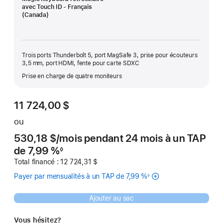
avec Touch ID - Français
(Canada)
Trois ports Thunderbolt 5, port MagSafe 3, prise pour écouteurs
3,5 mm, port HDMI, fente pour carte SDXC
Prise en charge de quatre moniteurs
11 724,00 $
ou
530,18 $
/mois
 par mois
pendant 24
mois
mois
à un TAP
de 7,99 %
◊
Note
Total financé : 12 724,31 $
de
bas
Payer par mensualités à un TAP de 7,99 %
◊
de
Note
page
de
bas
de
Ajouter au sac
page
Vous hésitez?