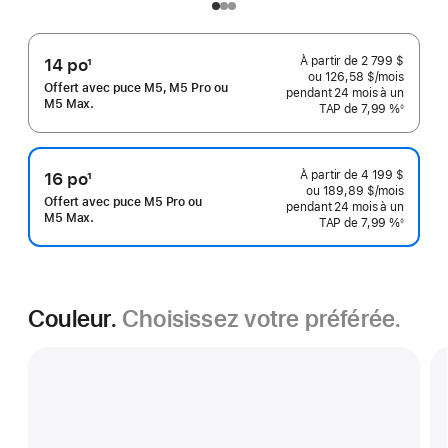
À partir de
2 799 $
14 po
1
ou 126,58 $
/mois
 par mo
Note
Offert avec puce M5, M5 Pro ou
pendant 24
mois
mois
à un
de
M5 Max.
TAP de 7,99 %
◊
Note
bas
de
bas
de
de
page
page
À partir de
4 199 $
16 po
1
ou 189,89 $
/mois
 par mo
Note
Offert avec puce M5 Pro ou
pendant 24
mois
mois
à un
de
M5 Max.
TAP de 7,99 %
◊
Note
bas
de
bas
de
de
page
page
Couleur.
Choisissez votre préférée.