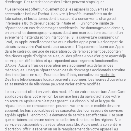
d'échange. Des restrictions et des limites peuvent s'appliquer.
Note
† Le service est offert uniquement pour les appareils couverts et les
de
accessoires inclus à l’achat. Il couvre i) les défauts matériels ou de
bas
fabrication, ii) les batteries dont la capacité à conserver la charge est
de
inférieure à 80 % de leur capacité initiale et iii) un nombre illimité de
page
réparations en cas de dommages accidentels. Par dommages accidentels,
on entend les dommages physiques dus à une manipulation résultant d’un
événement inattendu et non intentionnel. Si la couverture comprend un
iPad, un Apple Pencil compatible et un clavier Apple pour iPad compatible
utilisés avec votre iPad sont aussi couverts. L’équipement fourni par Apple
dans le cadre du service de réparation ou de remplacement peut contenir
des pièces Apple d’origine neuves, ou des pièces Apple d’origine ayant déjà
servi qui ont été testées et qui répondent aux exigences fonctionnelles
d’Apple. Aucuns frais de réparation ne s’appliquent aux défaillances
mécaniques. Chaque réparation en cas de dommages accidentels entraîne
des frais (taxes en sus). Pour tous les détails, consultez les
modalités
${transl
.
Des frais téléphoniques locaux peuvent s’appliquer. Les heures d’ouverture
et les numéros de téléphone peuvent varier et être modifiés.
Le service est offert en vertu des modalités de votre couverture AppleCare
applicables dans votre région. Le service hors du pays d’achat de votre
couverture AppleCare n’est pas garanti. La disponibilité et le type de
réparation ou de remplacement peuvent varier selon le modèle de votre
appareil, les lois applicables et les capacités des fournisseurs de services
agréés Apple à l’endroit où la demande de service est effectuée. Il se peut
que certaines options ne soient pas offertes dans toutes les régions. Si le
service est disponible et la réparation possible, Apple peut, à son entière
discrétion, offrir la réparation ou le remplacement de votre appareil au