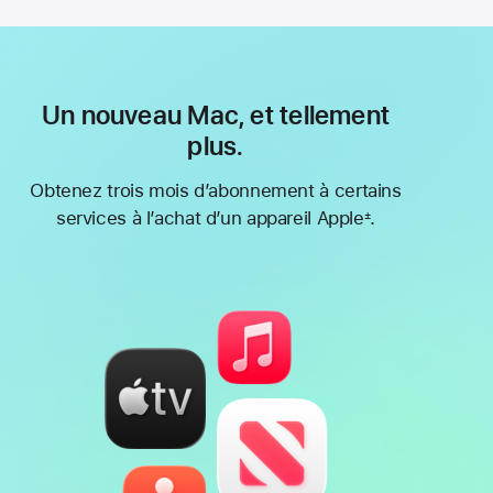
Un nouveau Mac, et tellement
plus.
Obtenez trois mois d’abonnement à certains
services à l’achat d’un appareil Apple
.
±
Note
de
bas
de
page