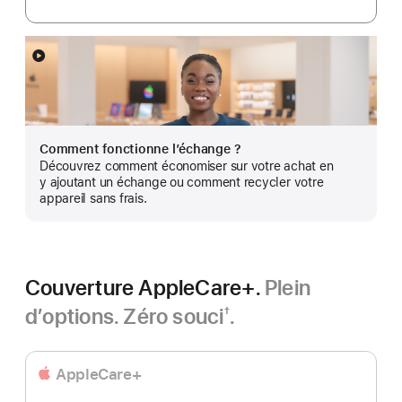
En
montrer
plus
Comment fonctionne l’échange ?
Découvrez comment économiser sur votre achat en
y ajoutant un échange ou comment recycler votre
appareil sans frais.
Couverture AppleCare+.
Plein
d’options. Zéro souci
.
†
Note
de
bas
AppleCare+
de
page