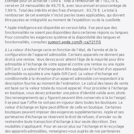
Exemple pour un achat de 1 099 $ : total à rembourser de 1 192,79 $,
nouvelle
une
versé en 24 mensualités de 49,70 $, avec taux annuel en pourcentage de
fenêtre)
nouvelle
7,99 %. Total des intérêts et des frais d’emprunt : 93,79 $. Le total à
fenêtre)
rembourser de cet exemple n’inclut pas les taxes applicables, qui doivent
être payées en intégralité au moment de l’expédition ou de la cueillette.
Note
‡ Apple Intelligence est disponible en version bêta. Il se peut que des
de
fonctionnalités ne soient pas disponibles dans certaines régions ou langues.
bas
Pour connaître les exigences système et la disponibilité des langues et
de
fonctionnalités, consultez
support.apple.com/fr-ca/121115
(s’ouvre
.
page
dans
Note
∆ La valeur d'échange varie en fonction de l'état, de l'année et de la
une
de
configuration de l'appareil admissible. Certains appareils ne donnent pas
nouvelle
bas
droit à une remise. Vous devez avoir atteint l'âge de la majorité pour être
fenêtre)
de
admissible à l'échange de votre appareil contre une remise ou une Apple
page
Gift Card. La valeur d'échange peut être appliquée à l'achat d'un appareil
admissible ou ajoutée à une Apple Gift Card. La valeur d'échange est
conditionnelle à la réception d'un appareil admissible correspondant à la
description fournie au moment de l'estimation. Le calcul des taxes de vente
est basé sur la valeur totale du nouvel appareil. Pour procéder à l'échange
en boutique, vous devez présenter une pièce d'identité valide avec photo
(les renseignements qui y figurent peuvent être conservés si la loi l'exige).
Il se peut que l'offre ne soit pas en vigueur dans toutes les boutiques. La
valeur d'échange en ligne peut différer de celle en boutique. Certaines
boutiques peuvent imposer des exigences supplémentaires. Apple et ses
partenaires d'échange se réservent le droit de refuser, d'annuler ou de
restreindre toute transaction d'échange à leur seule discrétion. Des
modalités s'appliquent. Pour en savoir plus sur l'échange et le recyclage
des appareils admissibles, renseignez-vous auprès de nos partenaires