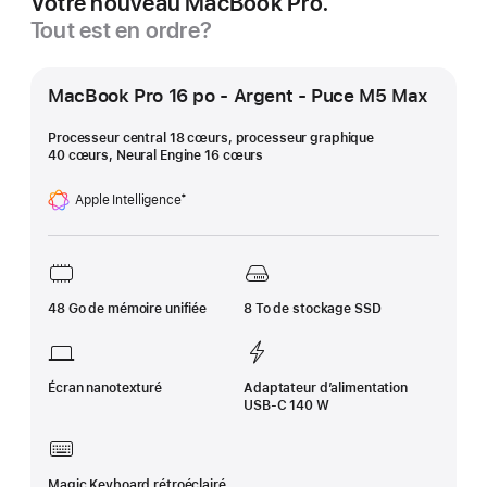
Votre nouveau MacBook Pro.
Tout est en ordre?
MacBook Pro 16 po - Argent - Puce M5 Max
Processeur central 18 cœurs, processeur graphique
40 cœurs, Neural Engine 16 cœurs
Apple Intelligence
‡
Note
de
bas
de
page
48 Go de mémoire unifiée
8 To de stockage SSD
Écran nanotexturé
Adaptateur d’alimentation
USB-C 140 W
Magic Keyboard rétroéclairé