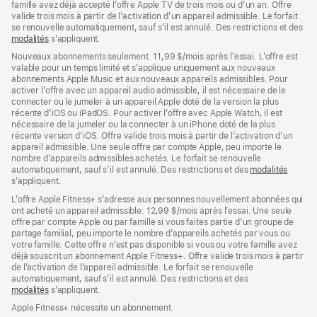
famille avez déjà accepté l’offre Apple TV de trois mois ou d’un an. Offre
valide trois mois à partir de l’activation d’un appareil admissible. Le forfait
se renouvelle automatiquement, sauf s’il est annulé. Des restrictions et des
modalités
s’appliquent.
Nouveaux abonnements seulement. 11,99 $/mois après l’essai. L’offre est
valable pour un temps limité et s’applique uniquement aux nouveaux
abonnements Apple Music et aux nouveaux appareils admissibles. Pour
activer l’offre avec un appareil audio admissible, il est nécessaire de le
connecter ou le jumeler à un appareil Apple doté de la version la plus
récente d’iOS ou iPadOS. Pour activer l’offre avec Apple Watch, il est
nécessaire de la jumeler ou la connecter à un iPhone doté de la plus
récente version d’iOS. Offre valide trois mois à partir de l’activation d’un
appareil admissible. Une seule offre par compte Apple, peu importe le
nombre d’appareils admissibles achetés. Le forfait se renouvelle
automatiquement, sauf s’il est annulé. Des restrictions et des
modalités
s’appliquent.
L’offre Apple Fitness+ s’adresse aux personnes nouvellement abonnées qui
ont acheté un appareil admissible. 12,99 $/mois après l’essai. Une seule
offre par compte Apple ou par famille si vous faites partie d’un groupe de
partage familial, peu importe le nombre d’appareils achetés par vous ou
votre famille. Cette offre n’est pas disponible si vous ou votre famille avez
déjà souscrit un abonnement Apple Fitness+. Offre valide trois mois à partir
de l’activation de l’appareil admissible. Le forfait se renouvelle
automatiquement, sauf s’il est annulé. Des restrictions et des
modalités
s’appliquent.
Apple Fitness+ nécessite un abonnement.