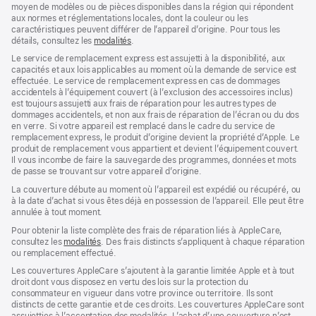
moyen de modèles ou de pièces disponibles dans la région qui répondent
aux normes et réglementations locales, dont la couleur ou les
caractéristiques peuvent différer de l’appareil d’origine. Pour tous les
détails, consultez les
modalités
${translate.store.a11y.opens_new_window}
.
Le service de remplacement express est assujetti à la disponibilité, aux
capacités et aux lois applicables au moment où la demande de service est
effectuée. Le service de remplacement express en cas de dommages
accidentels à l’équipement couvert (à l’exclusion des accessoires inclus)
est toujours assujetti aux frais de réparation pour les autres types de
dommages accidentels, et non aux frais de réparation de l’écran ou du dos
en verre. Si votre appareil est remplacé dans le cadre du service de
remplacement express, le produit d’origine devient la propriété d’Apple. Le
produit de remplacement vous appartient et devient l’équipement couvert.
Il vous incombe de faire la sauvegarde des programmes, données et mots
de passe se trouvant sur votre appareil d’origine.
La couverture débute au moment où l’appareil est expédié ou récupéré, ou
à la date d’achat si vous êtes déjà en possession de l’appareil. Elle peut être
annulée à tout moment.
Pour obtenir la liste complète des frais de réparation liés à AppleCare,
consultez les
modalités
${translate.store.a11y.opens_new_window}
. Des frais distincts s’appliquent à chaque réparation
ou remplacement effectué.
Les couvertures AppleCare s’ajoutent à la garantie limitée Apple et à tout
droit dont vous disposez en vertu des lois sur la protection du
consommateur en vigueur dans votre province ou territoire. Ils sont
distincts de cette garantie et de ces droits. Les couvertures AppleCare sont