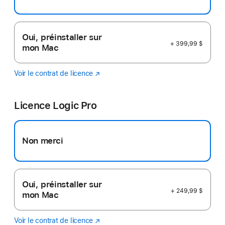
Oui, préinstaller sur
+ 399,99 $
mon Mac
Voir le contrat de licence
Final
(s’ouvre
Cut
dans
Pro
une
Licence Logic Pro
nouvelle
fenêtre)
Non merci
Oui, préinstaller sur
+ 249,99 $
mon Mac
Voir le contrat de licence
Logic
(s’ouvre