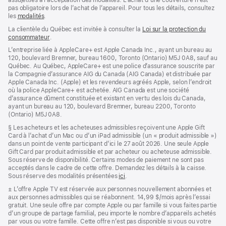
assujetties à l’acceptation des modalités. L’achat d’une couverture n’est
pas obligatoire lors de l’achat de l’appareil. Pour tous les détails, consultez
les
modalités
${translate.store.a11y.opens_new_window}
.
La clientèle du Québec est invitée à consulter la
Loi sur la protection du
consommateur
(s’ouvre
.
dans
L’entreprise liée à AppleCare+ est Apple Canada Inc., ayant un bureau au
une
120, boulevard Bremner, bureau 1600, Toronto (Ontario) M5J 0A8, sauf au
nouvelle
Québec. Au Québec, AppleCare+ est une police d’assurance souscrite par
fenêtre)
la Compagnie d’assurance AIG du Canada (AIG Canada) et distribuée par
Apple Canada Inc. (Apple) et les revendeurs agréés Apple, selon l’endroit
où la police AppleCare+ est achetée. AIG Canada est une société
d’assurance dûment constituée et existant en vertu des lois du Canada,
ayant un bureau au 120, boulevard Bremner, bureau 2200, Toronto
(Ontario) M5J 0A8.
Note
§ Les acheteurs et les acheteuses admissibles reçoivent une Apple Gift
de
Card à l’achat d’un Mac ou d’un iPad admissible (un « produit admissible »)
bas
dans un point de vente participant d’ici le 27 août 2026. Une seule Apple
de
Gift Card par produit admissible et par acheteur ou acheteuse admissible.
page
Sous réserve de disponibilité. Certains modes de paiement ne sont pas
acceptés dans le cadre de cette offre. Demandez les détails à la caisse.
Sous réserve des modalités présentées
ici
.
Note
±
L’offre Apple TV est réservée aux personnes nouvellement abonnées et
de
aux personnes admissibles qui se réabonnent. 14,99 $/mois après l’essai
bas
gratuit. Une seule offre par compte Apple ou par famille si vous faites partie
de
d’un groupe de partage familial, peu importe le nombre d’appareils achetés
page
par vous ou votre famille. Cette offre n’est pas disponible si vous ou votre