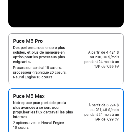
Puce M5 Pro
Des performances encore plus
À partir de
4 424 $
solides, et plus de mémoire en
ou 200,06 $
/mois
 par mo
option pour les processus plus
pendant 24
mois
mois
à un
exigeants.
TAP de 7,99 %
◊
Processeur central 18 cœurs,
Note
de
processeur graphique 20 cœurs,
bas
Neural Engine 16 cœurs
de
page
Puce M5 Max
Notre puce pour portable pro la
À partir de
6 224 $
plus avancée à ce jour, pour
ou 281,46 $
/mois
 par mo
propulser les flux de travail les plus
pendant 24
mois
mois
à un
intenses.
TAP de 7,99 %
◊
Note
2 options avec le Neural Engine
de
16 cœurs
bas
de