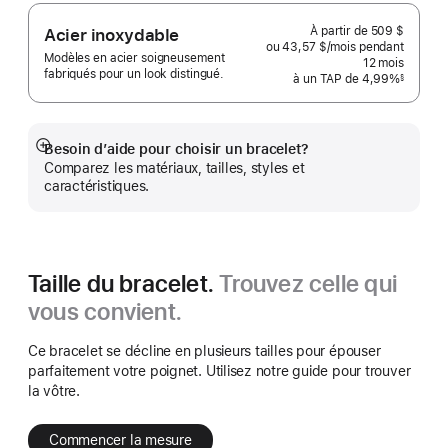
À partir de
509 $
Acier inoxydable
ou 43,57 $
/mois
par
pendant
Modèles en acier soigneusement
mois
12
mois
mois
fabriqués pour un look distingué.
à un TAP de 4,99%
§
 Note de bas de page 
Besoin d’aide pour choisir un bracelet?
En
Comparez les matériaux, tailles, styles et
montrer
caractéristiques.
plus
Taille du bracelet.
Trouvez celle qui
vous convient.
Ce bracelet se décline en plusieurs tailles pour épouser
parfaitement votre poignet. Utilisez notre guide pour trouver
la vôtre.
Commencer la mesure