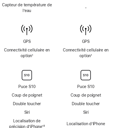
de
de
jusqu’à
Capteur de température de
page
page
-
6
Capteur
l’eau
m
de
non
température
disponible
de
l’eau
non
GPS
GPS
disponible
Connectivité cellulaire en
Connectivité cellulaire en
option
1
option
1
Note
Note
de
de
bas
bas
de
de
page
page
Puce S10
Puce S10
Coup de poignet
Coup de poignet
Double toucher
Double toucher
Siri
Siri
Localisation de
Localisation d’iPhone
précision d’iPhone
13