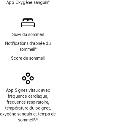
de
App Oxygène sanguin
5
page
Note
de
bas
de
page
Suivi du sommeil
Notifications d’apnée du
sommeil
6
Note
Score de sommeil
de
bas
de
page
App Signes vitaux avec
fréquence cardiaque,
fréquence respiratoire,
température du poignet,
oxygène sanguin et temps de
sommeil
7
5
,
Note
Note
de
de