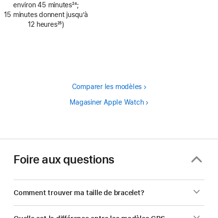
bas
environ 45 minutes
24
;
de
Note
15 minutes donnent jusqu’à
page
de
12 heures
25
)
bas
Note
de
de
page
bas
de
page
Comparer les modèles
Magasiner Apple Watch
Foire aux questions
Comment trouver ma taille de bracelet?