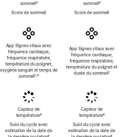
sommeil
6
sommeil
6
Note
Note
Score de sommeil
Score de sommeil
de
de
bas
bas
de
de
page
page
App Signes vitaux avec
App Signes vitaux avec
fréquence cardiaque,
fréquence cardiaque,
fréquence respiratoire,
fréquence respiratoire,
température du poignet,
température du poignet et
oxygène sanguin et temps de
durée du sommeil
7
sommeil
7
5
,
Note
Note
Note
de
de
de
bas
bas
bas
de
de
de
page
page
page
Capteur de
Capteur de
température
8
température
8
Note
Note
Suivi du cycle avec
Suivi du cycle avec
de
de
estimation de la date de
estimation de la date de
bas
bas
la dernière ovulation
9
la dernière ovulation
9