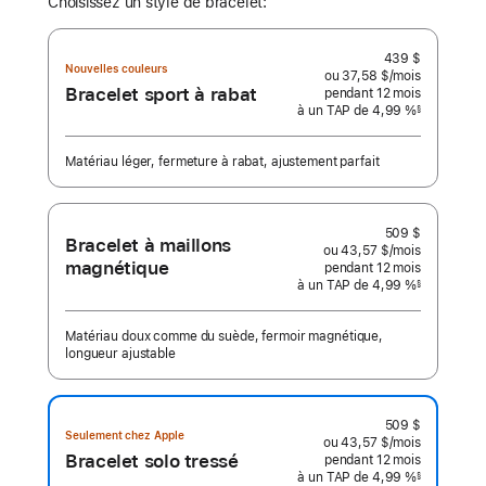
Choisissez un style de bracelet:
439 $
Nouvelles couleurs
ou 37,58 $
/mois
 par mois
Bracelet sport à rabat
pendant 12
mois
mois
à un TAP de 4,99 %
§
 Note de bas de page 
Matériau léger, fermeture à rabat, ajustement parfait
509 $
Bracelet à maillons
ou 43,57 $
/mois
 par mois
magnétique
pendant 12
mois
mois
à un TAP de 4,99 %
§
 Note de bas de page 
Matériau doux comme du suède, fermoir magnétique,
longueur ajustable
509 $
Seulement chez Apple
ou 43,57 $
/mois
 par mois
Bracelet solo tressé
pendant 12
mois
mois
à un TAP de 4,99 %
§