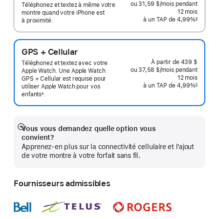
ou 31,59 $
/mois
par
pendant
Téléphonez et textez à même votre
mois
12
mois
mois
montre quand votre iPhone est
à un TAP de 4,99%
§
à proximité.
 Note de bas de page 
GPS + Cellular
À partir de
439 $
Téléphonez et textez avec votre
ou 37,58 $
/mois
par
pendant
Apple Watch. Une Apple Watch
mois
12
mois
mois
GPS + Cellular est requise pour
à un TAP de 4,99%
§
utiliser Apple Watch pour vos
 Note de bas de page 
enfants
.
±
 Note de bas de page 
Vous vous demandez quelle option vous
En
convient?
montrer
Apprenez-en plus sur la connectivité cellulaire et l’ajout
plus
de votre montre à votre forfait sans fil.
Fournisseurs admissibles