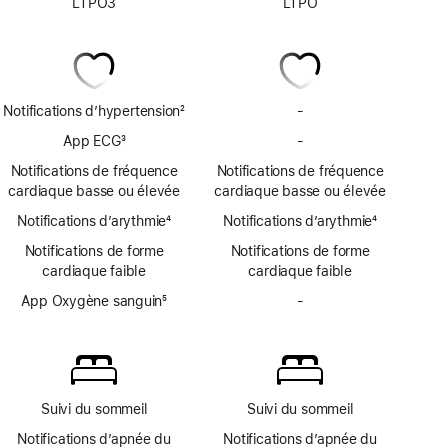
LTPO3
LTPO
Notifications d’hypertension
2
-
Notifications
Note
d’hypertension
App ECG
3
-
App
de
non
Note
ECG
bas
Notifications de fréquence
Notifications de fréquence
disponibles
de
non
de
cardiaque basse ou élevée
cardiaque basse ou élevée
bas
disponible
page
Notifications d’arythmie
de
4
Notifications d’arythmie
4
Note
page
Note
Notifications de forme
Notifications de forme
de
de
cardiaque faible
cardiaque faible
bas
bas
de
App Oxygène sanguin
5
de
-
App
page
Note
page
Oxygène
de
sanguin
bas
non
de
disponible
page
Suivi du sommeil
Suivi du sommeil
Notifications d’apnée du
Notifications d’apnée du