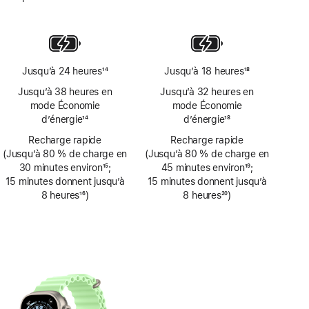
Note
de
bas
de
page
Jusqu’à 24 heures
14
Jusqu’à 18 heures
18
Note
Note
Jusqu’à 38 heures en
Jusqu’à 32 heures en
de
de
mode Économie
mode Économie
bas
bas
d’énergie
14
d’énergie
18
de
de
Note
Note
page
Recharge rapide
page
Recharge rapide
de
de
(Jusqu’à 80 % de charge en
(Jusqu’à 80 % de charge en
bas
bas
30 minutes environ
15
;
45 minutes environ
19
;
de
de
Note
15 minutes donnent jusqu’à
Note
15 minutes donnent jusqu’à
page
page
de
8 heures
16
)
de
8 heures
20
)
bas
Note
bas
Note
de
de
de
de
page
bas
page
bas
de
de
page
page