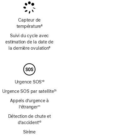
bas
bas
de
de
page
page
Capteur de
température
8
Note
Suivi du cycle avec
de
estimation de la date de
bas
la dernière ovulation
9
de
Note
page
de
bas
de
page
Urgence SOS
10
Note
Urgence SOS par satellite
21
de
Note
Appels d’urgence à
bas
de
de
l’étranger
11
bas
Note
page
de
Détection de chute et
de
page
d’accident
10
bas
Note
de
Sirène
de
page