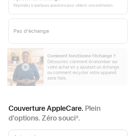
page
Répondez à quelques questions pour obtenir une estimation.
Pas d’échange
Comment fonctionne l’échange ?
En
Découvrez comment économiser sur
montrer
votre achat en y ajoutant un échange
plus
ou comment recycler votre appareil
sans frais.
Couverture AppleCare.
Plein
d’options. Zéro souci
.
◊
Note
de
bas