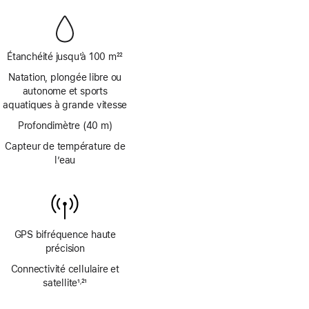
bas
de
page
Étanchéité jusqu’à 100 m
22
Note
Natation, plongée libre ou
de
autonome et sports
bas
aquatiques à grande vitesse
de
page
Profondimètre (40 m)
Capteur de température de
l’eau
GPS bifréquence haute
précision
Connectivité cellulaire et
satellite
1
21
,
Note
Note