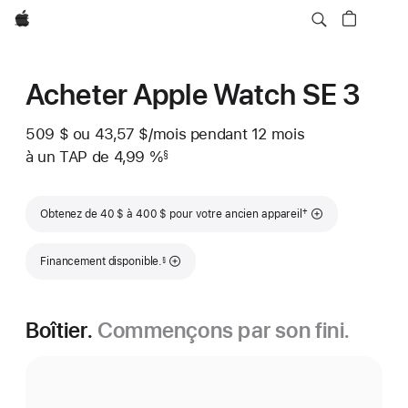
Apple
Acheter Apple Watch SE 3
509 $
ou 43,57 $
/mois
 par mois
pendant 12
mois
mois
à un TAP de 4,99 %
§
 Note de bas de page 
Note de bas de page
†
Obtenez de 40 $ à 400 $ pour votre ancien appareil
Note de bas de page
Financement disponible.
§
Boîtier.
Commençons par son fini.