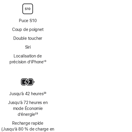
de
de
bas
bas
de
de
page
page
Puce S10
Coup de poignet
Double toucher
Siri
Localisation de
précision d’iPhone
13
Note
de
bas
de
page
Jusqu’à 42 heures
23
Note
Jusqu’à 72 heures en
de
mode Économie
bas
d’énergie
23
de
Note
page
Recharge rapide
de
(Jusqu’à 80 % de charge en