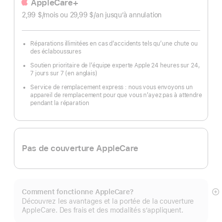
AppleCare+
de
2,99 $
/mois
par
ou 29,99 $
/an
par
jusqu’à annulation
page
mois
an
Réparations illimitées en cas d’accidents tels qu’une chute ou
des éclaboussures
Soutien prioritaire de l’équipe experte Apple 24 heures sur 24,
7 jours sur 7 (en anglais)
Service de remplacement express : nous vous envoyons un
appareil de remplacement pour que vous n’ayez pas à attendre
pendant la réparation
Pas de couverture AppleCare
Comment fonctionne AppleCare?
E
Découvrez les avantages et la portée de la couverture
mo
AppleCare. Des frais et des modalités s’appliquent.
pl