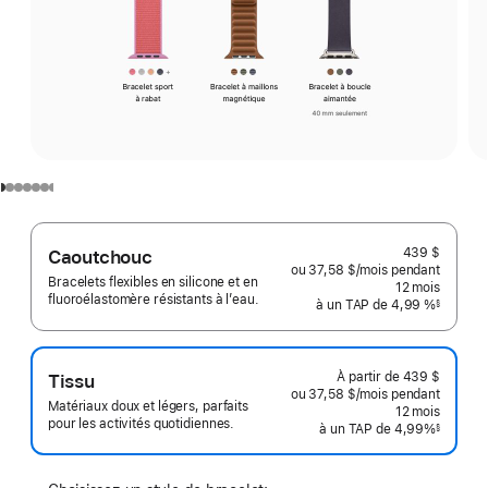
439 $
Caoutchouc
ou 37,58 $
/mois
 par mois
pendant
Bracelets flexibles en silicone et en
12
mois
mois
fluoroélastomère résistants à l’eau.
à un TAP de 4,99 %
§
 Note de bas de page 
À partir de
439 $
Tissu
ou 37,58 $
/mois
par
pendant
Matériaux doux et légers, parfaits
mois
12
mois
mois
pour les activités quotidiennes.
à un TAP de 4,99%
§
 Note de bas de page 