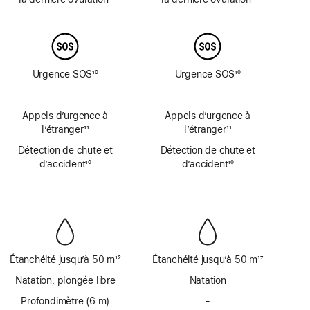
de
de
Note
Note
page
page
de
de
bas
bas
de
de
page
page
Urgence SOS
10
Urgence SOS
10
Note
Note
-
Urgence
-
Urgence
de
de
SOS
SOS
Appels d’urgence à
bas
Appels d’urgence à
bas
par
par
de
l’étranger
11
de
l’étranger
11
satellite
satellite
Note
page
Note
page
Détection de chute et
non
Détection de chute et
non
de
de
d’accident
disponible
10
d’accident
disponible
10
bas
bas
Note
Note
de
-
Sirène
de
-
Sirène
de
de
page
non
page
non
bas
bas
disponible
disponible
de
de
page
page
Étanchéité jusqu’à 50 m
12
Étanchéité jusqu’à 50 m
17
Note
Note
Natation, plongée libre
Natation
de
de
bas
Profondimètre (6 m)
bas
-
Profondimètre