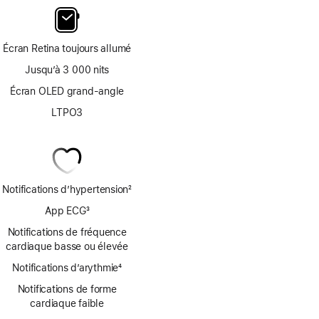
Écran Retina toujours allumé
Jusqu’à 3 000 nits
Écran OLED grand-angle
LTPO3
Notifications d’hypertension
2
Note
App ECG
3
de
Note
bas
Notifications de fréquence
de
de
cardiaque basse ou élevée
bas
page
Notifications d’arythmie
de
4
Note
page
Notifications de forme
de
cardiaque faible
bas