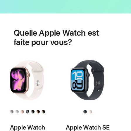
Autonomie
Fonctionnalités
de
Quelle Apple Watch est
santé
cardiaque
faite pour vous?
Apple Watch
Apple Watch SE