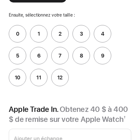
Ensuite, sélectionnez votre taille :
0
1
2
3
4
5
6
7
8
9
10
11
12
Apple Trade In.
Obtenez 40 $ à 400
$ de remise sur votre Apple Watch
†
Note
Apple Trade In.
de
bas
Ajouter un échange
de