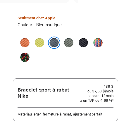
Seulement chez Apple
Sélectionner
Couleur - Bleu nautique
une
couleur :
Curcuma
Jaune
Gris-
Minuit
Édition
fluo
vert
Fierté
Bleu nautique
Black
Unity
-
Unity
Connection
439 $
Bracelet sport à rabat
ou 37,58 $
/mois
 par mois
Nike
pendant 12
mois
mois
à un TAP de 4,99 %
§
 Note de bas de page 
Matériau léger, fermeture à rabat, ajustement parfait