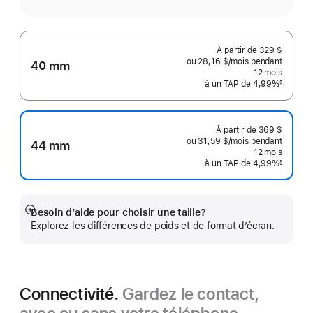
À partir de
329 $
ou 28,16 $
/mois
par
pendant
40 mm
mois
12
mois
mois
à un TAP de 4,99%
§
 Note de bas de page 
À partir de
369 $
ou 31,59 $
/mois
par
pendant
44 mm
mois
12
mois
mois
à un TAP de 4,99%
§
 Note de bas de page 
Besoin d’aide pour choisir une taille?
En
Explorez les différences de poids et de format d’écran.
montrer
plus
Connectivité.
Gardez le contact,