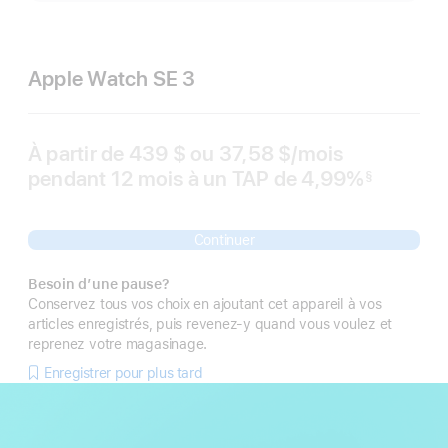
Apple Watch SE 3
À partir de
439 $
ou 37,58 $
/mois
par
pendant 12
mois
mois
à un TAP de 4,99%
mois
§
 Note de bas de page 
Continuer
Besoin d’une pause?
Conservez tous vos choix en ajoutant cet appareil à vos
articles enregistrés, puis revenez-y quand vous voulez et
reprenez votre magasinage.
Enregistrer pour plus tard