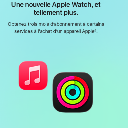
Une nouvelle Apple Watch, et
tellement plus.
Obtenez trois mois d’abonnement à certains
services à l’achat d’un appareil Apple
.
∆
Note
de
bas
de
page