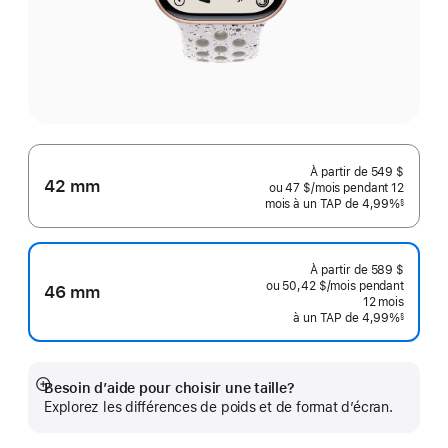
À partir de
549 $
42 mm
ou 47 $
/mois
par
pendant 12
mois
mois
à un TAP de 4,99%
mois
§
 Note de bas de page 
À partir de
589 $
ou 50,42 $
/mois
par
pendant
46 mm
mois
12
mois
mois
à un TAP de 4,99%
§
 Note de bas de page 
Besoin d’aide pour choisir une taille?
En
Explorez les différences de poids et de format d’écran.
montrer
plus