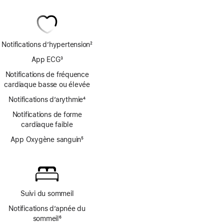
Notifications d’hypertension
2
Note
App ECG
3
de
Note
bas
Notifications de fréquence
de
de
cardiaque basse ou élevée
bas
page
Notifications d’arythmie
de
4
Note
page
Notifications de forme
de
cardiaque faible
bas
de
App Oxygène sanguin
5
page
Note
de
bas
de
page
Suivi du sommeil
Notifications d’apnée du
sommeil
6