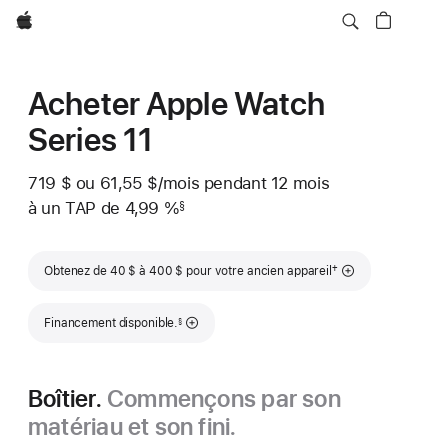
Apple
Acheter Apple Watch
Series 11
719 $
ou 61,55 $
/mois
 par mois
pendant 12
mois
mois
à un TAP de 4,99 %
§
 Note de bas de page 
Note de bas de page
†
Obtenez de 40 $ à 400 $ pour votre ancien appareil
Note de bas de page
Financement disponible.
§
Boîtier.
Commençons par son
matériau et son fini.