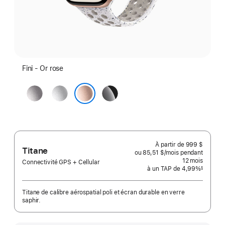
Fini - Or rose
Gris
Argent
Noir
cosmique
de
Or rose
jais
À partir de
999 $
Titane
ou 85,51 $
/mois
par
pendant
mois
12
mois
mois
Connectivité GPS + Cellular
à un TAP de 4,99%
§
 Note de bas de page 
Titane de calibre aérospatial poli et écran durable en verre
saphir.