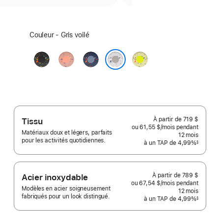
Sélectionner
Couleur - Gris voilé
une
couleur :
Noir
Rose
Ruban
Splash
minuit
crépuscule
bleu
Volt
Gris voilé
À partir de
719 $
Tissu
ou 61,55 $
/mois
par
pendant
Matériaux doux et légers, parfaits
mois
12
mois
mois
pour les activités quotidiennes.
à un TAP de 4,99%
§
 Note de bas de page 
À partir de
789 $
Acier inoxydable
ou 67,54 $
/mois
par
pendant
Modèles en acier soigneusement
mois
12
mois
mois
fabriqués pour un look distingué.
à un TAP de 4,99%
§
 Note de bas de page 