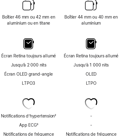
Boîtier 46 mm ou 42 mm en
Boîtier 44 mm ou 40 mm en
aluminium ou en titane
aluminium
Écran Retina toujours allumé
Écran Retina toujours allumé
Jusqu’à 2 000 nits
Jusqu’à 1 000 nits
Écran OLED grand-angle
OLED
LTPO3
LTPO
Notifications d’hypertension
2
-
Notifications
Note
d’hypertension
App ECG
3
-
App
de
non
Note
ECG
bas
Notifications de fréquence
Notifications de fréquence
disponibles