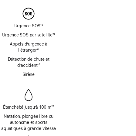
page
de
bas
de
page
Urgence SOS
10
Note
Urgence SOS par satellite
21
de
Note
Appels d’urgence à
bas
de
de
l’étranger
11
bas
Note
page
de
Détection de chute et
de
page
d’accident
10
bas
Note
de
Sirène
de
page
bas
de
page
Étanchéité jusqu’à 100 m
22
Note
Natation, plongée libre ou
de
autonome et sports
bas
aquatiques à grande vitesse
de