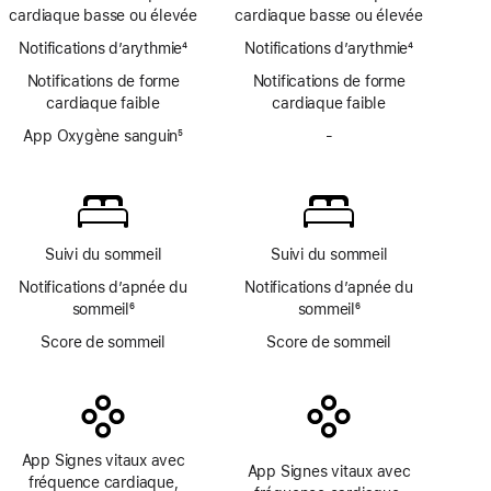
de
non
de
cardiaque basse ou élevée
cardiaque basse ou élevée
bas
disponible
page
Notifications d’arythmie
de
4
Notifications d’arythmie
4
Note
page
Note
Notifications de forme
Notifications de forme
de
de
cardiaque faible
cardiaque faible
bas
bas
de
App Oxygène sanguin
5
de
-
App
page
Note
page
Oxygène
de
sanguin
bas
non
de
disponible
page
Suivi du sommeil
Suivi du sommeil
Notifications d’apnée du
Notifications d’apnée du
sommeil
6
sommeil
6
Note
Note
Score de sommeil
Score de sommeil
de
de
bas
bas
de
de
page
page
App Signes vitaux avec
App Signes vitaux avec
fréquence cardiaque,