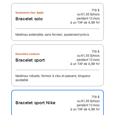
719 $
Seulement chez Apple
ou 61,55 $
/mois
 par mois
Bracelet solo
pendant 12
mois
mois
à un TAP de 4,99 %
§
 Note de bas de page 
Matériau extensible, sans fermoir, ajustement précis
719 $
Nouvelles couleurs
ou 61,55 $
/mois
 par mois
Bracelet sport
pendant 12
mois
mois
à un TAP de 4,99 %
§
 Note de bas de page 
Matériau robuste, fermoir à clou et passant, longueur
ajustable
719 $
ou 61,55 $
/mois
 par mois
Bracelet sport Nike
pendant 12
mois
mois
à un TAP de 4,99 %
§
 Note de bas de page 