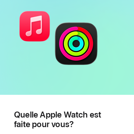
page
Autonomie
Fonctionnalités
de
Quelle Apple Watch est
santé
cardiaque
faite pour vous?