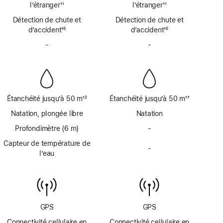
par
par
de
l’étranger
11
de
l’étranger
11
satellite
satellite
Note
page
Note
page
Détection de chute et
non
Détection de chute et
non
de
de
d’accident
disponible
10
d’accident
disponible
10
bas
bas
Note
Note
de
-
Sirène
de
-
Sirène
de
de
page
non
page
non
bas
bas
disponible
disponible
de
de
page
page
Étanchéité jusqu’à 50 m
12
Étanchéité jusqu’à 50 m
17
Note
Note
Natation, plongée libre
Natation
de
de
bas
Profondimètre (6 m)
bas
-
Profondimètre
de
de
jusqu’à
Capteur de température de
page
page
-
6
Capteur
l’eau
m
de
non
température
disponible
de
l’eau
non
GPS
GPS
disponible
Connectivité cellulaire en
Connectivité cellulaire en