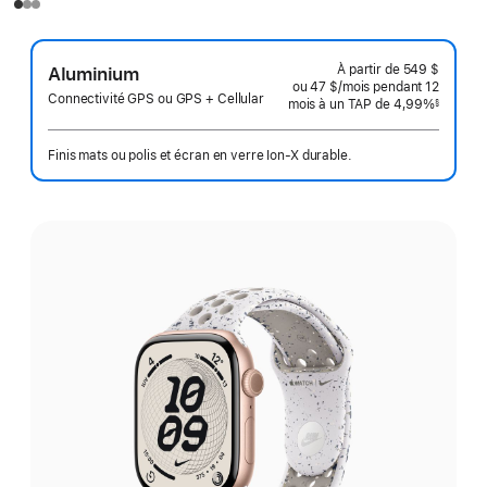
À partir de
549 $
Aluminium
ou 47 $
/mois
par
pendant 12
Connectivité GPS ou GPS + Cellular
mois
mois
à un TAP de 4,99%
mois
§
 Note de bas de page 
Finis mats ou polis et écran en verre Ion-X durable.
Choisissez
un fini: