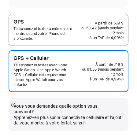
GPS
À partir de
589 $
ou 50,42 $
/mois
par
pendant
Téléphonez et textez à même votre
mois
12
mois
mois
montre quand votre iPhone est
à un TAP de 4,99%
§
à proximité.
 Note de bas de page 
GPS + Cellular
À partir de
719 $
Téléphonez et textez avec votre
ou 61,55 $
/mois
par
pendant
Apple Watch. Une Apple Watch
mois
12
mois
mois
GPS + Cellular est requise pour
à un TAP de 4,99%
§
utiliser Apple Watch pour vos
 Note de bas de page 
enfants
.
±
 Note de bas de page 
Vous vous demandez quelle option vous
En
convient?
montrer
Apprenez-en plus sur la connectivité cellulaire et l’ajout
plus
de votre montre à votre forfait sans fil.