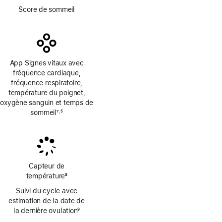
Note
Score de sommeil
de
bas
de
page
App Signes vitaux avec
fréquence cardiaque,
fréquence respiratoire,
température du poignet,
oxygène sanguin et temps de
sommeil
7
5
,
Note
Note
de
de
bas
bas
de
de
page
page
Capteur de
température
8
Note
Suivi du cycle avec
de
estimation de la date de
bas
la dernière ovulation
9
de
Note