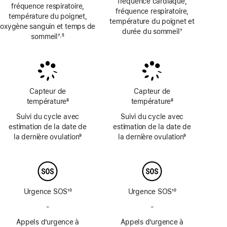
fréquence cardiaque,
fréquence respiratoire,
fréquence respiratoire,
température du poignet,
température du poignet et
oxygène sanguin et temps de
durée du sommeil
7
sommeil
7
5
,
Note
Note
Note
de
de
de
bas
bas
bas
de
de
de
page
page
page
Capteur de
Capteur de
température
8
température
8
Note
Note
Suivi du cycle avec
Suivi du cycle avec
de
de
estimation de la date de
estimation de la date de
bas
bas
la dernière ovulation
9
la dernière ovulation
9
de
de
Note
Note
page
page
de
de
bas
bas
de
de
page
page
Urgence SOS
10
Urgence SOS
10
Note
Note
-
Urgence
-
Urgence
de
de
SOS
SOS
Appels d’urgence à
bas
Appels d’urgence à
bas