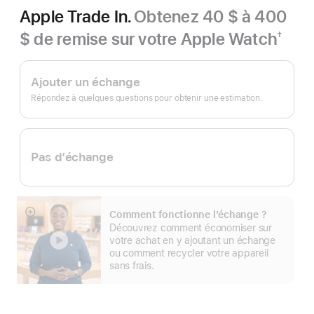
Apple Trade In.
Obtenez 40 $ à 400
$ de remise sur votre Apple Watch
†
Note
Apple Trade In.
de
bas
Ajouter un échange
de
page
Répondez à quelques questions pour obtenir une estimation.
Pas d’échange
Comment fonctionne l’échange ?
En
Découvrez comment économiser sur
montrer
votre achat en y ajoutant un échange
plus
ou comment recycler votre appareil
sans frais.