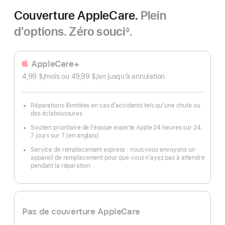
Couverture AppleCare.
Plein
d’options. Zéro souci
.
◊
Note
de
bas
AppleCare+
de
4,99 $
/mois
par
ou 49,99 $
/an
par
jusqu’à annulation
page
mois
an
Réparations illimitées en cas d’accidents tels qu’une chute ou
des éclaboussures
Soutien prioritaire de l’équipe experte Apple 24 heures sur 24,
7 jours sur 7 (en anglais)
Service de remplacement express : nous vous envoyons un
appareil de remplacement pour que vous n’ayez pas à attendre
pendant la réparation
Pas de couverture AppleCare