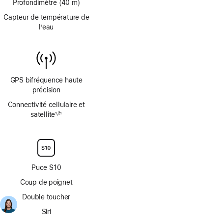
page
Profondimètre (40 m)
Capteur de température de
l’eau
GPS bifréquence haute
précision
Connectivité cellulaire et
satellite
1
21
,
Note
Note
de
de
bas
bas
de
de
page
page
Puce S10
Coup de poignet
Double toucher
Siri