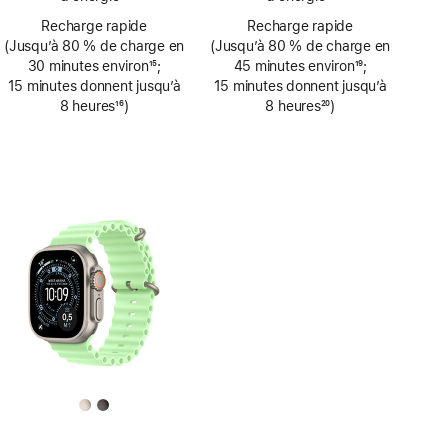
de
de
Note
Note
page
Recharge rapide
page
Recharge rapide
de
de
(Jusqu’à 80 % de charge en
(Jusqu’à 80 % de charge en
bas
bas
30 minutes environ
15
;
45 minutes environ
19
;
de
de
Note
15 minutes donnent jusqu’à
Note
15 minutes donnent jusqu’à
page
page
de
8 heures
16
)
de
8 heures
20
)
bas
Note
bas
Note
de
de
de
de
page
bas
page
bas
de
de
page
page