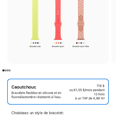
719 $
Caoutchouc
ou 61,55 $
/mois
 par mois
pendant
Bracelets flexibles en silicone et en
12
mois
mois
fluoroélastomère résistants à l’eau.
à un TAP de 4,99 %
§
 Note de bas de page 
Choisissez un style de bracelet: