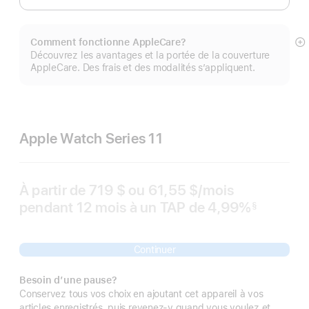
Comment fonctionne AppleCare?
E
Découvrez les avantages et la portée de la couverture
mo
AppleCare. Des frais et des modalités s’appliquent.
pl
Apple Watch Series 11
À partir de
719 $
ou 61,55 $
/mois
par
pendant 12
mois
mois
à un TAP de 4,99%
mois
§
 Note de bas de page 
Continuer
Besoin d’une pause?
Conservez tous vos choix en ajoutant cet appareil à vos
articles enregistrés, puis revenez-y quand vous voulez et