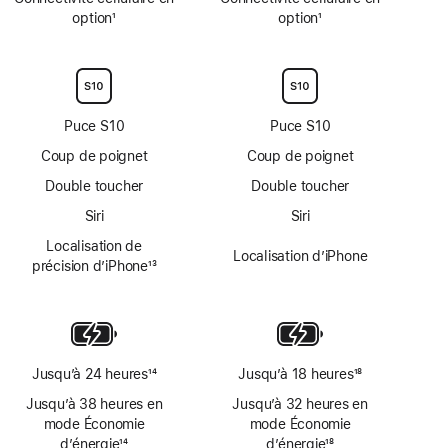
option
1
option
1
Note
Note
de
de
bas
bas
de
de
page
page
Puce S10
Puce S10
Coup de poignet
Coup de poignet
Double toucher
Double toucher
Siri
Siri
Localisation de
Localisation d’iPhone
précision d’iPhone
13
Note
de
bas
de
page
Jusqu’à 24 heures
14
Jusqu’à 18 heures
18
Note
Note
Jusqu’à 38 heures en
Jusqu’à 32 heures en
de
de
mode Économie
mode Économie
bas
bas
d’énergie
14
d’énergie
18