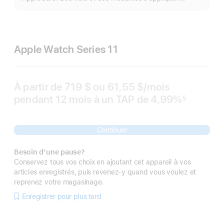
pl
Apple Watch Series 11
À partir de
719 $
ou 61,55 $
/mois
par
pendant 12
mois
mois
à un TAP de 4,99%
mois
§
 Note de bas de page 
Continuer
Besoin d’une pause?
Conservez tous vos choix en ajoutant cet appareil à vos
articles enregistrés, puis revenez-y quand vous voulez et
reprenez votre magasinage.
Enregistrer pour plus tard