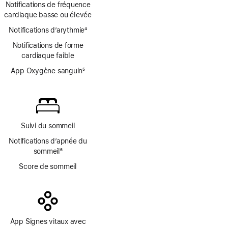
bas
Notifications de fréquence
de
de
cardiaque basse ou élevée
bas
page
Notifications d’arythmie
de
4
Note
page
Notifications de forme
de
cardiaque faible
bas
de
App Oxygène sanguin
5
page
Note
de
bas
de
page
Suivi du sommeil
Notifications d’apnée du
sommeil
6
Note
Score de sommeil
de
bas
de
page
App Signes vitaux avec