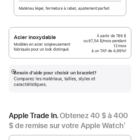
Matériau léger, fermeture à rabat, ajustement parfait
À partir de
789 $
Acier inoxydable
ou 67,54 $
/mois
par
pendant
Modèles en acier soigneusement
mois
12
mois
mois
fabriqués pour un look distingué.
à un TAP de 4,99%
§
 Note de bas de page 
Besoin d’aide pour choisir un bracelet?
En
Comparez les matériaux, tailles, styles et
montrer
caractéristiques.
plus
Apple Trade In.
Obtenez 40 $ à 400
$ de remise sur votre Apple Watch
†
Note
Apple Trade In.
de