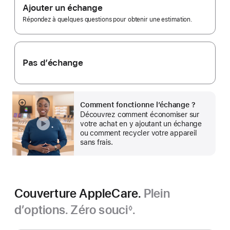
bas
Ajouter un échange
de
page
Répondez à quelques questions pour obtenir une estimation.
Pas d’échange
Comment fonctionne l’échange ?
En
Découvrez comment économiser sur
montrer
votre achat en y ajoutant un échange
plus
ou comment recycler votre appareil
sans frais.
Couverture AppleCare.
Plein
d’options. Zéro souci
.
◊
Note
de