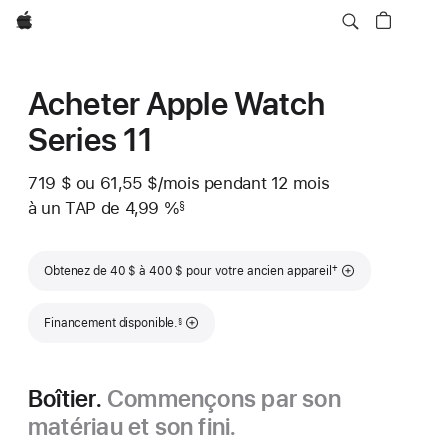
Apple
Acheter Apple Watch
Series 11
719 $
ou 61,55 $
/mois
 par mois
pendant 12
mois
mois
à un TAP de 4,99 %
§
 Note de bas de page 
Note de bas de page
†
Obtenez de 40 $ à 400 $ pour votre ancien appareil
Note de bas de page
Financement disponible.
§
Boîtier.
Commençons par son
matériau et son fini.