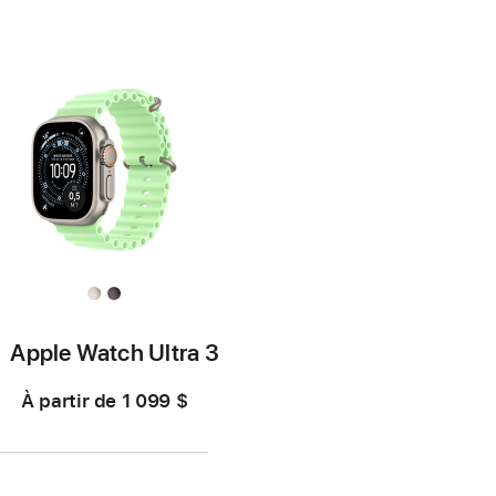
de
de
de
de
page
bas
page
bas
de
de
page
page
Apple Watch Ultra 3
À partir de
1 099 $