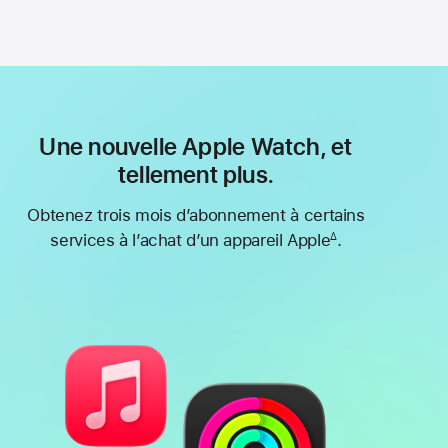
Une nouvelle Apple Watch, et
tellement plus.
Obtenez trois mois d’abonnement à certains
services à l’achat d’un appareil Apple
.
∆
Note
de
bas
de
page