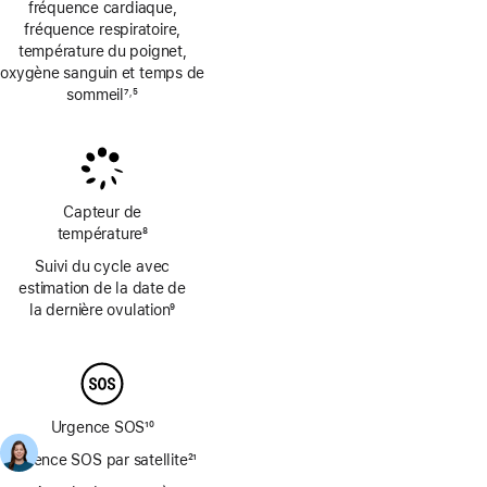
fréquence cardiaque,
fréquence respiratoire,
température du poignet,
oxygène sanguin et temps de
sommeil
7
5
,
Note
Note
de
de
bas
bas
de
de
page
page
Capteur de
température
8
Note
Suivi du cycle avec
de
estimation de la date de
bas
la dernière ovulation
9
de
Note
page
de
bas
de
page
Urgence SOS
10
Note
Urgence SOS par satellite
21
de
Note