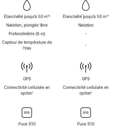
page
page
Étanchéité jusqu’à 50 m
12
Étanchéité jusqu’à 50 m
17
Note
Note
Natation, plongée libre
Natation
de
de
bas
Profondimètre (6 m)
bas
-
Profondimètre
de
de
jusqu’à
Capteur de température de
page
page
-
6
Capteur
l’eau
m
de
non
température
disponible
de
l’eau
non
GPS
GPS
disponible
Connectivité cellulaire en
Connectivité cellulaire en
option
1
option
1
Note
Note
de
de
bas
bas
de
de
page
page
Puce S10
Puce S10