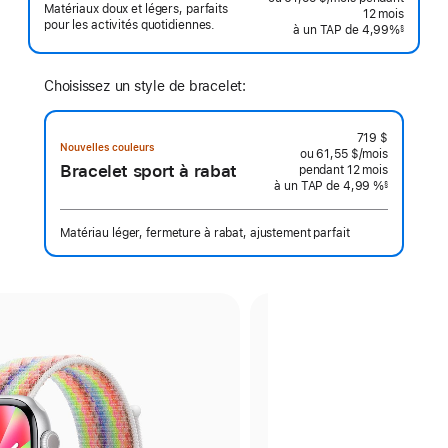
Matériaux doux et légers, parfaits
mois
12
mois
mois
pour les activités quotidiennes.
à un TAP de 4,99%
§
 Note de bas de page 
Choisissez un style de bracelet:
719 $
Nouvelles couleurs
ou 61,55 $
/mois
 par mois
Bracelet sport à rabat
pendant 12
mois
mois
à un TAP de 4,99 %
§
 Note de bas de page 
Matériau léger, fermeture à rabat, ajustement parfait