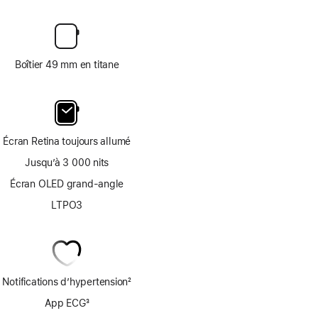
Boîtier 49 mm en titane
Écran Retina toujours allumé
Jusqu’à 3 000 nits
Écran OLED grand-angle
LTPO3
Notifications d’hypertension
2
Note
App ECG
3
de
Note