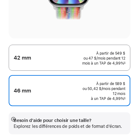
À partir de
549 $
42 mm
ou 47 $
/mois
par
pendant 12
mois
mois
à un TAP de 4,99%
mois
§
 Note de bas de page 
À partir de
589 $
ou 50,42 $
/mois
par
pendant
46 mm
mois
12
mois
mois
à un TAP de 4,99%
§
 Note de bas de page 
Besoin d’aide pour choisir une taille?
En
Explorez les différences de poids et de format d’écran.
montrer
plus