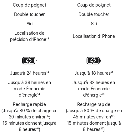
Coup de poignet
Coup de poignet
Double toucher
Double toucher
Siri
Siri
Localisation de
Localisation d’iPhone
précision d’iPhone
13
Note
de
bas
de
page
Jusqu’à 24 heures
14
Jusqu’à 18 heures
18
Note
Note
Jusqu’à 38 heures en
Jusqu’à 32 heures en
de
de
mode Économie
mode Économie
bas
bas
d’énergie
14
d’énergie
18
de
de
Note
Note
page
Recharge rapide
page
Recharge rapide
de
de
(Jusqu’à 80 % de charge en
(Jusqu’à 80 % de charge en
bas
bas
30 minutes environ
15
;
45 minutes environ
19
;
de
de
Note
15 minutes donnent jusqu’à
Note
15 minutes donnent jusqu’à
page
page
de
8 heures
16
)
de
8 heures
20
)
bas
Note
bas
Note