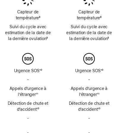
de
de
de
page
page
page
Capteur de
Capteur de
température
8
température
8
Note
Note
Suivi du cycle avec
Suivi du cycle avec
de
de
estimation de la date de
estimation de la date de
bas
bas
la dernière ovulation
9
la dernière ovulation
9
de
de
Note
Note
page
page
de
de
bas
bas
de
de
page
page
Urgence SOS
10
Urgence SOS
10
Note
Note
-
Urgence
-
Urgence
de
de
SOS
SOS
Appels d’urgence à
bas
Appels d’urgence à
bas
par
par
de
l’étranger
11
de
l’étranger
11
satellite
satellite
Note
page
Note
page
Détection de chute et
non
Détection de chute et
non
de
de
d’accident
disponible
10
d’accident
disponible
10
bas
bas
Note
Note
de
-
Sirène
de
-
Sirène
de
de
page
non
page
non
bas
bas
disponible
disponible
de
de