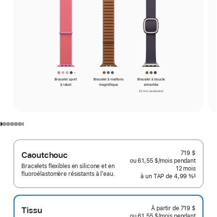
719 $
Caoutchouc
ou 61,55 $
/mois
 par mois
pendant
Bracelets flexibles en silicone et en
12
mois
mois
fluoroélastomère résistants à l’eau.
à un TAP de 4,99 %
§
 Note de bas de page 
À partir de
719 $
Tissu
ou 61,55 $
/mois
par
pendant