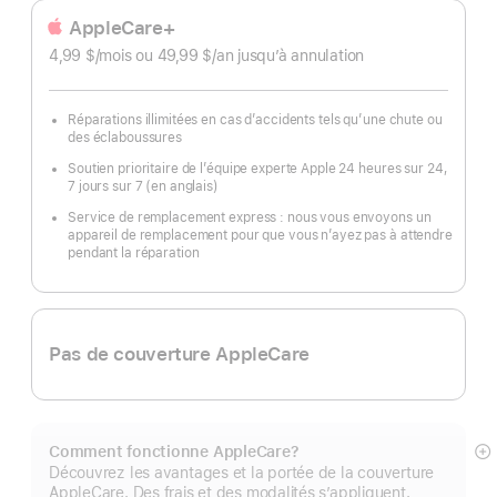
bas
AppleCare+
de
4,99 $
/mois
par
ou 49,99 $
/an
par
jusqu’à annulation
page
mois
an
Réparations illimitées en cas d’accidents tels qu’une chute ou
des éclaboussures
Soutien prioritaire de l’équipe experte Apple 24 heures sur 24,
7 jours sur 7 (en anglais)
Service de remplacement express : nous vous envoyons un
appareil de remplacement pour que vous n’ayez pas à attendre
pendant la réparation
Pas de couverture AppleCare
Comment fonctionne AppleCare?
E
Découvrez les avantages et la portée de la couverture
mo
AppleCare. Des frais et des modalités s’appliquent.