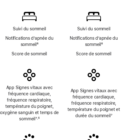
page
Note
page
Oxygène
de
sanguin
bas
non
de
disponible
page
Suivi du sommeil
Suivi du sommeil
Notifications d’apnée du
Notifications d’apnée du
sommeil
6
sommeil
6
Note
Note
Score de sommeil
Score de sommeil
de
de
bas
bas
de
de
page
page
App Signes vitaux avec
App Signes vitaux avec
fréquence cardiaque,
fréquence cardiaque,
fréquence respiratoire,
fréquence respiratoire,
température du poignet,
température du poignet et
oxygène sanguin et temps de
durée du sommeil
7
sommeil
7
5
,
Note
Note
Note
de
de
de
bas
bas
bas