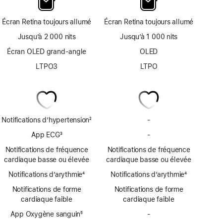
Écran Retina toujours allumé
Écran Retina toujours allumé
Jusqu’à 2 000 nits
Jusqu’à 1 000 nits
Écran OLED grand-angle
OLED
LTPO3
LTPO
Notifications d’hypertension
2
-
Notifications
Note
d’hypertension
App ECG
3
-
App
de
non
Note
ECG
bas
Notifications de fréquence
Notifications de fréquence
disponibles
de
non
de
cardiaque basse ou élevée
cardiaque basse ou élevée
bas
disponible
page
Notifications d’arythmie
de
4
Notifications d’arythmie
4
Note
page
Note
Notifications de forme
Notifications de forme
de
de
cardiaque faible
cardiaque faible
bas
bas
de
App Oxygène sanguin
5
de
-
App