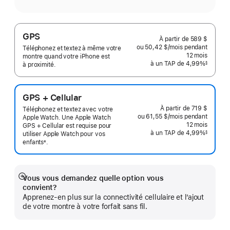
GPS
À partir de
589 $
ou 50,42 $
/mois
par
pendant
Téléphonez et textez à même votre
mois
12
mois
mois
montre quand votre iPhone est
à un TAP de 4,99%
§
à proximité.
 Note de bas de page 
GPS + Cellular
À partir de
719 $
Téléphonez et textez avec votre
ou 61,55 $
/mois
par
pendant
Apple Watch. Une Apple Watch
mois
12
mois
mois
GPS + Cellular est requise pour
à un TAP de 4,99%
§
utiliser Apple Watch pour vos
 Note de bas de page 
enfants
.
±
 Note de bas de page 
Vous vous demandez quelle option vous
En
convient?
montrer
Apprenez-en plus sur la connectivité cellulaire et l’ajout
plus
de votre montre à votre forfait sans fil.