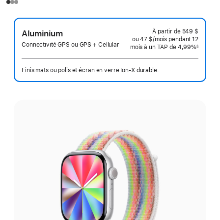
À partir de
549 $
Aluminium
ou 47 $
/mois
par
pendant 12
Connectivité GPS ou GPS + Cellular
mois
mois
à un TAP de 4,99%
mois
§
 Note de bas de page 
Finis mats ou polis et écran en verre Ion-X durable.
Choisissez
un fini: