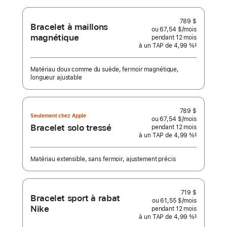
789 $
Bracelet à maillons
ou 67,54 $
/mois
 par mois
magnétique
pendant 12
mois
mois
à un TAP de 4,99 %
§
 Note de bas de page 
Matériau doux comme du suède, fermoir magnétique,
longueur ajustable
789 $
Seulement chez Apple
ou 67,54 $
/mois
 par mois
Bracelet solo tressé
pendant 12
mois
mois
à un TAP de 4,99 %
§
 Note de bas de page 
Matériau extensible, sans fermoir, ajustement précis
719 $
Bracelet sport à rabat
ou 61,55 $
/mois
 par mois
Nike
pendant 12
mois
mois
à un TAP de 4,99 %
§
 Note de bas de page 