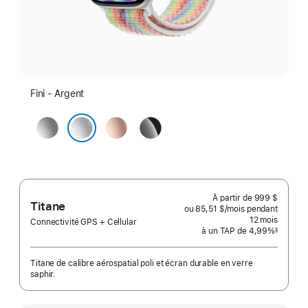
Fini - Argent
Gris
Or
Noir
cosmique
rose
de
Argent
jais
À partir de
999 $
Titane
ou 85,51 $
/mois
par
pendant
mois
12
mois
mois
Connectivité GPS + Cellular
à un TAP de 4,99%
§
 Note de bas de page 
Titane de calibre aérospatial poli et écran durable en verre
saphir.