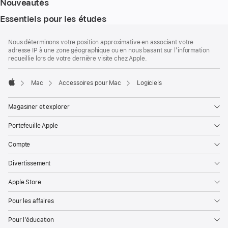
Nouveautés
Essentiels pour les études
Bas
Notes
Nous déterminons votre position approximative en associant votre
de
de
adresse IP à une zone géographique ou en nous basant sur l’information
bas
page
recueillie lors de votre dernière visite chez Apple.
de
page
Mac
Accessoires pour Mac
Logiciels
Apple
Magasiner et explorer
Portefeuille Apple
Compte
Divertissement
Apple Store
Pour les affaires
Pour l’éducation