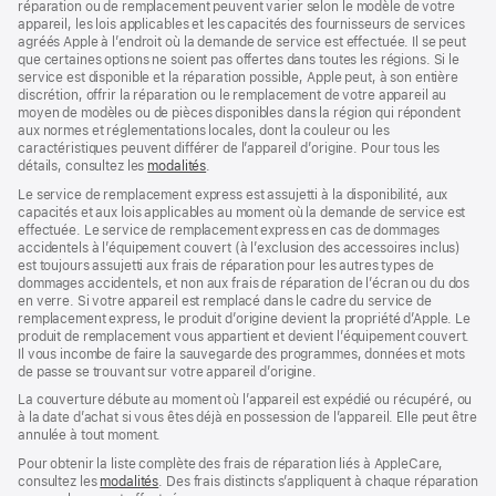
réparation ou de remplacement peuvent varier selon le modèle de votre
appareil, les lois applicables et les capacités des fournisseurs de services
agréés Apple à l’endroit où la demande de service est effectuée. Il se peut
que certaines options ne soient pas offertes dans toutes les régions. Si le
service est disponible et la réparation possible, Apple peut, à son entière
discrétion, offrir la réparation ou le remplacement de votre appareil au
moyen de modèles ou de pièces disponibles dans la région qui répondent
aux normes et réglementations locales, dont la couleur ou les
caractéristiques peuvent différer de l’appareil d’origine. Pour tous les
détails, consultez les
modalités
(s’ouvre
.
dans
Le service de remplacement express est assujetti à la disponibilité, aux
une
capacités et aux lois applicables au moment où la demande de service est
nouvelle
effectuée. Le service de remplacement express en cas de dommages
fenêtre)
accidentels à l’équipement couvert (à l’exclusion des accessoires inclus)
est toujours assujetti aux frais de réparation pour les autres types de
dommages accidentels, et non aux frais de réparation de l’écran ou du dos
en verre. Si votre appareil est remplacé dans le cadre du service de
remplacement express, le produit d’origine devient la propriété d’Apple. Le
produit de remplacement vous appartient et devient l’équipement couvert.
Il vous incombe de faire la sauvegarde des programmes, données et mots
de passe se trouvant sur votre appareil d’origine.
La couverture débute au moment où l’appareil est expédié ou récupéré, ou
à la date d’achat si vous êtes déjà en possession de l’appareil. Elle peut être
annulée à tout moment.
Pour obtenir la liste complète des frais de réparation liés à AppleCare,
consultez les
modalités
(s’ouvre
. Des frais distincts s’appliquent à chaque réparation