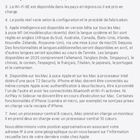
3. Le Wi‑Fi 6E est disponible dans les pays et régions où il est pris en
charge.
4. Le poids réel varie selon la configuration et le procédé de fabrication.
5. Apple Intelligence est disponible en version bêta sur tous les Mac
à puce M1 (et modèles plus récents) dont la langue système et Siri sont
réglés en anglais (Afrique du Sud, Australie, Canada, États-Unis, Irlande,
Nouvelle-Zélande, Royaume-Uni), via une mise à jour de macOS Sequoia.
Des fonctionnalités et langues additionnelles seront disponibles en avril, et
d’autres langues seront ajoutées au cours de l’année. Les langues
disponibles en 2025 comprennent l’allemand, l’anglais (Inde, Singapour), le
chinois, le coréen, l’espagnol, le français, l’italien, le japonais, le portugais
et le vietnamien.
6. Disponible sur les Mac à puce Apple et sur les Mac à processeur Intel
dotés d’une puce T2 Security. iPhone et Mac doivent être connectés au
même compte Apple avec authentification à deux facteurs, être à proximité
l’un de l’autre et avoir les connectivités Bluetooth et Wi-Fi activées. Ni
AirPlay ni Sidecar ne doivent être en cours d’exécution sur Mac. Certaines
fonctionnalités d’iPhone (caméra et micro, par exemple) ne sont pas prises
en charge via la recopie d’iPhone.
7. Avec un processeur central 8 cœurs, iMac prend en charge un moniteur.
Il en prend deux en charge avec un processeur central 10 cœurs.
Nous déterminons votre position approximative en associant votre
adresse IP à une zone géographique ou en nous basant sur l’information
recueillie lors de votre dernière visite chez Apple.