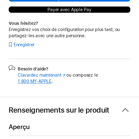
Payer avec Apple Pay
Vous hésitez?
Enregistrez vos choix de configuration pour plus tard, ou
partagez-les avec une autre personne.
Enregistrer
Besoin d’aide?
Clavardez maintenant
(s’ouvre
ou composez le
1 800 MY‑APPLE
.
dans
une
nouvelle
fenêtre)
Renseignements sur le produit
Aperçu