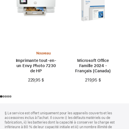
Nouveau
Imprimante tout-en-
Microsoft Office
un Envy Photo 7230
Famille 2024 -
de HP
Français (Canada)
229,95 $
219,95 $
Bas
Notes
§ Le service est offert uniquement pour les appareils couverts et les
de
de
accessoires inclus à l’achat. Il couvre i) les défauts matériels ou de
bas
page
fabrication, ii) les batteries dont la capacité à conserver la charge est
de
inférieure à 80 % de leur capacité initiale et iii) un nombre illimité de