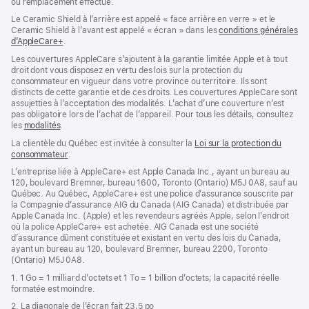
ou remplacement effectué.
dans
une
Le Ceramic Shield à l’arrière est appelé « face arrière en verre » et le
nouvelle
Ceramic Shield à l’avant est appelé « écran » dans les
conditions générales
fenêtre)
d’AppleCare+
(s’ouvre
.
dans
Les couvertures AppleCare s’ajoutent à la garantie limitée Apple et à tout
une
droit dont vous disposez en vertu des lois sur la protection du
nouvelle
consommateur en vigueur dans votre province ou territoire. Ils sont
fenêtre)
distincts de cette garantie et de ces droits. Les couvertures AppleCare sont
assujetties à l’acceptation des modalités. L’achat d’une couverture n’est
pas obligatoire lors de l’achat de l’appareil. Pour tous les détails, consultez
les
modalités
(s’ouvre
.
dans
La clientèle du Québec est invitée à consulter la
Loi sur la protection du
une
consommateur
(s’ouvre
.
nouvelle
dans
fenêtre)
L’entreprise liée à AppleCare+ est Apple Canada Inc., ayant un bureau au
une
120, boulevard Bremner, bureau 1600, Toronto (Ontario) M5J 0A8, sauf au
nouvelle
Québec. Au Québec, AppleCare+ est une police d’assurance souscrite par
fenêtre)
la Compagnie d’assurance AIG du Canada (AIG Canada) et distribuée par
Apple Canada Inc. (Apple) et les revendeurs agréés Apple, selon l’endroit
où la police AppleCare+ est achetée. AIG Canada est une société
d’assurance dûment constituée et existant en vertu des lois du Canada,
ayant un bureau au 120, boulevard Bremner, bureau 2200, Toronto
(Ontario) M5J 0A8.
1. 1 Go = 1 milliard d’octets et 1 To = 1 billion d’octets; la capacité réelle
formatée est moindre.
2. La diagonale de l’écran fait 23,5 po