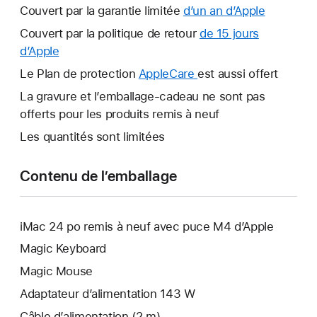
Couvert par la garantie limitée
d’un an d’Apple
Ce
lien
Couvert par la politique de retour
de 15 jours
s’ouvrira
d’Apple
Ce
dans
lien
Le Plan de protection
AppleCare
Ce
est aussi offert
une
s’ouvrira
lien
La gravure et l’emballage-cadeau ne sont pas
nouvelle
dans
s’ouvrira
offerts pour les produits remis à neuf
fenêtre.
une
dans
Les quantités sont limitées
nouvelle
une
fenêtre.
nouvelle
Contenu de l’emballage
fenêtre.
iMac 24 po remis à neuf avec puce M4 d’Apple
Magic Keyboard
Magic Mouse
Adaptateur d’alimentation 143 W
Câble d’alimentation (2 m)