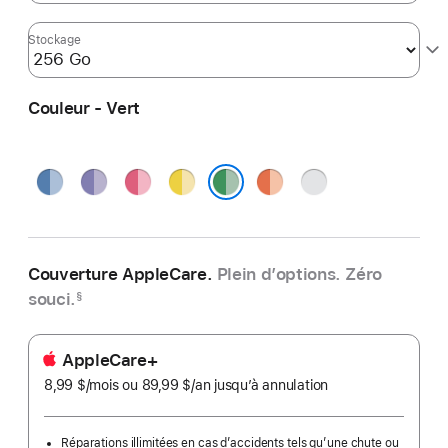
Stockage
Couleur - Vert
Bleu
Violet
Rose
Jaune
Orange
Argent
Vert
Couverture AppleCare.
Plein d’options. Zéro
souci.
§
AppleCare+
8,99 $
/mois
par
ou 89,99 $
/an
par
jusqu’à annulation
mois
an
Réparations illimitées en cas d’accidents tels qu’une chute ou