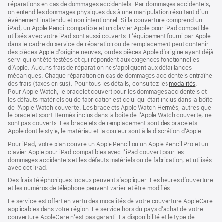
page
réparations en cas de dommages accidentels. Par dommages accidentels,
on entend les dommages physiques dus à une manipulation résultant d’un
événement inattendu et non intentionnel. Si la couverture comprend un
iPad, un Apple Pencil compatible et un clavier Apple pour iPad compatible
utilisés avec votre iPad sont aussi couverts. L’équipement fourni par Apple
dans le cadre du service de réparation ou de remplacement peut contenir
des pièces Apple d’origine neuves, ou des pièces Apple d’origine ayant déjà
servi qui ont été testées et qui répondent aux exigences fonctionnelles
d’Apple. Aucuns frais de réparation ne s’appliquent aux défaillances
mécaniques. Chaque réparation en cas de dommages accidentels entraîne
des frais (taxes en sus). Pour tous les détails, consultez les
modalités
(s’ouvre
.
Pour Apple Watch, le bracelet couvert pour les dommages accidentels et
dans
les défauts matériels ou de fabrication est celui qui était inclus dans la boîte
une
de l’Apple Watch couverte. Les bracelets Apple Watch Hermès, autres que
nouvelle
le bracelet sport Hermès inclus dans la boîte de l’Apple Watch couverte, ne
fenêtre)
sont pas couverts. Les bracelets de remplacement sont des bracelets
Apple dont le style, le matériau et la couleur sont à la discrétion d’Apple.
Pour iPad, votre plan couvre un Apple Pencil ou un Apple Pencil Pro et un
clavier Apple pour iPad compatibles avec l’iPad couvert pour les
dommages accidentels et les défauts matériels ou de fabrication, et utilisés
avec cet iPad.
Des frais téléphoniques locaux peuvent s’appliquer. Les heures d’ouverture
et les numéros de téléphone peuvent varier et être modifiés.
Le service est offert en vertu des modalités de votre couverture AppleCare
applicables dans votre région. Le service hors du pays d’achat de votre
couverture AppleCare n’est pas garanti. La disponibilité et le type de