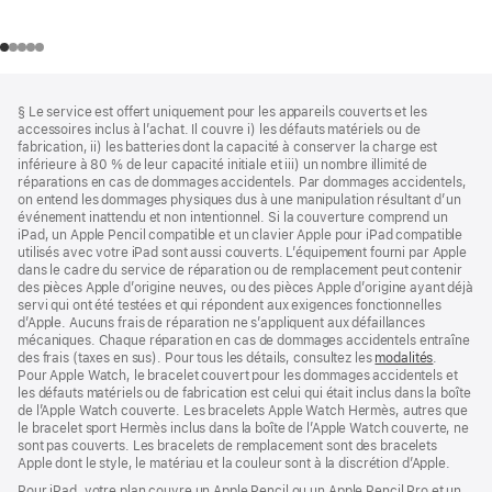
Bas
Notes
§ Le service est offert uniquement pour les appareils couverts et les
de
de
accessoires inclus à l’achat. Il couvre i) les défauts matériels ou de
bas
page
fabrication, ii) les batteries dont la capacité à conserver la charge est
de
inférieure à 80 % de leur capacité initiale et iii) un nombre illimité de
page
réparations en cas de dommages accidentels. Par dommages accidentels,
on entend les dommages physiques dus à une manipulation résultant d’un
événement inattendu et non intentionnel. Si la couverture comprend un
iPad, un Apple Pencil compatible et un clavier Apple pour iPad compatible
utilisés avec votre iPad sont aussi couverts. L’équipement fourni par Apple
dans le cadre du service de réparation ou de remplacement peut contenir
des pièces Apple d’origine neuves, ou des pièces Apple d’origine ayant déjà
servi qui ont été testées et qui répondent aux exigences fonctionnelles
d’Apple. Aucuns frais de réparation ne s’appliquent aux défaillances
mécaniques. Chaque réparation en cas de dommages accidentels entraîne
des frais (taxes en sus). Pour tous les détails, consultez les
modalités
(s’ouvre
.
Pour Apple Watch, le bracelet couvert pour les dommages accidentels et
dans
les défauts matériels ou de fabrication est celui qui était inclus dans la boîte
une
de l’Apple Watch couverte. Les bracelets Apple Watch Hermès, autres que
nouvelle
le bracelet sport Hermès inclus dans la boîte de l’Apple Watch couverte, ne
fenêtre)
sont pas couverts. Les bracelets de remplacement sont des bracelets
Apple dont le style, le matériau et la couleur sont à la discrétion d’Apple.
Pour iPad, votre plan couvre un Apple Pencil ou un Apple Pencil Pro et un