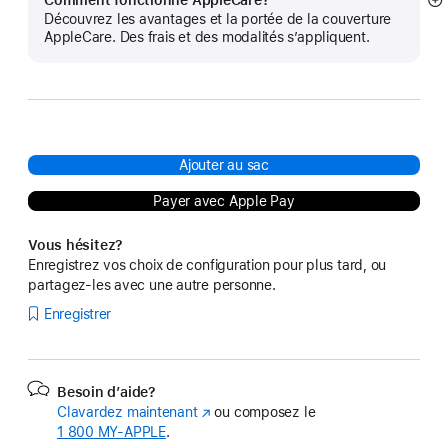
Comment fonctionne AppleCare?
E
Découvrez les avantages et la portée de la couverture
mo
AppleCare. Des frais et des modalités s’appliquent.
pl
Ajouter au sac
Payer avec Apple Pay
Vous hésitez?
Enregistrez vos choix de configuration pour plus tard, ou
partagez-les avec une autre personne.
Enregistrer
Besoin d’aide?
Clavardez maintenant
(s’ouvre
ou composez le
1 800 MY‑APPLE
.
dans