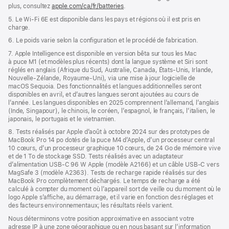
plus, consultez
apple.com/ca/fr/batteries
.
5. Le Wi‑Fi 6E est disponible dans les pays et régions où il est pris en
charge.
6. Le poids varie selon la configuration et le procédé de fabrication.
7. Apple Intelligence est disponible en version bêta sur tous les Mac
à puce M1 (et modèles plus récents) dont la langue système et Siri sont
réglés en anglais (Afrique du Sud, Australie, Canada, États-Unis, Irlande,
Nouvelle-Zélande, Royaume-Uni), via une mise à jour logicielle de
macOS Sequoia. Des fonctionnalités et langues additionnelles seront
disponibles en avril, et d’autres langues seront ajoutées au cours de
l’année. Les langues disponibles en 2025 comprennent l’allemand, l’anglais
(Inde, Singapour), le chinois, le coréen, l’espagnol, le français, l’italien, le
japonais, le portugais et le vietnamien.
8. Tests réalisés par Apple d’août à octobre 2024 sur des prototypes de
MacBook Pro 14 po dotés de la puce M4 d’Apple, d’un processeur central
10 cœurs, d’un processeur graphique 10 cœurs, de 24 Go de mémoire vive
et de 1 To de stockage SSD. Tests réalisés avec un adaptateur
d’alimentation USB-C 96 W Apple (modèle A2166) et un câble USB-C vers
MagSafe 3 (modèle A2363). Tests de recharge rapide réalisés sur des
MacBook Pro complètement déchargés. Le temps de recharge a été
calculé à compter du moment où l’appareil sort de veille ou du moment où le
logo Apple s’affiche, au démarrage, et il varie en fonction des réglages et
des facteurs environnementaux; les résultats réels varient.
Nous déterminons votre position approximative en associant votre
adresse IP à une zone géographique ou en nous basant sur l’information