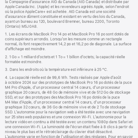
la Compagnie d’assurance AIG du Canada (AIG Canada) et distribuée par
Apple Canada Inc. (Apple) et les revendeurs agréés Apple, selon l’endroit
où la police AppleCare+ est achetée. AIG Canada est une société
d’assurance dûment constituée et existant en vertu des lois du Canada,
ayant un bureau au 120, boulevard Bremner, bureau 2200, Toronto
(Ontario) M5J 0A8.
1. Les écrans de MacBook Pro 14 po et MacBook Pro 16 po sont dotés de
coins supérieurs arrondis. Lorsqu’on les mesure comme un rectangle
normal, ils font respectivement 14,2 po et 16,2 po de diagonale. La surface
d’affichage est moindre.
2. 1 Go = 1 milliard d’octets et 1 To = 1 billion d’octets; la capacité réelle
formatée est moindre.
3. Dans les endroits où la température est inférieure à 25 °C.
4. La capacité réelle est de 99,6 Wh. Tests réalisés par Apple d’août
à octobre 2024 sur des prototypes de MacBook Pro 16 po dotés de la puce
M4 Pro d’Apple, d’un processeur central 14 cœurs, d’un processeur
graphique 20 cœurs, de 48 Go de mémoire vive et de 512 Go de stockage
SSD, et sur des prototypes des MacBook Pro 16 po dotés de la puce
M4 Max d’Apple, d’un processeur central 14 cœurs, d’un processeur
graphique 32 cœurs, de 36 Go de mémoire vive et de 2 To de stockage
SSD. L’autonomie pour la navigation web a été testée avec une navigation
sur 25 sites web populaires et une connexion Wi-Fi. L’autonomie pour la
lecture vidéo en continu a été testée avec un contenu 1080p dans Safari et
une connexion Wi-Fi. La luminosité de l’écran était fixée à 8 clics à partir du
niveau le plus bas et le rétroéclairage du clavier était désactivé.
L’autonomie varie en fonction de l’utilisation et des réglages. Pour en savoir