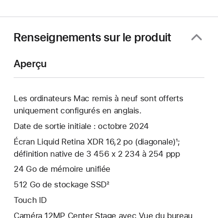
une
nouvelle
fenêtre)
Renseignements sur le produit
Aperçu
Les ordinateurs Mac remis à neuf sont offerts
uniquement configurés en anglais.
Date de sortie initiale : octobre 2024
Écran Liquid Retina XDR 16,2 po (diagonale)¹;
définition native de 3 456 x 2 234 à 254 ppp
24 Go de mémoire unifiée
512 Go de stockage SSD²
Touch ID
Caméra 12MP Center Stage avec Vue du bureau