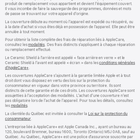
produit de remplacement vous appartient et devient l’équipement couvert.
Il vous incombe de faire la sauvegarde des programmes, données et mots
de passe se trouvant sur votre appareil d’origine.
La couverture débute au moment où l’appareil est expédié ou récupéré, ou
à la date d’achat si vous êtes déjà en possession de l’appareil. Elle peut être
annulée à tout moment.
Pour obtenir la liste complète des frais de réparation liés à AppleCare,
consultez les
modalités
(s’ouvre
. Des frais distincts s’appliquent à chaque réparation
ou remplacement effectué.
dans
une
Le Ceramic Shield à l’arrière est appelé « face arrière en verre » et le
nouvelle
Ceramic Shield à l’avant est appelé « écran » dans les
conditions générales
fenêtre)
d’AppleCare+
(s’ouvre
.
dans
Les couvertures AppleCare s’ajoutent à la garantie limitée Apple et à tout
une
droit dont vous disposez en vertu des lois sur la protection du
nouvelle
consommateur en vigueur dans votre province ou territoire. Ils sont
fenêtre)
distincts de cette garantie et de ces droits. Les couvertures AppleCare sont
assujetties à l’acceptation des modalités. L’achat d’une couverture n’est
pas obligatoire lors de l’achat de l’appareil. Pour tous les détails, consultez
les
modalités
(s’ouvre
.
dans
La clientèle du Québec est invitée à consulter la
Loi sur la protection du
une
consommateur
(s’ouvre
.
nouvelle
dans
fenêtre)
L’entreprise liée à AppleCare+ est Apple Canada Inc., ayant un bureau au
une
120, boulevard Bremner, bureau 1600, Toronto (Ontario) M5J 0A8, sauf au
nouvelle
Québec. Au Québec, AppleCare+ est une police d’assurance souscrite par
fenêtre)