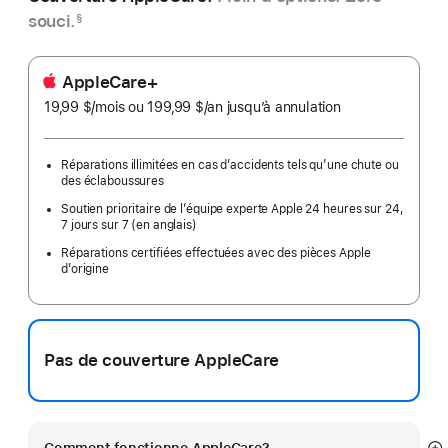
souci.
§
AppleCare+
19,99 $
/mois
par
ou 199,99 $
/an
par
jusqu’à annulation
mois
an
Réparations illimitées en cas d’accidents tels qu’une chute ou
des éclaboussures
Soutien prioritaire de l’équipe experte Apple 24 heures sur 24,
7 jours sur 7 (en anglais)
Réparations certifiées effectuées avec des pièces Apple
d’origine
Pas de couverture AppleCare