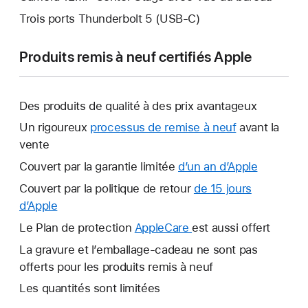
Trois ports Thunderbolt 5 (USB-C)
Produits remis à neuf certifiés Apple
Des produits de qualité à des prix avantageux
Un rigoureux
processus de remise à neuf
avant la
vente
Couvert par la garantie limitée
d’un an d’Apple
Ce
lien
Couvert par la politique de retour
de 15 jours
s’ouvrira
d’Apple
Ce
dans
lien
Le Plan de protection
AppleCare
Ce
est aussi offert
une
s’ouvrira
lien
La gravure et l’emballage-cadeau ne sont pas
nouvelle
dans
s’ouvrira
offerts pour les produits remis à neuf
fenêtre.
une
dans
Les quantités sont limitées
nouvelle
une