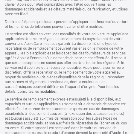
clavier Apple pour iPad compatibles avec l’iPad couvert pour les
dommages accidentels et les défauts matériels ou de fabrication, et utilisés
avec cet iPad.
Des frais téléphoniques locaux peuvent s’appliquer. Les heures d’ouverture
et les numéros de téléphone peuvent varier et être modifiés.
Le service est offert en vertu des modalités de votre couverture AppleCare
applicables dans votre région. Le service hors du pays d’achat de votre
couverture AppleCare n’est pas garanti. La disponibilité et le type de
réparation ou de remplacement peuvent varier selon le modèle de votre
appareil, les lois applicables et les capacités des fournisseurs de services
agréés Apple à l’endroit où la demande de service est effectuée. Il se peut
que certaines options ne soient pas offertes dans toutes les régions. Si le
service est disponible et la réparation possible, Apple peut, à son entière
discrétion, offrir la réparation ou le remplacement de votre appareil au
moyen de modèles ou de pièces disponibles dans la région qui répondent
aux normes et réglementations locales, dont la couleur ou les
caractéristiques peuvent différer de l’appareil d’origine. Pour tous les
détails, consultez les
modalités
(s’ouvre
.
dans
Le service de remplacement express est assujetti à la disponibilité, aux
une
capacités et aux lois applicables au moment où la demande de service est
nouvelle
effectuée. Le service de remplacement express en cas de dommages
fenêtre)
accidentels à l’équipement couvert (à l’exclusion des accessoires inclus)
est toujours assujetti aux frais de réparation pour les autres types de
dommages accidentels, et non aux frais de réparation de l’écran ou du dos
en verre. Si votre appareil est remplacé dans le cadre du service de
remplacement express, le produit d’origine devient la propriété d’Apple. Le