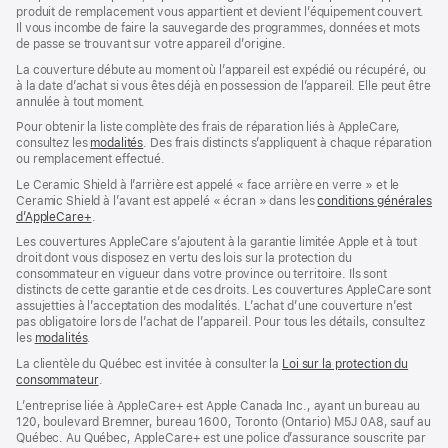
produit de remplacement vous appartient et devient l’équipement couvert.
Il vous incombe de faire la sauvegarde des programmes, données et mots
de passe se trouvant sur votre appareil d’origine.
La couverture débute au moment où l’appareil est expédié ou récupéré, ou
à la date d’achat si vous êtes déjà en possession de l’appareil. Elle peut être
annulée à tout moment.
Pour obtenir la liste complète des frais de réparation liés à AppleCare,
consultez les
modalités
(s’ouvre
. Des frais distincts s’appliquent à chaque réparation
ou remplacement effectué.
dans
une
Le Ceramic Shield à l’arrière est appelé « face arrière en verre » et le
nouvelle
Ceramic Shield à l’avant est appelé « écran » dans les
conditions générales
fenêtre)
d’AppleCare+
(s’ouvre
.
dans
Les couvertures AppleCare s’ajoutent à la garantie limitée Apple et à tout
une
droit dont vous disposez en vertu des lois sur la protection du
nouvelle
consommateur en vigueur dans votre province ou territoire. Ils sont
fenêtre)
distincts de cette garantie et de ces droits. Les couvertures AppleCare sont
assujetties à l’acceptation des modalités. L’achat d’une couverture n’est
pas obligatoire lors de l’achat de l’appareil. Pour tous les détails, consultez
les
modalités
(s’ouvre
.
dans
La clientèle du Québec est invitée à consulter la
Loi sur la protection du
une
consommateur
(s’ouvre
.
nouvelle
dans
fenêtre)
L’entreprise liée à AppleCare+ est Apple Canada Inc., ayant un bureau au
une
120, boulevard Bremner, bureau 1600, Toronto (Ontario) M5J 0A8, sauf au
nouvelle
Québec. Au Québec, AppleCare+ est une police d’assurance souscrite par
fenêtre)