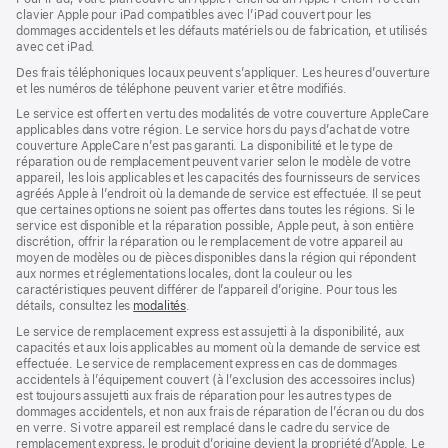
clavier Apple pour iPad compatibles avec l’iPad couvert pour les
dommages accidentels et les défauts matériels ou de fabrication, et utilisés
avec cet iPad.
Des frais téléphoniques locaux peuvent s’appliquer. Les heures d’ouverture
et les numéros de téléphone peuvent varier et être modifiés.
Le service est offert en vertu des modalités de votre couverture AppleCare
applicables dans votre région. Le service hors du pays d’achat de votre
couverture AppleCare n’est pas garanti. La disponibilité et le type de
réparation ou de remplacement peuvent varier selon le modèle de votre
appareil, les lois applicables et les capacités des fournisseurs de services
agréés Apple à l’endroit où la demande de service est effectuée. Il se peut
que certaines options ne soient pas offertes dans toutes les régions. Si le
service est disponible et la réparation possible, Apple peut, à son entière
discrétion, offrir la réparation ou le remplacement de votre appareil au
moyen de modèles ou de pièces disponibles dans la région qui répondent
aux normes et réglementations locales, dont la couleur ou les
caractéristiques peuvent différer de l’appareil d’origine. Pour tous les
détails, consultez les
modalités
(s’ouvre
.
dans
Le service de remplacement express est assujetti à la disponibilité, aux
une
capacités et aux lois applicables au moment où la demande de service est
nouvelle
effectuée. Le service de remplacement express en cas de dommages
fenêtre)
accidentels à l’équipement couvert (à l’exclusion des accessoires inclus)
est toujours assujetti aux frais de réparation pour les autres types de
dommages accidentels, et non aux frais de réparation de l’écran ou du dos
en verre. Si votre appareil est remplacé dans le cadre du service de
remplacement express, le produit d’origine devient la propriété d’Apple. Le