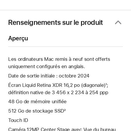
une
nouvelle
fenêtre)
Renseignements sur le produit
Aperçu
Les ordinateurs Mac remis à neuf sont offerts
uniquement configurés en anglais.
Date de sortie initiale : octobre 2024
Écran Liquid Retina XDR 16,2 po (diagonale)¹;
définition native de 3 456 x 2 234 à 254 ppp
48 Go de mémoire unifiée
512 Go de stockage SSD²
Touch ID
Caméra 12MP Center Stage avec Vue du bureau