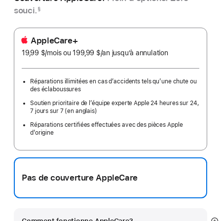
souci.
§
AppleCare+
19,99 $
/mois
par
ou 199,99 $
/an
par
jusqu’à annulation
mois
an
Réparations illimitées en cas d’accidents tels qu’une chute ou
des éclaboussures
Soutien prioritaire de l’équipe experte Apple 24 heures sur 24,
7 jours sur 7 (en anglais)
Réparations certifiées effectuées avec des pièces Apple
d’origine
Pas de couverture AppleCare