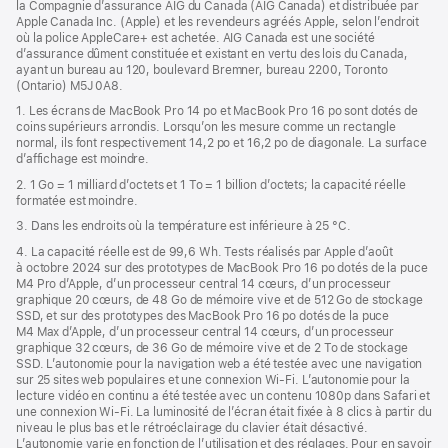
la Compagnie d’assurance AIG du Canada (AIG Canada) et distribuée par
Apple Canada Inc. (Apple) et les revendeurs agréés Apple, selon l’endroit
où la police AppleCare+ est achetée. AIG Canada est une société
d’assurance dûment constituée et existant en vertu des lois du Canada,
ayant un bureau au 120, boulevard Bremner, bureau 2200, Toronto
(Ontario) M5J 0A8.
1. Les écrans de MacBook Pro 14 po et MacBook Pro 16 po sont dotés de
coins supérieurs arrondis. Lorsqu’on les mesure comme un rectangle
normal, ils font respectivement 14,2 po et 16,2 po de diagonale. La surface
d’affichage est moindre.
2. 1 Go = 1 milliard d’octets et 1 To = 1 billion d’octets; la capacité réelle
formatée est moindre.
3. Dans les endroits où la température est inférieure à 25 °C.
4. La capacité réelle est de 99,6 Wh. Tests réalisés par Apple d’août
à octobre 2024 sur des prototypes de MacBook Pro 16 po dotés de la puce
M4 Pro d’Apple, d’un processeur central 14 cœurs, d’un processeur
graphique 20 cœurs, de 48 Go de mémoire vive et de 512 Go de stockage
SSD, et sur des prototypes des MacBook Pro 16 po dotés de la puce
M4 Max d’Apple, d’un processeur central 14 cœurs, d’un processeur
graphique 32 cœurs, de 36 Go de mémoire vive et de 2 To de stockage
SSD. L’autonomie pour la navigation web a été testée avec une navigation
sur 25 sites web populaires et une connexion Wi-Fi. L’autonomie pour la
lecture vidéo en continu a été testée avec un contenu 1080p dans Safari et
une connexion Wi-Fi. La luminosité de l’écran était fixée à 8 clics à partir du
niveau le plus bas et le rétroéclairage du clavier était désactivé.
L’autonomie varie en fonction de l’utilisation et des réglages. Pour en savoir