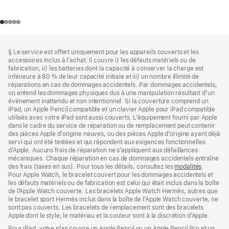
Bas
Notes
§ Le service est offert uniquement pour les appareils couverts et les
de
de
accessoires inclus à l’achat. Il couvre i) les défauts matériels ou de
bas
page
fabrication, ii) les batteries dont la capacité à conserver la charge est
de
inférieure à 80 % de leur capacité initiale et iii) un nombre illimité de
page
réparations en cas de dommages accidentels. Par dommages accidentels,
on entend les dommages physiques dus à une manipulation résultant d’un
événement inattendu et non intentionnel. Si la couverture comprend un
iPad, un Apple Pencil compatible et un clavier Apple pour iPad compatible
utilisés avec votre iPad sont aussi couverts. L’équipement fourni par Apple
dans le cadre du service de réparation ou de remplacement peut contenir
des pièces Apple d’origine neuves, ou des pièces Apple d’origine ayant déjà
servi qui ont été testées et qui répondent aux exigences fonctionnelles
d’Apple. Aucuns frais de réparation ne s’appliquent aux défaillances
mécaniques. Chaque réparation en cas de dommages accidentels entraîne
des frais (taxes en sus). Pour tous les détails, consultez les
modalités
(s’ouvre
.
Pour Apple Watch, le bracelet couvert pour les dommages accidentels et
dans
les défauts matériels ou de fabrication est celui qui était inclus dans la boîte
une
de l’Apple Watch couverte. Les bracelets Apple Watch Hermès, autres que
nouvelle
le bracelet sport Hermès inclus dans la boîte de l’Apple Watch couverte, ne
fenêtre)
sont pas couverts. Les bracelets de remplacement sont des bracelets
Apple dont le style, le matériau et la couleur sont à la discrétion d’Apple.
Pour iPad, votre plan couvre un Apple Pencil ou un Apple Pencil Pro et un