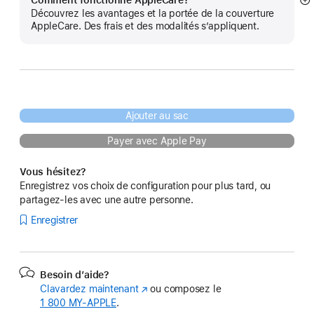
Comment fonctionne AppleCare?
E
Découvrez les avantages et la portée de la couverture
mo
AppleCare. Des frais et des modalités s’appliquent.
pl
Ajouter au sac
Payer avec Apple Pay
Vous hésitez?
Enregistrez vos choix de configuration pour plus tard, ou
partagez-les avec une autre personne.
Enregistrer
Besoin d’aide?
Clavardez maintenant
(s’ouvre
ou composez le
1 800 MY‑APPLE
.
dans