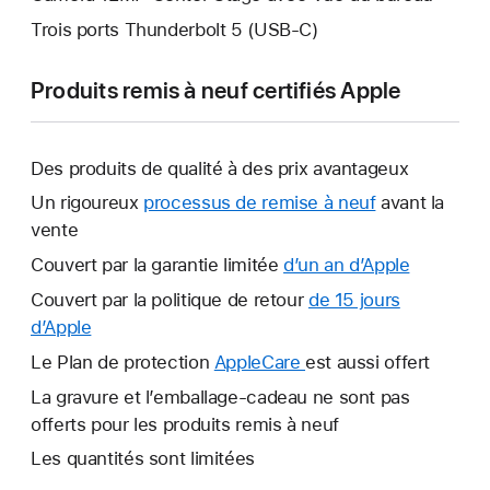
Trois ports Thunderbolt 5 (USB-C)
Produits remis à neuf certifiés Apple
Des produits de qualité à des prix avantageux
Un rigoureux
processus de remise à neuf
avant la
vente
Couvert par la garantie limitée
d’un an d’Apple
Ce
lien
Couvert par la politique de retour
de 15 jours
s’ouvrira
d’Apple
Ce
dans
lien
Le Plan de protection
AppleCare
Ce
est aussi offert
une
s’ouvrira
lien
La gravure et l’emballage-cadeau ne sont pas
nouvelle
dans
s’ouvrira
offerts pour les produits remis à neuf
fenêtre.
une
dans
Les quantités sont limitées
nouvelle
une