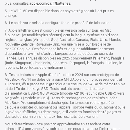
plus, consultez
apple.com/ca/fr/batteries
.
5. Le Wi‑Fi 6E est disponible dans les pays et régions où il est pris en
charge.
6. Le poids varie selon la configuration et le procédé de fabrication.
7. Apple Intelligence est disponible en version bêta sur tous les Mac
à puce M1 (et modèles plus récents) dont la langue système et Siri sont
réglés en anglais (Afrique du Sud, Australie, Canada, États-Unis, Irlande,
Nouvelle-Zélande, Royaume-Uni), via une mise à jour logicielle de
macOS Sequoia. Des fonctionnalités et langues additionnelles seront
disponibles en avril, et d’autres langues seront ajoutées au cours de
l’année. Les langues disponibles en 2025 comprennent l’allemand, l’anglais
(Inde, Singapour), le chinois, le coréen, l’espagnol, le français, l’italien, le
japonais, le portugais et le vietnamien.
8. Tests réalisés par Apple d’août à octobre 2024 sur des prototypes de
MacBook Pro 14 po dotés de la puce M4 d’Apple, d’un processeur central
10 cœurs, d’un processeur graphique 10 cœurs, de 24 Go de mémoire vive
et de 1 To de stockage SSD. Tests réalisés avec un adaptateur
d’alimentation USB-C 96 W Apple (modèle A2166) et un câble USB-C vers
MagSafe 3 (modèle A2363). Tests de recharge rapide réalisés sur des
MacBook Pro complètement déchargés. Le temps de recharge a été
calculé à compter du moment où l’appareil sort de veille ou du moment où le
logo Apple s’affiche, au démarrage, et il varie en fonction des réglages et
des facteurs environnementaux; les résultats réels varient.
Nous déterminons votre position approximative en associant votre
adresse IP à une zone géographique ou en nous basant sur l’information