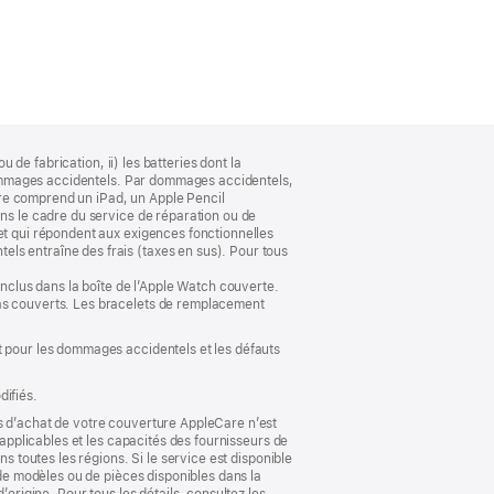
 de fabrication, ii) les batteries dont la
e dommages accidentels. Par dommages accidentels,
re comprend un iPad, un Apple Pencil
ans le cadre du service de réparation ou de
et qui répondent aux exigences fonctionnelles
ls entraîne des frais (taxes en sus). Pour tous
inclus dans la boîte de l’Apple Watch couverte.
pas couverts. Les bracelets de remplacement
t pour les dommages accidentels et les défauts
difiés.
ys d’achat de votre couverture AppleCare n’est
 applicables et les capacités des fournisseurs de
s toutes les régions. Si le service est disponible
 de modèles ou de pièces disponibles dans la