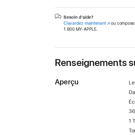
Besoin d’aide?
Clavardez maintenant
(s’ouvre
ou composez
1 800 MY‑APPLE.
dans
une
nouvelle
fenêtre)
Renseignements su
Aperçu
Le
Da
Éc
36
1 
To