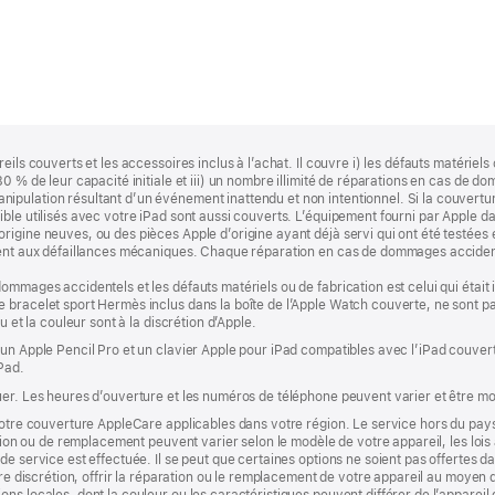
ls couverts et les accessoires inclus à l’achat. Il couvre i) les défauts matériels ou
80 % de leur capacité initiale et iii) un nombre illimité de réparations en cas d
ipulation résultant d’un événement inattendu et non intentionnel. Si la couvertu
ble utilisés avec votre iPad sont aussi couverts. L’équipement fourni par Apple d
igine neuves, ou des pièces Apple d’origine ayant déjà servi qui ont été testées 
uent aux défaillances mécaniques. Chaque réparation en cas de dommages accidente
ommages accidentels et les défauts matériels ou de fabrication est celui qui était 
 bracelet sport Hermès inclus dans la boîte de l’Apple Watch couverte, ne sont 
u et la couleur sont à la discrétion d’Apple.
 un Apple Pencil Pro et un clavier Apple pour iPad compatibles avec l’iPad couver
iPad.
er. Les heures d’ouverture et les numéros de téléphone peuvent varier et être mo
 votre couverture AppleCare applicables dans votre région. Le service hors du pa
ation ou de remplacement peuvent varier selon le modèle de votre appareil, les lois
e service est effectuée. Il se peut que certaines options ne soient pas offertes dan
ière discrétion, offrir la réparation ou le remplacement de votre appareil au moyen