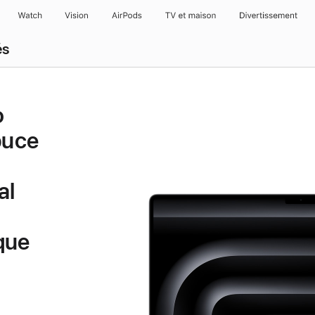
Watch
Vision
AirPods
TV et maison
Divertissement
és
o
puce
al
que