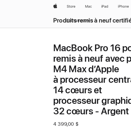
Apple
Store
Mac
iPad
iPhone
Produits remis à neuf certifi
Tout parcourir
MacBook Pro 16 p
remis à neuf avec 
M4 Max d’Apple
à processeur centr
14 cœurs et
processeur graphi
32 cœurs - Argent
4 399,00 $