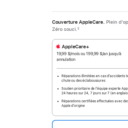
Couverture AppleCare.
Plein d’o
Zéro souci.
§
AppleCare+
19,99 $
/mois
par
ou 199,99 $
/an
par
jusqu’à
annulation
mois
an
Réparations illimitées en cas d’accidents t
chute ou des éclaboussures
Soutien prioritaire de l’équipe experte App
24 heures sur 24, 7 jours sur 7 (en anglais
Réparations certifiées effectuées avec de
Apple d’origine