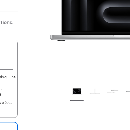
ptions.
els qu’une
le
)
s pièces