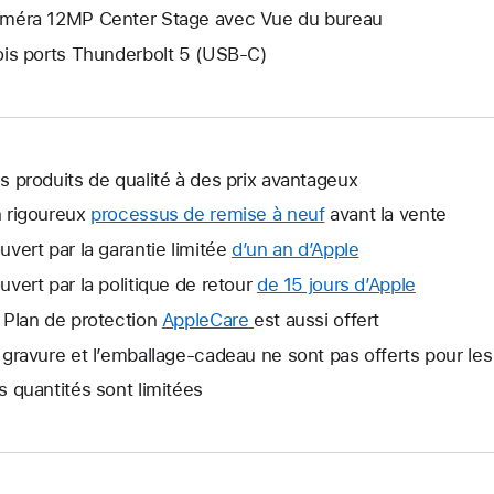
méra 12MP Center Stage avec Vue du bureau
ois ports Thunderbolt 5 (USB-C)
s produits de qualité à des prix avantageux
 rigoureux
processus de remise à neuf
avant la vente
uvert par la garantie limitée
d’un an d’Apple
Ce
lien
uvert par la politique de retour
de 15 jours d’Apple
Ce
s’ouvrira
lien
 Plan de protection
AppleCare
Ce
est aussi offert
dans
s’ouvrira
lien
 gravure et l’emballage-cadeau ne sont pas offerts pour les
une
dans
s’ouvrira
nouvelle
s quantités sont limitées
une
dans
fenêtre.
nouvelle
une
fenêtre.
nouvelle
fenêtre.