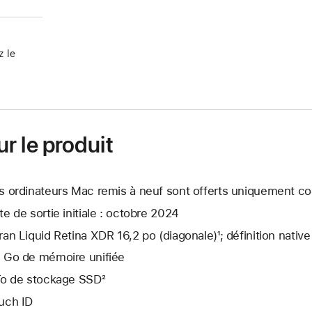
 le
r le produit
s ordinateurs Mac remis à neuf sont offerts uniquement con
te de sortie initiale : octobre 2024
ran Liquid Retina XDR 16,2 po (diagonale)¹; définition nati
 Go de mémoire unifiée
To de stockage SSD²
uch ID