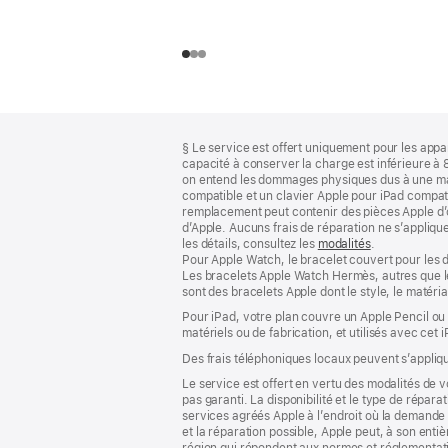
Bas
Notes
§ Le service est offert uniquement pour les apparei
de
de
capacité à conserver la charge est inférieure à 
bas
page
on entend les dommages physiques dus à une man
de
compatible et un clavier Apple pour iPad compati
page
remplacement peut contenir des pièces Apple d’or
d’Apple. Aucuns frais de réparation ne s’appliq
les détails, consultez les
modalités
(s’ouvre
.
Pour Apple Watch, le bracelet couvert pour les d
dans
Les bracelets Apple Watch Hermès, autres que le
une
sont des bracelets Apple dont le style, le matéria
nouvelle
fenêtre)
Pour iPad, votre plan couvre un Apple Pencil ou
matériels ou de fabrication, et utilisés avec cet 
Des frais téléphoniques locaux peuvent s’appliqu
Le service est offert en vertu des modalités de
pas garanti. La disponibilité et le type de répar
services agréés Apple à l’endroit où la demande d
et la réparation possible, Apple peut, à son ent