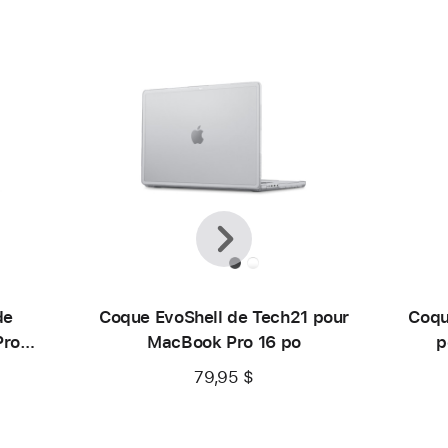
Précédent
Suivante
de
Coque EvoShell de Tech21 pour
Coqu
Pro
MacBook Pro 16 po
p
79,95 $