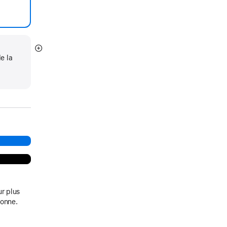
En
e la
montrer
plus
ur plus
sonne.