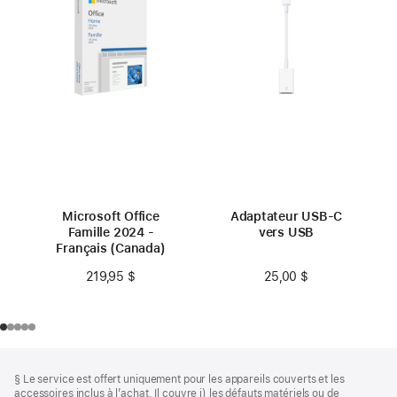
Microsoft Office
Adaptateur USB-C
Famille 2024 -
vers USB
Français (Canada)
25,00 $
219,95 $
Bas
Notes
§ Le service est offert uniquement pour les appareils couverts et les
de
de
accessoires inclus à l’achat. Il couvre i) les défauts matériels ou de