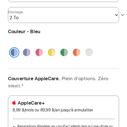
Stockage
Couleur - Bleu
Violet
Rose
Jaune
Vert
Orange
Argent
Bleu
Couverture AppleCare.
Plein d’options. Zéro
souci.
§
AppleCare+
8,99 $
/mois
par
ou 89,99 $
/an
par
jusqu’à annulation
mois
an
Réparations illimitées en cas d’accidents tels qu’une chute ou