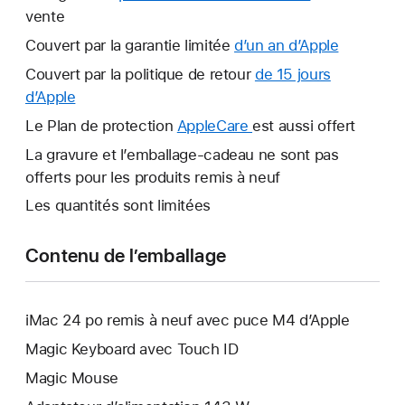
vente
Couvert par la garantie limitée
d’un an d’Apple
Ce
lien
Couvert par la politique de retour
de 15 jours
s’ouvrira
d’Apple
Ce
dans
lien
Le Plan de protection
AppleCare
Ce
est aussi offert
une
s’ouvrira
lien
La gravure et l’emballage-cadeau ne sont pas
nouvelle
dans
s’ouvrira
offerts pour les produits remis à neuf
fenêtre.
une
dans
Les quantités sont limitées
nouvelle
une
fenêtre.
nouvelle
Contenu de l’emballage
fenêtre.
iMac 24 po remis à neuf avec puce M4 d’Apple
Magic Keyboard avec Touch ID
Magic Mouse