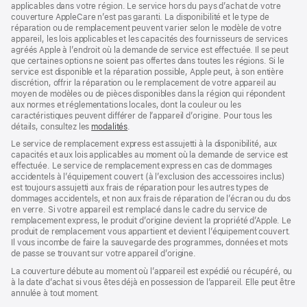
applicables dans votre région. Le service hors du pays d’achat de votre
couverture AppleCare n’est pas garanti. La disponibilité et le type de
réparation ou de remplacement peuvent varier selon le modèle de votre
appareil, les lois applicables et les capacités des fournisseurs de services
agréés Apple à l’endroit où la demande de service est effectuée. Il se peut
que certaines options ne soient pas offertes dans toutes les régions. Si le
service est disponible et la réparation possible, Apple peut, à son entière
discrétion, offrir la réparation ou le remplacement de votre appareil au
moyen de modèles ou de pièces disponibles dans la région qui répondent
aux normes et réglementations locales, dont la couleur ou les
caractéristiques peuvent différer de l’appareil d’origine. Pour tous les
détails, consultez les
modalités
(s’ouvre
.
dans
Le service de remplacement express est assujetti à la disponibilité, aux
une
capacités et aux lois applicables au moment où la demande de service est
nouvelle
effectuée. Le service de remplacement express en cas de dommages
fenêtre)
accidentels à l’équipement couvert (à l’exclusion des accessoires inclus)
est toujours assujetti aux frais de réparation pour les autres types de
dommages accidentels, et non aux frais de réparation de l’écran ou du dos
en verre. Si votre appareil est remplacé dans le cadre du service de
remplacement express, le produit d’origine devient la propriété d’Apple. Le
produit de remplacement vous appartient et devient l’équipement couvert.
Il vous incombe de faire la sauvegarde des programmes, données et mots
de passe se trouvant sur votre appareil d’origine.
La couverture débute au moment où l’appareil est expédié ou récupéré, ou
à la date d’achat si vous êtes déjà en possession de l’appareil. Elle peut être
annulée à tout moment.