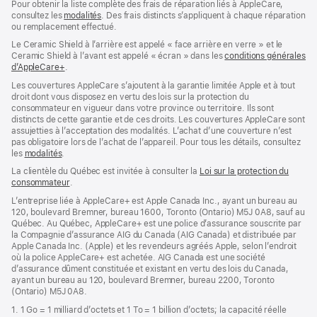
Pour obtenir la liste complète des frais de réparation liés à AppleCare,
consultez les
modalités
(s’ouvre
. Des frais distincts s’appliquent à chaque réparation
ou remplacement effectué.
dans
une
Le Ceramic Shield à l’arrière est appelé « face arrière en verre » et le
nouvelle
Ceramic Shield à l’avant est appelé « écran » dans les
conditions générales
fenêtre)
d’AppleCare+
(s’ouvre
.
dans
Les couvertures AppleCare s’ajoutent à la garantie limitée Apple et à tout
une
droit dont vous disposez en vertu des lois sur la protection du
nouvelle
consommateur en vigueur dans votre province ou territoire. Ils sont
fenêtre)
distincts de cette garantie et de ces droits. Les couvertures AppleCare sont
assujetties à l’acceptation des modalités. L’achat d’une couverture n’est
pas obligatoire lors de l’achat de l’appareil. Pour tous les détails, consultez
les
modalités
(s’ouvre
.
dans
La clientèle du Québec est invitée à consulter la
Loi sur la protection du
une
consommateur
(s’ouvre
.
nouvelle
dans
fenêtre)
L’entreprise liée à AppleCare+ est Apple Canada Inc., ayant un bureau au
une
120, boulevard Bremner, bureau 1600, Toronto (Ontario) M5J 0A8, sauf au
nouvelle
Québec. Au Québec, AppleCare+ est une police d’assurance souscrite par
fenêtre)
la Compagnie d’assurance AIG du Canada (AIG Canada) et distribuée par
Apple Canada Inc. (Apple) et les revendeurs agréés Apple, selon l’endroit
où la police AppleCare+ est achetée. AIG Canada est une société
d’assurance dûment constituée et existant en vertu des lois du Canada,
ayant un bureau au 120, boulevard Bremner, bureau 2200, Toronto
(Ontario) M5J 0A8.
1. 1 Go = 1 milliard d’octets et 1 To = 1 billion d’octets; la capacité réelle