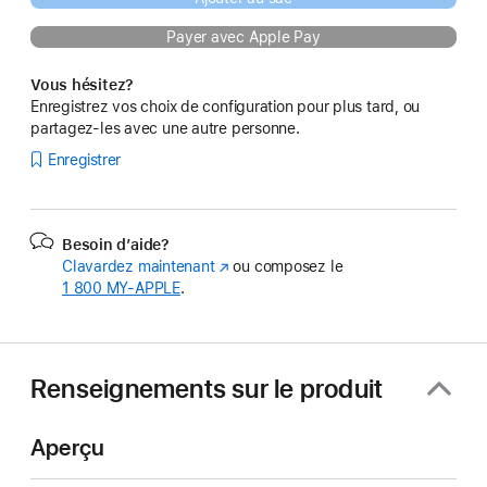
Payer avec Apple Pay
Vous hésitez?
Enregistrez vos choix de configuration pour plus tard, ou
partagez-les avec une autre personne.
Enregistrer
Besoin d’aide?
Clavardez maintenant
(s’ouvre
ou composez le
1 800 MY‑APPLE
.
dans
une
nouvelle
fenêtre)
Renseignements sur le produit
Aperçu