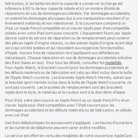
bas
page
fabrication, ii) les batteries dont la capacité à conserver la charge est
de
inférieure à 80 % de leur capacité initiale et iii) un nombre illimité de
page
réparations en cas de dommages accidentels. Par dommages accidentels,
on entend les dommages physiques dus à une manipulation résultant d’un
événement inattendu et non intentionnel. Si la couverture comprend un
iPad, un Apple Pencil compatible et un clavier Apple pour iPad compatible
utilisés avec votre iPad sont aussi couverts. L’équipement fourni par Apple
dans le cadre du service de réparation ou de remplacement peut contenir
des pièces Apple d’origine neuves, ou des pièces Apple d’origine ayant déjà
servi qui ont été testées et qui répondent aux exigences fonctionnelles
d’Apple. Aucuns frais de réparation ne s’appliquent aux défaillances
mécaniques. Chaque réparation en cas de dommages accidentels entraîne
des frais (taxes en sus). Pour tous les détails, consultez les
modalités
(s’ouvre
.
Pour Apple Watch, le bracelet couvert pour les dommages accidentels et
dans
les défauts matériels ou de fabrication est celui qui était inclus dans la boîte
une
de l’Apple Watch couverte. Les bracelets Apple Watch Hermès, autres que
nouvelle
le bracelet sport Hermès inclus dans la boîte de l’Apple Watch couverte, ne
fenêtre)
sont pas couverts. Les bracelets de remplacement sont des bracelets
Apple dont le style, le matériau et la couleur sont à la discrétion d’Apple.
Pour iPad, votre plan couvre un Apple Pencil ou un Apple Pencil Pro et un
clavier Apple pour iPad compatibles avec l’iPad couvert pour les
dommages accidentels et les défauts matériels ou de fabrication, et utilisés
avec cet iPad.
Des frais téléphoniques locaux peuvent s’appliquer. Les heures d’ouverture
et les numéros de téléphone peuvent varier et être modifiés.
Le service est offert en vertu des modalités de votre couverture AppleCare