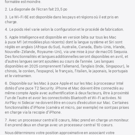
formatée est moindre.
2. La diagonale de l’écran fait 23,5 po
3. Le Wi‑Fi 6E est disponible dans les pays et régions où il est pris en
charge.
4. Le poids réel varie selon la configuration et le procédé de fabrication.
5. Apple Intelligence est disponible en version bêta sur tous les Mac
à puce M1 (et modèles plus récents) dont la langue système et Siri sont
réglés en anglais (Afrique du Sud, Australie, Canada, États-Unis, Irlande,
Nouvelle-Zélande, Royaume-Uni), via une mise à jour de macOS Sequoia.
Des fonctionnalités et langues additionnelles seront disponibles en avril, et
d’autres langues seront ajoutées au cours de l’année. Les langues
disponibles en 2025 comprennent l’allemand, l’anglais (Inde, Singapour), le
chinois, le coréen, l’espagnol, le français, l’italien, le japonais, le portugais
et le vietnamien.
6. Disponible sur les Mac à puce Apple et sur les Mac à processeur Intel
dotés d’une puce T2 Security. iPhone et Mac doivent être connectés au
même compte Apple avec authentification à deux facteurs, être à proximité
l’un de l’autre et avoir les connectivités Bluetooth et Wi-Fi activées. Ni
AirPlay ni Sidecar ne doivent être en cours d’exécution sur Mac. Certaines
fonctionnalités d’iPhone (caméra et micro, par exemple) ne sont pas prises
en charge via la recopie d’iPhone.
7. Avec un processeur central 8 cœurs, iMac prend en charge un moniteur.
Il en prend deux en charge avec un processeur central 10 cœurs.
Nous déterminons votre position approximative en associant votre