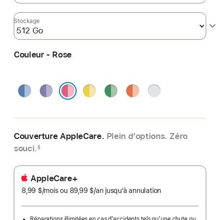
Stockage
Couleur - Rose
Bleu
Violet
Jaune
Vert
Orange
Argent
Rose
Couverture AppleCare.
Plein d’options. Zéro
souci.
§
AppleCare+
8,99 $
/mois
par
ou 89,99 $
/an
par
jusqu’à annulation
mois
an
Réparations illimitées en cas d’accidents tels qu’une chute ou