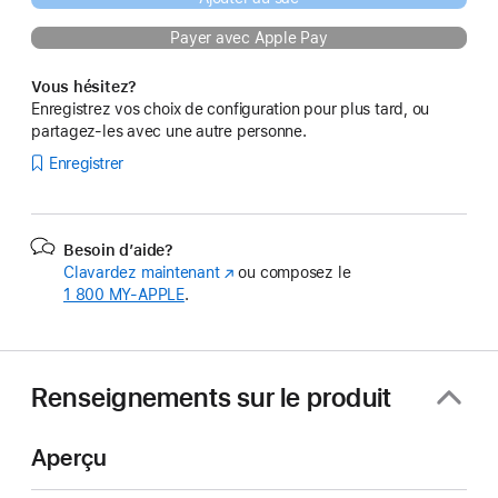
Payer avec Apple Pay
Vous hésitez?
Enregistrez vos choix de configuration pour plus tard, ou
partagez-les avec une autre personne.
Enregistrer
Besoin d’aide?
Clavardez maintenant
(s’ouvre
ou composez le
1 800 MY‑APPLE
.
dans
une
nouvelle
fenêtre)
Renseignements sur le produit
Aperçu