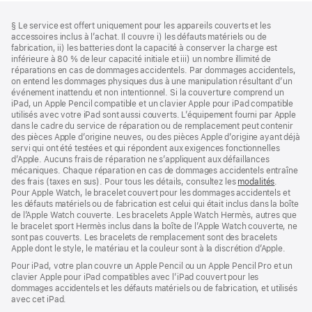
Bas
Notes
§ Le service est offert uniquement pour les appareils couverts et les
de
de
accessoires inclus à l’achat. Il couvre i) les défauts matériels ou de
bas
page
fabrication, ii) les batteries dont la capacité à conserver la charge est
de
inférieure à 80 % de leur capacité initiale et iii) un nombre illimité de
page
réparations en cas de dommages accidentels. Par dommages accidentels,
on entend les dommages physiques dus à une manipulation résultant d’un
événement inattendu et non intentionnel. Si la couverture comprend un
iPad, un Apple Pencil compatible et un clavier Apple pour iPad compatible
utilisés avec votre iPad sont aussi couverts. L’équipement fourni par Apple
dans le cadre du service de réparation ou de remplacement peut contenir
des pièces Apple d’origine neuves, ou des pièces Apple d’origine ayant déjà
servi qui ont été testées et qui répondent aux exigences fonctionnelles
d’Apple. Aucuns frais de réparation ne s’appliquent aux défaillances
mécaniques. Chaque réparation en cas de dommages accidentels entraîne
des frais (taxes en sus). Pour tous les détails, consultez les
modalités
(s’ouvre
.
Pour Apple Watch, le bracelet couvert pour les dommages accidentels et
dans
les défauts matériels ou de fabrication est celui qui était inclus dans la boîte
une
de l’Apple Watch couverte. Les bracelets Apple Watch Hermès, autres que
nouvelle
le bracelet sport Hermès inclus dans la boîte de l’Apple Watch couverte, ne
fenêtre)
sont pas couverts. Les bracelets de remplacement sont des bracelets
Apple dont le style, le matériau et la couleur sont à la discrétion d’Apple.
Pour iPad, votre plan couvre un Apple Pencil ou un Apple Pencil Pro et un
clavier Apple pour iPad compatibles avec l’iPad couvert pour les
dommages accidentels et les défauts matériels ou de fabrication, et utilisés
avec cet iPad.