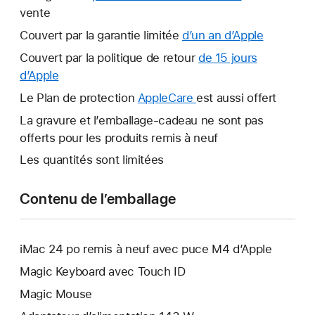
vente
Couvert par la garantie limitée
d’un an d’Apple
Ce
lien
Couvert par la politique de retour
de 15 jours
s’ouvrira
d’Apple
Ce
dans
lien
Le Plan de protection
AppleCare
Ce
est aussi offert
une
s’ouvrira
lien
La gravure et l’emballage-cadeau ne sont pas
nouvelle
dans
s’ouvrira
offerts pour les produits remis à neuf
fenêtre.
une
dans
Les quantités sont limitées
nouvelle
une
fenêtre.
nouvelle
Contenu de l’emballage
fenêtre.
iMac 24 po remis à neuf avec puce M4 d’Apple
Magic Keyboard avec Touch ID
Magic Mouse