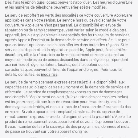
Des frais téléphoniques locaux peuvent s’appliquer. Les heures d’ouverture
et les numéros de téléphone peuvent varier et être modifiés.
Le service est offert en vertu des modalités de votre couverture AppleCare
applicables dans votre région. Le service hors du pays d’achat de votre
couverture AppleCare n’est pas garanti. La disponibilité et le type de
réparation ou de remplacement peuvent varier selon le modèle de votre
appareil, les lois applicables et les capacités des fournisseurs de services
agréés Apple à l’endroit où la demande de service est effectuée. Il se peut
que certaines options ne soient pas offertes dans toutes les régions. Si le
service est disponible et la réparation possible, Apple peut, à son entière
discrétion, offrir la réparation ou le remplacement de votre appareil au
moyen de modèles ou de pièces disponibles dans la région qui répondent
aux normes et réglementations locales, dont la couleur ou les
caractéristiques peuvent différer de l’appareil d’origine. Pour tous les
détails, consultez les
modalités
(s’ouvre
.
dans
Le service de remplacement express est assujetti à la disponibilité, aux
une
capacités et aux lois applicables au moment où la demande de service est
nouvelle
effectuée. Le service de remplacement express en cas de dommages
fenêtre)
accidentels à l’équipement couvert (à l’exclusion des accessoires inclus)
est toujours assujetti aux frais de réparation pour les autres types de
dommages accidentels, et non aux frais de réparation de l’écran ou du dos
en verre. Si votre appareil est remplacé dans le cadre du service de
remplacement express, le produit d’origine devient la propriété d’Apple. Le
produit de remplacement vous appartient et devient l’équipement couvert.
Il vous incombe de faire la sauvegarde des programmes, données et mots
de passe se trouvant sur votre appareil d’origine.