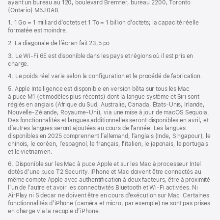
ayant un bureau au 120, boulevard Bremner, bureau 2200, Toronto
(Ontario) M5J 0A8.
1. 1 Go = 1 milliard d’octets et 1 To = 1 billion d’octets; la capacité réelle
formatée est moindre.
2. La diagonale de l’écran fait 23,5 po
3. Le Wi‑Fi 6E est disponible dans les pays et régions où il est pris en
charge.
4. Le poids réel varie selon la configuration et le procédé de fabrication.
5. Apple Intelligence est disponible en version bêta sur tous les Mac
à puce M1 (et modèles plus récents) dont la langue système et Siri sont
réglés en anglais (Afrique du Sud, Australie, Canada, États-Unis, Irlande,
Nouvelle-Zélande, Royaume-Uni), via une mise à jour de macOS Sequoia.
Des fonctionnalités et langues additionnelles seront disponibles en avril, et
d’autres langues seront ajoutées au cours de l’année. Les langues
disponibles en 2025 comprennent l’allemand, l’anglais (Inde, Singapour), le
chinois, le coréen, l’espagnol, le français, l’italien, le japonais, le portugais
et le vietnamien.
6. Disponible sur les Mac à puce Apple et sur les Mac à processeur Intel
dotés d’une puce T2 Security. iPhone et Mac doivent être connectés au
même compte Apple avec authentification à deux facteurs, être à proximité
l’un de l’autre et avoir les connectivités Bluetooth et Wi-Fi activées. Ni
AirPlay ni Sidecar ne doivent être en cours d’exécution sur Mac. Certaines
fonctionnalités d’iPhone (caméra et micro, par exemple) ne sont pas prises
en charge via la recopie d’iPhone.