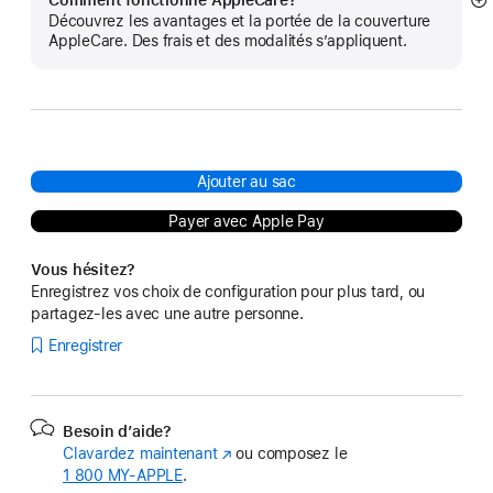
Comment fonctionne AppleCare?
E
Découvrez les avantages et la portée de la couverture
mo
AppleCare. Des frais et des modalités s’appliquent.
pl
Ajouter au sac
Payer avec Apple Pay
Vous hésitez?
Enregistrez vos choix de configuration pour plus tard, ou
partagez-les avec une autre personne.
Enregistrer
Besoin d’aide?
Clavardez maintenant
(s’ouvre
ou composez le
1 800 MY‑APPLE
.
dans