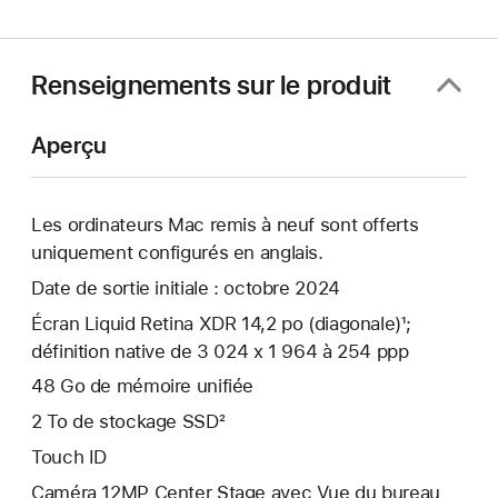
une
nouvelle
fenêtre)
Renseignements sur le produit
Aperçu
Les ordinateurs Mac remis à neuf sont offerts
uniquement configurés en anglais.
Date de sortie initiale : octobre 2024
Écran Liquid Retina XDR 14,2 po (diagonale)¹;
définition native de 3 024 x 1 964 à 254 ppp
48 Go de mémoire unifiée
2 To de stockage SSD²
Touch ID
Caméra 12MP Center Stage avec Vue du bureau