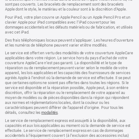
sont pas couverts. Les bracelets de remplacement sont des bracelets
Apple dont le style, le matériau et la couleur sont à la discrétion d’Apple.
Pour iPad, votre plan couvre un Apple Pencil ou un Apple Pencil Pro et un
clavier Apple pour iPad compatibles avec l’iPad couvert pour les
dommages accidentels et les défauts matériels ou de fabrication, et utilisés
avec cet iPad.
Des frais téléphoniques locaux peuvent s’appliquer. Les heures d’ouverture
et les numéros de téléphone peuvent varier et être modifiés.
Le service est offert en vertu des modalités de votre couverture AppleCare
applicables dans votre région. Le service hors du pays d’achat de votre
couverture AppleCare n’est pas garanti. La disponibilité et le type de
réparation ou de remplacement peuvent varier selon le modèle de votre
appareil, les lois applicables et les capacités des fournisseurs de services
agréés Apple à l’endroit où la demande de service est effectuée. Il se peut
que certaines options ne soient pas offertes dans toutes les régions. Si le
service est disponible et la réparation possible, Apple peut, à son entière
discrétion, offrir la réparation ou le remplacement de votre appareil au
moyen de modèles ou de pièces disponibles dans la région qui répondent
aux normes et réglementations locales, dont la couleur ou les
caractéristiques peuvent différer de l’appareil d’origine. Pour tous les
détails, consultez les
modalités
(s’ouvre
.
dans
Le service de remplacement express est assujetti à la disponibilité, aux
une
capacités et aux lois applicables au moment où la demande de service est
nouvelle
effectuée. Le service de remplacement express en cas de dommages
fenêtre)
accidentels à l’équipement couvert (à l’exclusion des accessoires inclus)