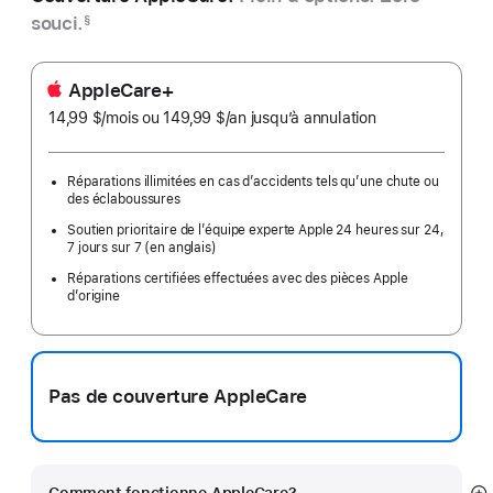
souci.
§
AppleCare+
14,99 $
/mois
par
ou 149,99 $
/an
par
jusqu’à annulation
mois
an
Réparations illimitées en cas d’accidents tels qu’une chute ou
des éclaboussures
Soutien prioritaire de l’équipe experte Apple 24 heures sur 24,
7 jours sur 7 (en anglais)
Réparations certifiées effectuées avec des pièces Apple
d’origine
Pas de couverture AppleCare