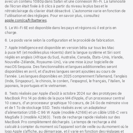
avec un contenu 1080p dans Safari et une connexion Wi-Fi. La luminosité
de l’écran était fixée à 8 clics à partir du niveau le plus bas et le
rétroéclairage du clavier était désactivé. L’autonomie varie en fonction de
l’utilisation et des réglages. Pour en savoir plus, consultez
apple.com/ca/fr/batteries
.
5. Le Wi‑Fi 6E est disponible dans les pays et régions où il est pris en
charge.
6. Le poids varie selon la configuration et le procédé de fabrication.
7. Apple Intelligence est disponible en version bêta sur tous les Mac
à puce M1 (et modèles plus récents) dont la langue système et Siri sont
réglés en anglais (Afrique du Sud, Australie, Canada, États-Unis, Irlande,
Nouvelle-Zélande, Royaume-Uni), via une mise à jour logicielle de
macOS Sequoia. Des fonctionnalités et langues additionnelles seront
disponibles en avril, et d’autres langues seront ajoutées au cours de
l’année. Les langues disponibles en 2025 comprennent l’allemand, l’anglais
(Inde, Singapour), le chinois, le coréen, l’espagnol, le français, l’italien, le
japonais, le portugais et le vietnamien.
8. Tests réalisés par Apple d’août à octobre 2024 sur des prototypes de
MacBook Pro 14 po dotés de la puce M4 d’Apple, d’un processeur central
10 cœurs, d’un processeur graphique 10 cœurs, de 24 Go de mémoire vive
et de 1 To de stockage SSD. Tests réalisés avec un adaptateur
d’alimentation USB-C 96 W Apple (modèle A2166) et un câble USB-C vers
MagSafe 3 (modèle A2363). Tests de recharge rapide réalisés sur des
MacBook Pro complètement déchargés. Le temps de recharge a été
calculé à compter du moment où l’appareil sort de veille ou du moment où le
logo Apple s’affiche, au démarrage, et il varie en fonction des réglages et