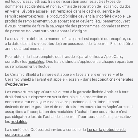
est toujours assujetti aux frais de réparation pour les autres types de
dommages accidentels, et non aux frais de réparation de l’écran ou du dos
en verre. Si votre appareil est remplacé dans le cadre du service de
remplacement express, le produit d’origine devient la propriété d’Apple. Le
produit de remplacement vous appartient et devient l’équipement couvert.
Il vous incombe de faire la sauvegarde des programmes, données et mots
de passe se trouvant sur votre appareil d’origine.
La couverture débute au moment où l’appareil est expédié ou récupéré, ou
à la date d’achat si vous êtes déjà en possession de l’appareil. Elle peut être
annulée à tout moment.
Pour obtenir la liste complète des frais de réparation liés à AppleCare,
consultez les
modalités
(s’ouvre
. Des frais distincts s’appliquent à chaque réparation
ou remplacement effectué.
dans
une
Le Ceramic Shield à l’arrière est appelé « face arrière en verre » et le
nouvelle
Ceramic Shield à l’avant est appelé « écran » dans les
conditions générales
fenêtre)
d’AppleCare+
(s’ouvre
.
dans
Les couvertures AppleCare s’ajoutent à la garantie limitée Apple et à tout
une
droit dont vous disposez en vertu des lois sur la protection du
nouvelle
consommateur en vigueur dans votre province ou territoire. Ils sont
fenêtre)
distincts de cette garantie et de ces droits. Les couvertures AppleCare sont
assujetties à l’acceptation des modalités. L’achat d’une couverture n’est
pas obligatoire lors de l’achat de l’appareil. Pour tous les détails, consultez
les
modalités
(s’ouvre
.
dans
La clientèle du Québec est invitée à consulter la
Loi sur la protection du
une
consommateur
(s’ouvre
.
nouvelle