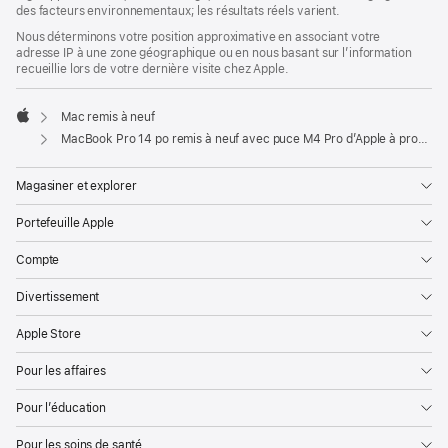
des facteurs environnementaux; les résultats réels varient.
Nous déterminons votre position approximative en associant votre
adresse IP à une zone géographique ou en nous basant sur l’information
recueillie lors de votre dernière visite chez Apple.
Mac remis à neuf
Apple
MacBook Pro 14 po remis à neuf avec puce M4 Pro d’Apple à processeur central 14 cœurs et processeur graphique 20 cœurs, écran nanotexturé - Noir infini
Magasiner et explorer
Portefeuille Apple
Compte
Divertissement
Apple Store
Pour les affaires
Pour l’éducation
Pour les soins de santé