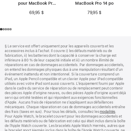
pour MacBook Pro
MacBook Pro 14 po
14 po
69,95 $
79,95 $
Bas
Notes
§ Le service est offert uniquement pour les appareils couverts et les
de
de
accessoires inclus à l’achat. Il couvre i) les défauts matériels ou de
bas
page
fabrication, ii) les batteries dont la capacité à conserver la charge est
de
inférieure à 80 % de leur capacité initiale et iii) un nombre illimité de
page
réparations en cas de dommages accidentels. Par dommages accidentels,
on entend les dommages physiques dus à une manipulation résultant d’un
événement inattendu et non intentionnel. Si la couverture comprend un
iPad, un Apple Pencil compatible et un clavier Apple pour iPad compatible
utilisés avec votre iPad sont aussi couverts. L’équipement fourni par Apple
dans le cadre du service de réparation ou de remplacement peut contenir
des pièces Apple d’origine neuves, ou des pièces Apple d’origine ayant déjà
servi qui ont été testées et qui répondent aux exigences fonctionnelles
d’Apple. Aucuns frais de réparation ne s’appliquent aux défaillances
mécaniques. Chaque réparation en cas de dommages accidentels entraîne
des frais (taxes en sus). Pour tous les détails, consultez les
modalités
(s’ouvre
.
Pour Apple Watch, le bracelet couvert pour les dommages accidentels et
dans
les défauts matériels ou de fabrication est celui qui était inclus dans la boîte
une
de l’Apple Watch couverte. Les bracelets Apple Watch Hermès, autres que
nouvelle
le bracelet sport Hermès inclus dans la boîte de l’Apple Watch couverte, ne
fenêtre)