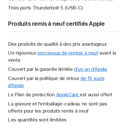
Trois ports Thunderbolt 5 (USB-C)
Produits remis à neuf certifiés Apple
Des produits de qualité à des prix avantageux
Un rigoureux
processus de remise à neuf
avant la
vente
Couvert par la garantie limitée
d’un an d’Apple
Ce
lien
Couvert par la politique de retour
de 15 jours
s’ouvrira
d’Apple
Ce
dans
lien
Le Plan de protection
AppleCare
Ce
est aussi offert
une
s’ouvrira
lien
La gravure et l’emballage-cadeau ne sont pas
nouvelle
dans
s’ouvrira
offerts pour les produits remis à neuf
fenêtre.
une
dans
Les quantités sont limitées
nouvelle
une