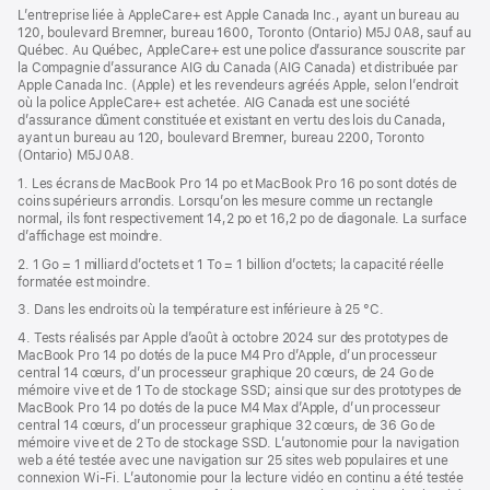
dans
fenêtre)
L’entreprise liée à AppleCare+ est Apple Canada Inc., ayant un bureau au
une
120, boulevard Bremner, bureau 1600, Toronto (Ontario) M5J 0A8, sauf au
nouvelle
Québec. Au Québec, AppleCare+ est une police d’assurance souscrite par
fenêtre)
la Compagnie d’assurance AIG du Canada (AIG Canada) et distribuée par
Apple Canada Inc. (Apple) et les revendeurs agréés Apple, selon l’endroit
où la police AppleCare+ est achetée. AIG Canada est une société
d’assurance dûment constituée et existant en vertu des lois du Canada,
ayant un bureau au 120, boulevard Bremner, bureau 2200, Toronto
(Ontario) M5J 0A8.
1. Les écrans de MacBook Pro 14 po et MacBook Pro 16 po sont dotés de
coins supérieurs arrondis. Lorsqu’on les mesure comme un rectangle
normal, ils font respectivement 14,2 po et 16,2 po de diagonale. La surface
d’affichage est moindre.
2. 1 Go = 1 milliard d’octets et 1 To = 1 billion d’octets; la capacité réelle
formatée est moindre.
3. Dans les endroits où la température est inférieure à 25 °C.
4. Tests réalisés par Apple d’août à octobre 2024 sur des prototypes de
MacBook Pro 14 po dotés de la puce M4 Pro d’Apple, d’un processeur
central 14 cœurs, d’un processeur graphique 20 cœurs, de 24 Go de
mémoire vive et de 1 To de stockage SSD; ainsi que sur des prototypes de
MacBook Pro 14 po dotés de la puce M4 Max d’Apple, d’un processeur
central 14 cœurs, d’un processeur graphique 32 cœurs, de 36 Go de
mémoire vive et de 2 To de stockage SSD. L’autonomie pour la navigation
web a été testée avec une navigation sur 25 sites web populaires et une
connexion Wi-Fi. L’autonomie pour la lecture vidéo en continu a été testée