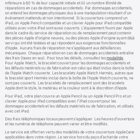
de
inférieure à 80 % de leur capacité initiale et iii) un nombre illimité de
page
réparations en cas de dommages accidentels. Par dommages accidentels,
on entend les dommages physiques dus à une manipulation résultant d’un
événement inattendu et non intentionnel. Si la couverture comprend un
iPad, un Apple Pencil compatible et un clavier Apple pour iPad compatible
utilisés avec votre iPad sont aussi couverts. L’équipement fourni par Apple
dans le cadre du service de réparation ou de remplacement peut contenir
des pièces Apple d’origine neuves, ou des pièces Apple d’origine ayant déjà
servi qui ont été testées et qui répondent aux exigences fonctionnelles
d’Apple. Aucuns frais de réparation ne s’appliquent aux défaillances
mécaniques. Chaque réparation en cas de dommages accidentels entraîne
des frais (taxes en sus). Pour tous les détails, consultez les
modalités
(s’ouvre
.
Pour Apple Watch, le bracelet couvert pour les dommages accidentels et
dans
les défauts matériels ou de fabrication est celui qui était inclus dans la boîte
une
de l’Apple Watch couverte. Les bracelets Apple Watch Hermès, autres que
nouvelle
le bracelet sport Hermès inclus dans la boîte de l’Apple Watch couverte, ne
fenêtre)
sont pas couverts. Les bracelets de remplacement sont des bracelets
Apple dont le style, le matériau et la couleur sont à la discrétion d’Apple.
Pour iPad, votre plan couvre un Apple Pencil ou un Apple Pencil Pro et un
clavier Apple pour iPad compatibles avec l’iPad couvert pour les
dommages accidentels et les défauts matériels ou de fabrication, et utilisés
avec cet iPad.
Des frais téléphoniques locaux peuvent s’appliquer. Les heures d’ouverture
et les numéros de téléphone peuvent varier et être modifiés.
Le service est offert en vertu des modalités de votre couverture AppleCare
applicables dans votre région. Le service hors du pays d’achat de votre