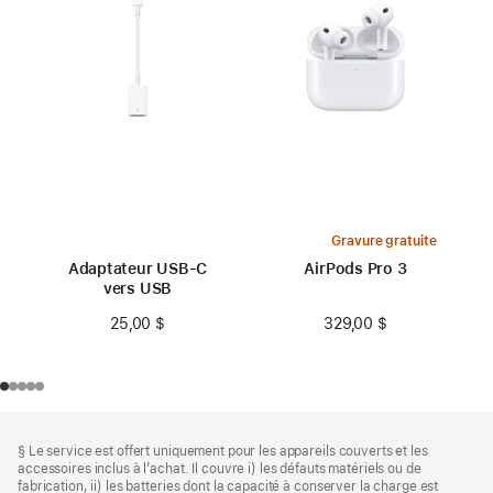
Gravure gratuite
Adaptateur USB-C
AirPods Pro 3
vers USB
329,00 $
25,00 $
Bas
Notes
§ Le service est offert uniquement pour les appareils couverts et les
de
de
accessoires inclus à l’achat. Il couvre i) les défauts matériels ou de
bas
page
fabrication, ii) les batteries dont la capacité à conserver la charge est