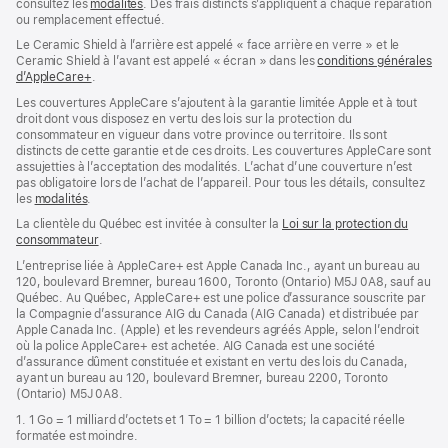
consultez les
modalités
(s’ouvre
. Des frais distincts s’appliquent à chaque réparation
ou remplacement effectué.
dans
une
Le Ceramic Shield à l’arrière est appelé « face arrière en verre » et le
nouvelle
Ceramic Shield à l’avant est appelé « écran » dans les
conditions générales
fenêtre)
d’AppleCare+
(s’ouvre
.
dans
Les couvertures AppleCare s’ajoutent à la garantie limitée Apple et à tout
une
droit dont vous disposez en vertu des lois sur la protection du
nouvelle
consommateur en vigueur dans votre province ou territoire. Ils sont
fenêtre)
distincts de cette garantie et de ces droits. Les couvertures AppleCare sont
assujetties à l’acceptation des modalités. L’achat d’une couverture n’est
pas obligatoire lors de l’achat de l’appareil. Pour tous les détails, consultez
les
modalités
(s’ouvre
.
dans
La clientèle du Québec est invitée à consulter la
Loi sur la protection du
une
consommateur
(s’ouvre
.
nouvelle
dans
fenêtre)
L’entreprise liée à AppleCare+ est Apple Canada Inc., ayant un bureau au
une
120, boulevard Bremner, bureau 1600, Toronto (Ontario) M5J 0A8, sauf au
nouvelle
Québec. Au Québec, AppleCare+ est une police d’assurance souscrite par
fenêtre)
la Compagnie d’assurance AIG du Canada (AIG Canada) et distribuée par
Apple Canada Inc. (Apple) et les revendeurs agréés Apple, selon l’endroit
où la police AppleCare+ est achetée. AIG Canada est une société
d’assurance dûment constituée et existant en vertu des lois du Canada,
ayant un bureau au 120, boulevard Bremner, bureau 2200, Toronto
(Ontario) M5J 0A8.
1. 1 Go = 1 milliard d’octets et 1 To = 1 billion d’octets; la capacité réelle
formatée est moindre.