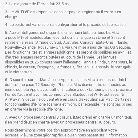
2. La diagonale de l’écran fait 23,5 po
3. Le Wi‑Fi 6E est disponible dans les pays et régions où il est pris en
charge.
4. Le poids réel varie selon la configuration et le procédé de fabrication.
5. Apple Intelligence est disponible en version bêta sur tous les Mac
à puce M1 (et modèles plus récents) dont la langue système et Siri sont
réglés en anglais (Afrique du Sud, Australie, Canada, États-Unis, Irlande,
Nouvelle-Zélande, Royaume-Uni), via une mise à jour de macOS Sequoia.
Des fonctionnalités et langues additionnelles seront disponibles en avril, et
d’autres langues seront ajoutées au cours de l’année. Les langues
disponibles en 2025 comprennent l’allemand, l’anglais (Inde, Singapour), le
chinois, le coréen, l’espagnol, le français, l’italien, le japonais, le portugais
et le vietnamien.
6. Disponible sur les Mac à puce Apple et sur les Mac à processeur Intel
dotés d’une puce T2 Security. iPhone et Mac doivent être connectés au
même compte Apple avec authentification à deux facteurs, être à proximité
l’un de l’autre et avoir les connectivités Bluetooth et Wi-Fi activées. Ni
AirPlay ni Sidecar ne doivent être en cours d’exécution sur Mac. Certaines
fonctionnalités d’iPhone (caméra et micro, par exemple) ne sont pas prises
en charge via la recopie d’iPhone.
7. Avec un processeur central 8 cœurs, iMac prend en charge un moniteur.
Il en prend deux en charge avec un processeur central 10 cœurs.
Nous déterminons votre position approximative en associant votre
adresse IP à une zone géographique ou en nous basant sur l’information