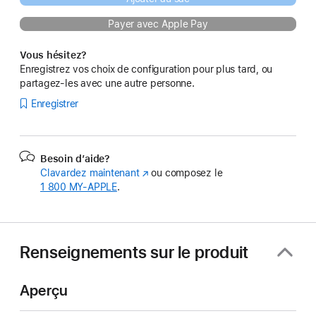
Payer avec Apple Pay
Vous hésitez?
Enregistrez vos choix de configuration pour plus tard, ou
partagez-les avec une autre personne.
Enregistrer
Besoin d’aide?
Clavardez maintenant
(s’ouvre
ou composez le
1 800 MY‑APPLE
.
dans
une
nouvelle
fenêtre)
Renseignements sur le produit
Aperçu