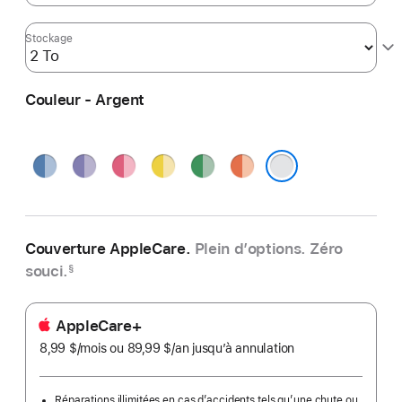
Stockage
Couleur - Argent
Bleu
Violet
Rose
Jaune
Vert
Orange
Argent
Couverture AppleCare.
Plein d’options. Zéro
souci.
§
AppleCare+
8,99 $
/mois
par
ou 89,99 $
/an
par
jusqu’à annulation
mois
an
Réparations illimitées en cas d’accidents tels qu’une chute ou