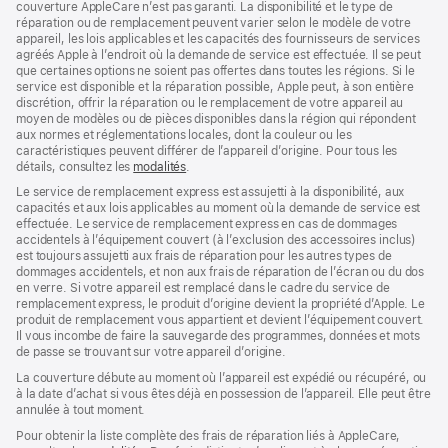
couverture AppleCare n’est pas garanti. La disponibilité et le type de
réparation ou de remplacement peuvent varier selon le modèle de votre
appareil, les lois applicables et les capacités des fournisseurs de services
agréés Apple à l’endroit où la demande de service est effectuée. Il se peut
que certaines options ne soient pas offertes dans toutes les régions. Si le
service est disponible et la réparation possible, Apple peut, à son entière
discrétion, offrir la réparation ou le remplacement de votre appareil au
moyen de modèles ou de pièces disponibles dans la région qui répondent
aux normes et réglementations locales, dont la couleur ou les
caractéristiques peuvent différer de l’appareil d’origine. Pour tous les
détails, consultez les
modalités
(s’ouvre
.
dans
Le service de remplacement express est assujetti à la disponibilité, aux
une
capacités et aux lois applicables au moment où la demande de service est
nouvelle
effectuée. Le service de remplacement express en cas de dommages
fenêtre)
accidentels à l’équipement couvert (à l’exclusion des accessoires inclus)
est toujours assujetti aux frais de réparation pour les autres types de
dommages accidentels, et non aux frais de réparation de l’écran ou du dos
en verre. Si votre appareil est remplacé dans le cadre du service de
remplacement express, le produit d’origine devient la propriété d’Apple. Le
produit de remplacement vous appartient et devient l’équipement couvert.
Il vous incombe de faire la sauvegarde des programmes, données et mots
de passe se trouvant sur votre appareil d’origine.
La couverture débute au moment où l’appareil est expédié ou récupéré, ou
à la date d’achat si vous êtes déjà en possession de l’appareil. Elle peut être
annulée à tout moment.
Pour obtenir la liste complète des frais de réparation liés à AppleCare,