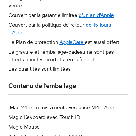
vente
Couvert par la garantie limitée
d’un an d’Apple
Ce
lien
Couvert par la politique de retour
de 15 jours
s’ouvrira
d’Apple
Ce
dans
lien
Le Plan de protection
AppleCare
Ce
est aussi offert
une
s’ouvrira
lien
La gravure et l’emballage-cadeau ne sont pas
nouvelle
dans
s’ouvrira
offerts pour les produits remis à neuf
fenêtre.
une
dans
Les quantités sont limitées
nouvelle
une
fenêtre.
nouvelle
Contenu de l’emballage
fenêtre.
iMac 24 po remis à neuf avec puce M4 d’Apple
Magic Keyboard avec Touch ID
Magic Mouse