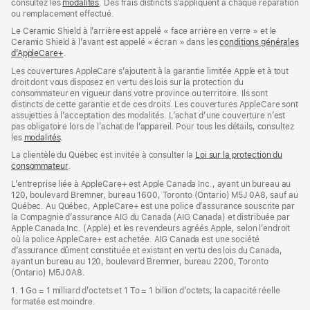
consultez les
modalités
(s’ouvre
. Des frais distincts s’appliquent à chaque réparation
ou remplacement effectué.
dans
une
Le Ceramic Shield à l’arrière est appelé « face arrière en verre » et le
nouvelle
Ceramic Shield à l’avant est appelé « écran » dans les
conditions générales
fenêtre)
d’AppleCare+
(s’ouvre
.
dans
Les couvertures AppleCare s’ajoutent à la garantie limitée Apple et à tout
une
droit dont vous disposez en vertu des lois sur la protection du
nouvelle
consommateur en vigueur dans votre province ou territoire. Ils sont
fenêtre)
distincts de cette garantie et de ces droits. Les couvertures AppleCare sont
assujetties à l’acceptation des modalités. L’achat d’une couverture n’est
pas obligatoire lors de l’achat de l’appareil. Pour tous les détails, consultez
les
modalités
(s’ouvre
.
dans
La clientèle du Québec est invitée à consulter la
Loi sur la protection du
une
consommateur
(s’ouvre
.
nouvelle
dans
fenêtre)
L’entreprise liée à AppleCare+ est Apple Canada Inc., ayant un bureau au
une
120, boulevard Bremner, bureau 1600, Toronto (Ontario) M5J 0A8, sauf au
nouvelle
Québec. Au Québec, AppleCare+ est une police d’assurance souscrite par
fenêtre)
la Compagnie d’assurance AIG du Canada (AIG Canada) et distribuée par
Apple Canada Inc. (Apple) et les revendeurs agréés Apple, selon l’endroit
où la police AppleCare+ est achetée. AIG Canada est une société
d’assurance dûment constituée et existant en vertu des lois du Canada,
ayant un bureau au 120, boulevard Bremner, bureau 2200, Toronto
(Ontario) M5J 0A8.
1. 1 Go = 1 milliard d’octets et 1 To = 1 billion d’octets; la capacité réelle
formatée est moindre.