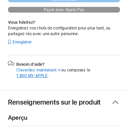
Payer avec Apple Pay
Vous hésitez?
Enregistrez vos choix de configuration pour plus tard, ou
partagez-les avec une autre personne.
Enregistrer
Besoin d’aide?
Clavardez maintenant
(s’ouvre
ou composez le
1 800 MY‑APPLE
.
dans
une
nouvelle
fenêtre)
Renseignements sur le produit
Aperçu