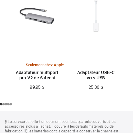
Seulement chez Apple
Adaptateur multiport
Adaptateur USB-C
pro V2 de Satechi
vers USB
99,95 $
25,00 $
Bas
Notes
§ Le service est offert uniquement pour les appareils couverts et les
de
de
accessoires inclus à l’achat. Il couvre i) les défauts matériels ou de
bas
page
fabrication, ii) les batteries dont la capacité à conserver la charge est