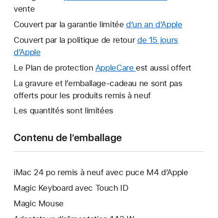
vente
Couvert par la garantie limitée
d’un an d’Apple
Ce
lien
Couvert par la politique de retour
de 15 jours
s’ouvrira
d’Apple
Ce
dans
lien
Le Plan de protection
AppleCare
Ce
est aussi offert
une
s’ouvrira
lien
La gravure et l’emballage-cadeau ne sont pas
nouvelle
dans
s’ouvrira
offerts pour les produits remis à neuf
fenêtre.
une
dans
Les quantités sont limitées
nouvelle
une
fenêtre.
nouvelle
Contenu de l’emballage
fenêtre.
iMac 24 po remis à neuf avec puce M4 d’Apple
Magic Keyboard avec Touch ID
Magic Mouse