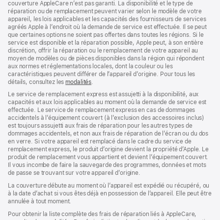
couverture AppleCare n’est pas garanti. La disponibilité et le type de
réparation ou de remplacement peuvent varier selon le modèle de votre
appareil, les lois applicables et les capacités des fournisseurs de services
agréés Apple à l’endroit où la demande de service est effectuée. Il se peut
que certaines options ne soient pas offertes dans toutes les régions. Si le
service est disponible et la réparation possible, Apple peut, à son entière
discrétion, offrir la réparation ou le remplacement de votre appareil au
moyen de modèles ou de pièces disponibles dans la région qui répondent
aux normes et réglementations locales, dont la couleur ou les
caractéristiques peuvent différer de l’appareil d’origine. Pour tous les
détails, consultez les
modalités
(s’ouvre
.
dans
Le service de remplacement express est assujetti à la disponibilité, aux
une
capacités et aux lois applicables au moment où la demande de service est
nouvelle
effectuée. Le service de remplacement express en cas de dommages
fenêtre)
accidentels à l’équipement couvert (à l’exclusion des accessoires inclus)
est toujours assujetti aux frais de réparation pour les autres types de
dommages accidentels, et non aux frais de réparation de l’écran ou du dos
en verre. Si votre appareil est remplacé dans le cadre du service de
remplacement express, le produit d’origine devient la propriété d’Apple. Le
produit de remplacement vous appartient et devient l’équipement couvert.
Il vous incombe de faire la sauvegarde des programmes, données et mots
de passe se trouvant sur votre appareil d’origine.
La couverture débute au moment où l’appareil est expédié ou récupéré, ou
à la date d’achat si vous êtes déjà en possession de l’appareil. Elle peut être
annulée à tout moment.
Pour obtenir la liste complète des frais de réparation liés à AppleCare,