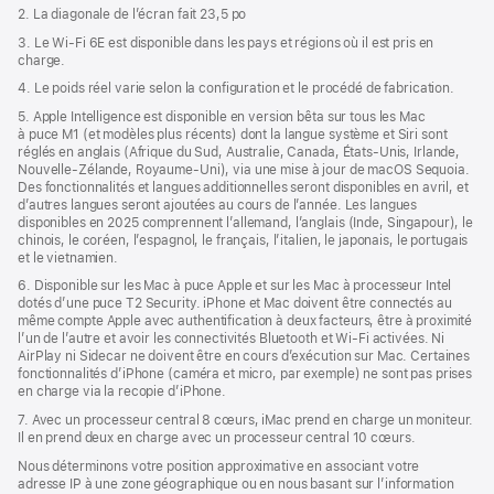
2. La diagonale de l’écran fait 23,5 po
3. Le Wi‑Fi 6E est disponible dans les pays et régions où il est pris en
charge.
4. Le poids réel varie selon la configuration et le procédé de fabrication.
5. Apple Intelligence est disponible en version bêta sur tous les Mac
à puce M1 (et modèles plus récents) dont la langue système et Siri sont
réglés en anglais (Afrique du Sud, Australie, Canada, États-Unis, Irlande,
Nouvelle-Zélande, Royaume-Uni), via une mise à jour de macOS Sequoia.
Des fonctionnalités et langues additionnelles seront disponibles en avril, et
d’autres langues seront ajoutées au cours de l’année. Les langues
disponibles en 2025 comprennent l’allemand, l’anglais (Inde, Singapour), le
chinois, le coréen, l’espagnol, le français, l’italien, le japonais, le portugais
et le vietnamien.
6. Disponible sur les Mac à puce Apple et sur les Mac à processeur Intel
dotés d’une puce T2 Security. iPhone et Mac doivent être connectés au
même compte Apple avec authentification à deux facteurs, être à proximité
l’un de l’autre et avoir les connectivités Bluetooth et Wi-Fi activées. Ni
AirPlay ni Sidecar ne doivent être en cours d’exécution sur Mac. Certaines
fonctionnalités d’iPhone (caméra et micro, par exemple) ne sont pas prises
en charge via la recopie d’iPhone.
7. Avec un processeur central 8 cœurs, iMac prend en charge un moniteur.
Il en prend deux en charge avec un processeur central 10 cœurs.
Nous déterminons votre position approximative en associant votre
adresse IP à une zone géographique ou en nous basant sur l’information