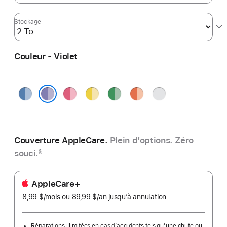
Stockage
Couleur - Violet
Bleu
Rose
Jaune
Vert
Orange
Argent
Violet
Couverture AppleCare.
Plein d’options. Zéro
souci.
§
AppleCare+
8,99 $
/mois
par
ou 89,99 $
/an
par
jusqu’à annulation
mois
an
Réparations illimitées en cas d’accidents tels qu’une chute ou