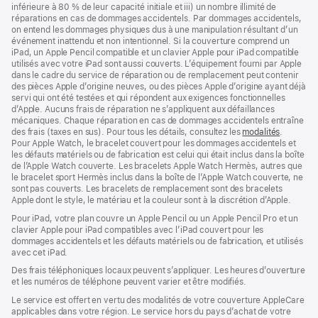
de
inférieure à 80 % de leur capacité initiale et iii) un nombre illimité de
page
réparations en cas de dommages accidentels. Par dommages accidentels,
on entend les dommages physiques dus à une manipulation résultant d’un
événement inattendu et non intentionnel. Si la couverture comprend un
iPad, un Apple Pencil compatible et un clavier Apple pour iPad compatible
utilisés avec votre iPad sont aussi couverts. L’équipement fourni par Apple
dans le cadre du service de réparation ou de remplacement peut contenir
des pièces Apple d’origine neuves, ou des pièces Apple d’origine ayant déjà
servi qui ont été testées et qui répondent aux exigences fonctionnelles
d’Apple. Aucuns frais de réparation ne s’appliquent aux défaillances
mécaniques. Chaque réparation en cas de dommages accidentels entraîne
des frais (taxes en sus). Pour tous les détails, consultez les
modalités
(s’ouvre
.
Pour Apple Watch, le bracelet couvert pour les dommages accidentels et
dans
les défauts matériels ou de fabrication est celui qui était inclus dans la boîte
une
de l’Apple Watch couverte. Les bracelets Apple Watch Hermès, autres que
nouvelle
le bracelet sport Hermès inclus dans la boîte de l’Apple Watch couverte, ne
fenêtre)
sont pas couverts. Les bracelets de remplacement sont des bracelets
Apple dont le style, le matériau et la couleur sont à la discrétion d’Apple.
Pour iPad, votre plan couvre un Apple Pencil ou un Apple Pencil Pro et un
clavier Apple pour iPad compatibles avec l’iPad couvert pour les
dommages accidentels et les défauts matériels ou de fabrication, et utilisés
avec cet iPad.
Des frais téléphoniques locaux peuvent s’appliquer. Les heures d’ouverture
et les numéros de téléphone peuvent varier et être modifiés.
Le service est offert en vertu des modalités de votre couverture AppleCare
applicables dans votre région. Le service hors du pays d’achat de votre