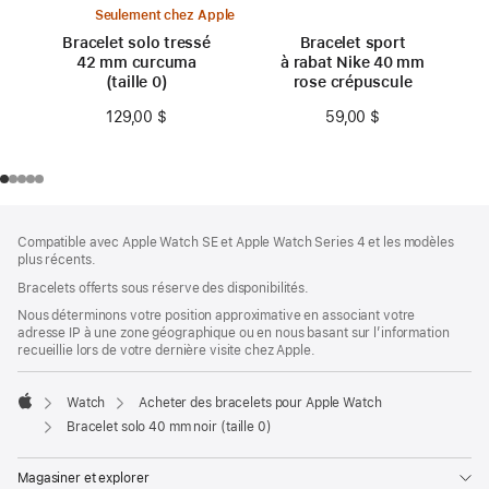
Seulement chez Apple
Bracelet solo tressé
Bracelet sport
42 mm curcuma
à rabat Nike 40 mm
(taille 0)
rose crépuscule
129,00 $
59,00 $
Bas
Notes
Compatible avec Apple Watch SE et Apple Watch Series 4 et les modèles
de
de
plus récents.
bas
page
Bracelets offerts sous réserve des disponibilités.
de
page
Nous déterminons votre position approximative en associant votre
adresse IP à une zone géographique ou en nous basant sur l’information
recueillie lors de votre dernière visite chez Apple.
Watch
Acheter des bracelets pour Apple Watch
Apple
Bracelet solo 40 mm noir (taille 0)
Magasiner et explorer