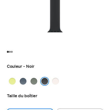
Couleur - Noir
Jaune
Bleu
Gris-
Rose
fluo
nautique
vert
tendre
Noir
Taille du boîtier