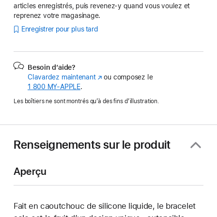
articles enregistrés, puis revenez-y quand vous voulez et
reprenez votre magasinage.
Enregistrer pour plus tard
Besoin d’aide?
Clavardez maintenant
(s’ouvre
ou composez le
1 800 MY‑APPLE
.
dans
une
Les boîtiers ne sont montrés qu’à des fins d’illustration.
nouvelle
fenêtre)
Renseignements sur le produit
Aperçu
Fait en caoutchouc de silicone liquide, le bracelet