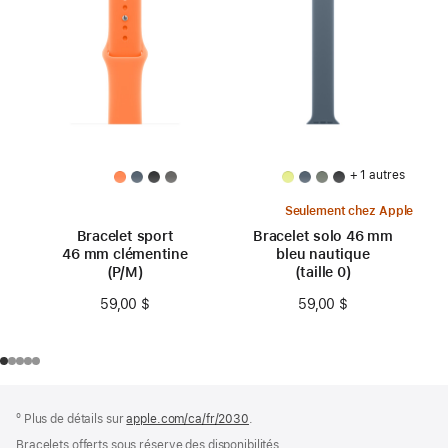
+ 1 autres
Seulement chez Apple
Bracelet sport
Bracelet solo 46 mm
46 mm clémentine
bleu nautique
(P/M)
(taille 0)
59,00 $
59,00 $
Bas
Notes
º Plus de détails sur
apple.com/ca/fr/2030
.
de
de
bas
Bracelets offerts sous réserve des disponibilités.