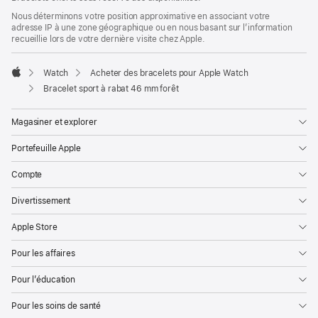
page
de
Nous déterminons votre position approximative en associant votre
page
adresse IP à une zone géographique ou en nous basant sur l’information
recueillie lors de votre dernière visite chez Apple.
Watch
Acheter des bracelets pour Apple Watch
Apple
Bracelet sport à rabat 46 mm forêt
Magasiner et explorer
Portefeuille Apple
Compte
Divertissement
Apple Store
Pour les affaires
Pour l’éducation
Pour les soins de santé