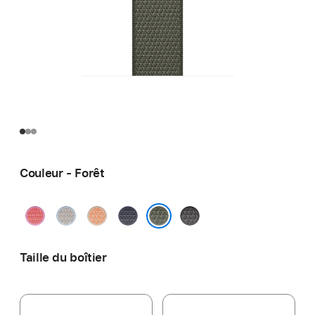
Couleur - Forêt
Rose
Bleu
Cantaloup
Bleu
Gris
goyave
vaporeux
nautique
foncé
Forêt
Taille du boîtier