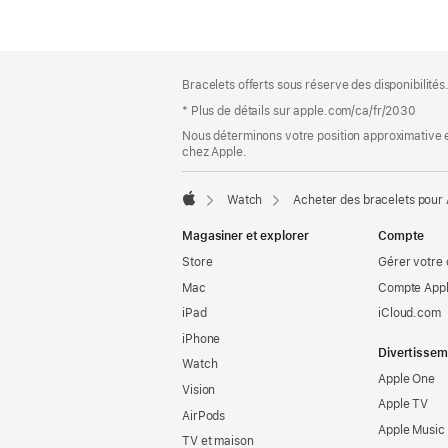
Bas
Notes
Bracelets offerts sous réserve des disponibilités
de
de
bas
* Plus de détails sur apple.com/ca/fr/2030
page
de
Nous déterminons votre position approximative en
page
chez Apple.
Watch
Acheter des bracelets pour
Apple
Magasiner et explorer
Compte
Store
Gérer votre
Mac
Compte Appl
iPad
iCloud.com
iPhone
Divertissem
Watch
Apple One
Vision
Apple TV
AirPods
Apple Music
TV et maison