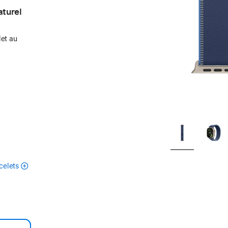
aturel
let au
celets