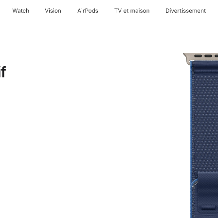
Watch
Vision
AirPods
TV et maison
Divertissement
f