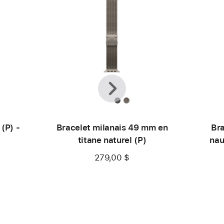
Précédent
Suivante
(P) -
Bracelet milanais 49 mm en
Br
titane naturel (P)
nau
279,00 $