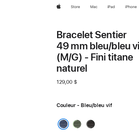
Apple
Store
Mac
iPad
iPhone
Bracelet Sentier
49 mm bleu/bleu vi
(M/G) - Fini titane
naturel
129,00 $
Couleur - Bleu/bleu vif
Vert/vert
Noir/charbon
fluo
Bleu/bleu vif