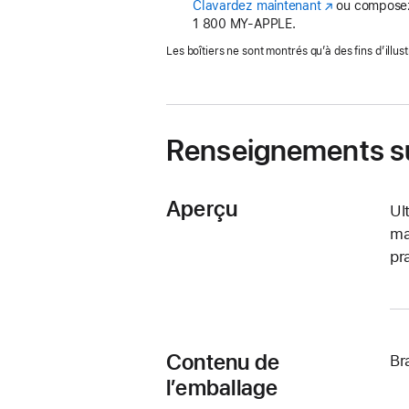
Clavardez maintenant
(s’ouvre
ou composez
1 800 MY‑APPLE.
dans
une
Les boîtiers ne sont montrés qu’à des fins d’illust
nouvelle
fenêtre)
Renseignements su
Aperçu
Ul
ma
pr
Contenu de
Br
l’emballage