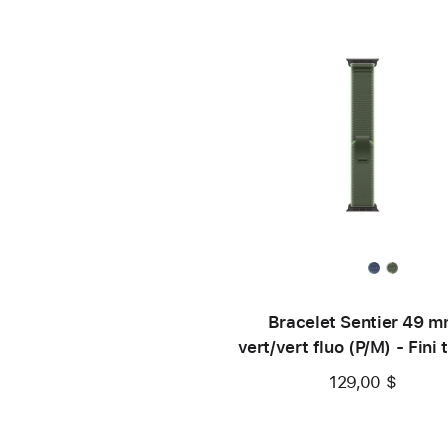
Bracelet Sentier 49 
vert/vert fluo (P/M) - Fini 
noir
129,00 $