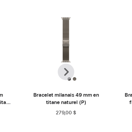
Précédent
Suivante
mm
Bracelet milanais 49 mm en
Br
titane
titane naturel (P)
f
279,00 $