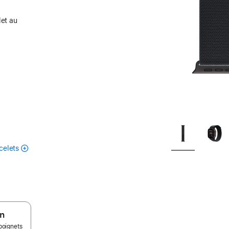
let au
celets
n
poignets