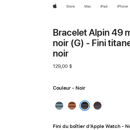
Apple
Store
Mac
iPad
iPhone
Bracelet Alpin 49
noir (G) - Fini titan
noir
129,00 $
Couleur - Noir
Bleu
Terre
Indigo
clair
cuite
Noir
Fini du boîtier d’Apple Watch - N