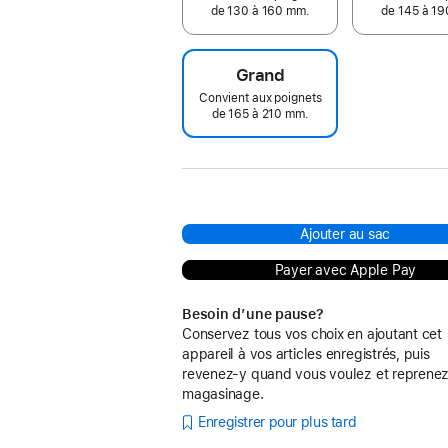
de 130 à 160 mm.
de 145 à 1
Grand
Convient aux poignets
de 165 à 210 mm.
Ajouter au sac
Payer avec Apple Pay
Besoin d’une pause?
Conservez tous vos choix en ajoutant cet
appareil à vos articles enregistrés, puis
revenez-y quand vous voulez et reprenez
magasinage.
Enregistrer pour plus tard