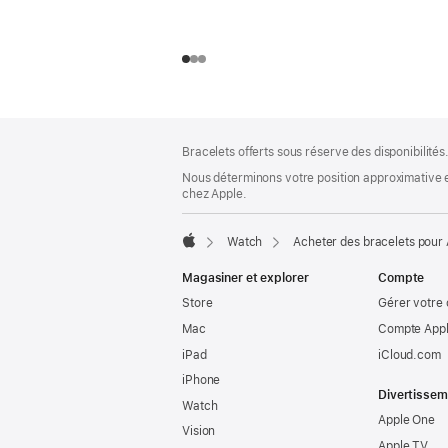
Bas
Notes
Bracelets offerts sous réserve des disponibilités
de
de
bas
Nous déterminons votre position approximative en
page
chez Apple.
de
page
Watch
Acheter des bracelets pour
Apple
Magasiner et explorer
Compte
Store
Gérer votre
Mac
Compte Appl
iPad
iCloud.com
iPhone
Divertissem
Watch
Apple One
Vision
Apple TV