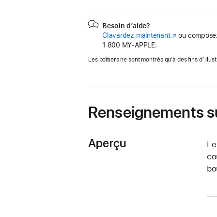
Besoin d’aide?
Clavardez maintenant
(s’ouvre
ou composez
1 800 MY‑APPLE.
dans
une
Les boîtiers ne sont montrés qu’à des fins d’illust
nouvelle
fenêtre)
Renseignements su
Aperçu
Le
co
bo