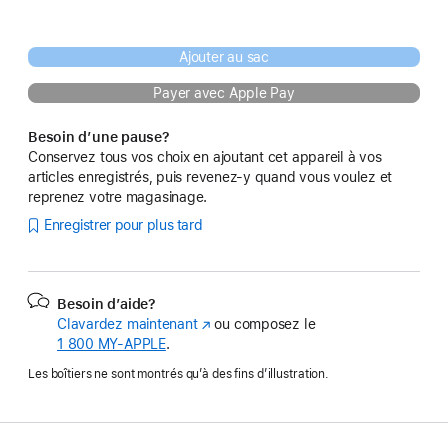
Ajouter au sac
Payer avec Apple Pay
Besoin d’une pause?
Conservez tous vos choix en ajoutant cet appareil à vos
articles enregistrés, puis revenez-y quand vous voulez et
reprenez votre magasinage.
Enregistrer pour plus tard
Besoin d’aide?
Clavardez maintenant
(s’ouvre
ou composez le
1 800 MY‑APPLE
.
dans
une
Les boîtiers ne sont montrés qu’à des fins d’illustration.
nouvelle
fenêtre)