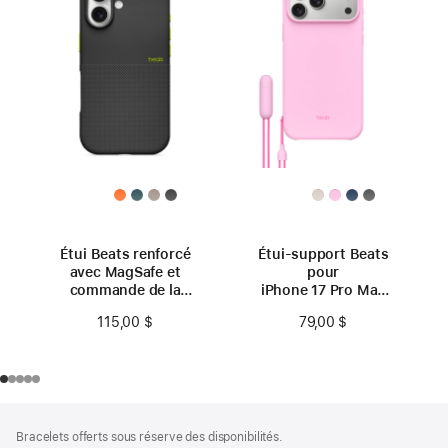
Étui Beats renforcé
Étui-support Beats
avec MagSafe et
pour
commande de la
iPhone 17 Pro Max
caméra pour
avec MagSafe et
115,00 $
79,00 $
iPhone 17 - Noir
commande de la
Everest
caméra - Rose roche
Bas
Notes
Bracelets offerts sous réserve des disponibilités.
de
de