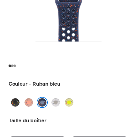
Couleur - Ruban bleu
Noir
Rose
Gris
Splash
minuit
crépuscule
voilé
Volt
Ruban bleu
Taille du boîtier