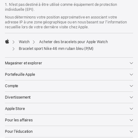
bas
1. N’est pas destiné à être utilisé comme équipement de protection
page
individuelle (EPI).
de
page
Nous déterminons votre position approximative en associant votre
adresse IP à une zone géographique ou en nous basant sur l’information
recueillie lors de votre dernière visite chez Apple.
Watch
Acheter des bracelets pour Apple Watch
Apple
Bracelet sport Nike 46 mm ruban bleu (P/M)
Magasiner et explorer
Portefeuille Apple
Compte
Divertissement
Apple Store
Pour les affaires
Pour l’éducation