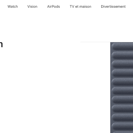
Watch
Vision
AirPods
TV et maison
Divertissement
m