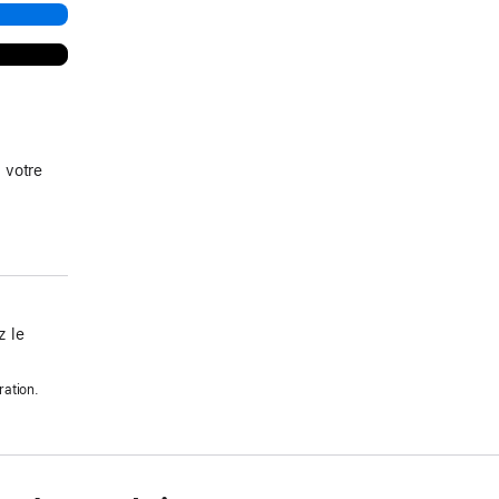
 votre
 le
ration.