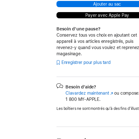
Ajouter au sac
Payer avec Apple Pay
Besoin d’une pause?
Conservez tous vos choix en ajoutant cet
appareil à vos articles enregistrés, puis
revenez-y quand vous voulez et reprenez
magasinage.
Enregistrer pour plus tard
Besoin d’aide?
Clavardez maintenant
(s’ouvre
ou composez
1 800 MY‑APPLE.
dans
une
Les boîtiers ne sont montrés qu’à des fins d’illust
nouvelle
fenêtre)