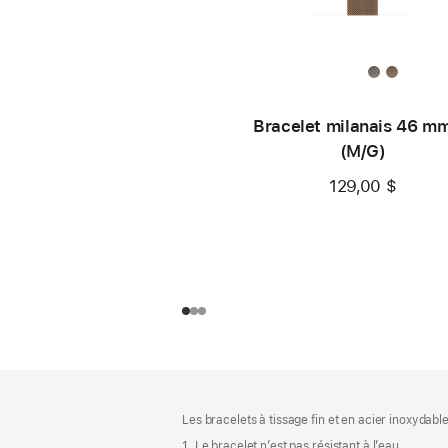
Bracelet milanais 46 mm
(M/G)
129,00 $
Bas
Notes
de
de
Les bracelets à tissage fin et en acier inoxydable
bas
page
1. Le bracelet n’est pas résistant à l’eau.
de