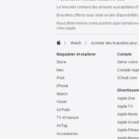
page
Le bracelet contient des aimants susceptibles d’
Bracelets offerts sous réserve des disponibilités
Nous déterminons votre position approximative en
chez Apple.
Watch
Acheter des bracelets pour
Apple
Magasiner et explorer
Compte
Store
Gérer votre
Mac
Compte Appl
iPad
iCloud.com
iPhone
Divertissem
Watch
Apple One
Vision
Apple TV
AirPods
Apple Music
TV et maison
Apple Arcad
AirTag
Apple Fitnes
Accessoires
Apple News