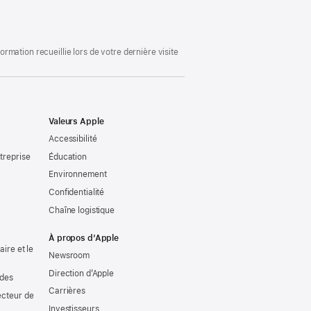
mation recueillie lors de votre dernière visite
Valeurs Apple
Accessibilité
treprise
Éducation
Environnement
Confidentialité
Chaîne logistique
À propos d’Apple
ire et le
Newsroom
Direction d’Apple
udes
Carrières
ecteur de
Investisseurs