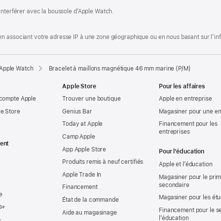
interférer avec la boussole d’Apple Watch.
.
 associant votre adresse IP à une zone géographique ou en nous basant sur l’infor
 Apple Watch
Bracelet à maillons magnétique 46 mm marine (P/M)
Apple Store
Pour les affaires
 compte Apple
Trouver une boutique
Apple en entreprise
e Store
Genius Bar
Magasiner pour une en
Today at Apple
Financement pour les
entreprises
Camp Apple
ent
App Apple Store
Pour l’éducation
Produits remis à neuf certifiés
Apple et l’éducation
Apple Trade In
Magasiner pour le prima
secondaire
Financement
e
Magasiner pour les ét
État de la commande
s+
Financement pour le s
Aide au magasinage
l’éducation
+