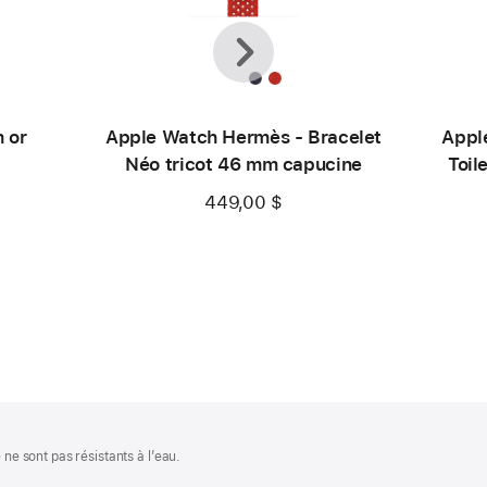
Précédent
Suivante
 or
Apple Watch Hermès - Bracelet
Appl
Néo tricot 46 mm capucine
Toil
449,00 $
 ne sont pas résistants à l’eau.