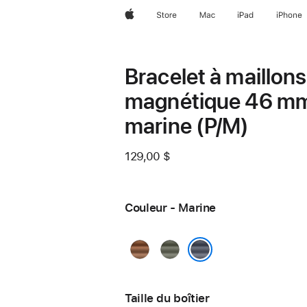
Apple
Store
Mac
iPad
iPhone
Bracelet à maillons
magnétique 46 m
marine (P/M)
129,00 $
Couleur - Marine
Caramel
Gris
sauge
Marine
Taille du boîtier