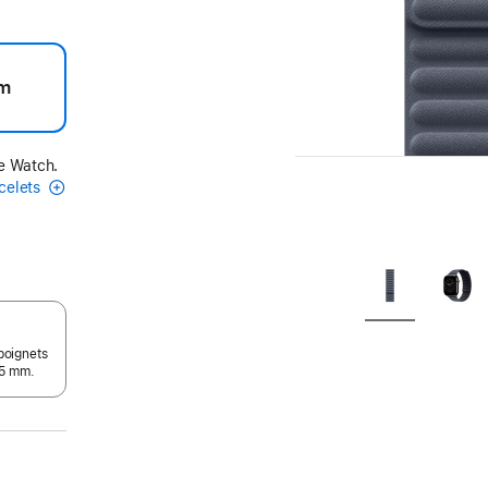
m
le Watch.
acelets
poignets
05 mm.