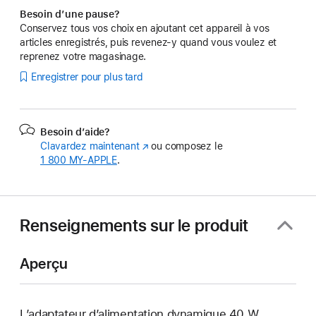
Besoin d’une pause?
Conservez tous vos choix en ajoutant cet appareil à vos
articles enregistrés, puis revenez-y quand vous voulez et
reprenez votre magasinage.
Enregistrer pour plus tard
Besoin d’aide?
Clavardez maintenant
(s’ouvre
ou composez le
1 800 MY‑APPLE
.
dans
une
nouvelle
fenêtre)
Renseignements sur le produit
Aperçu
L’adaptateur d’alimentation dynamique 40 W