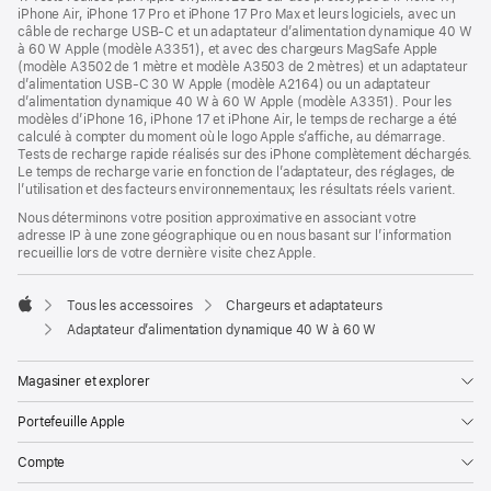
de
de
iPhone Air, iPhone 17 Pro et iPhone 17 Pro Max et leurs logiciels, avec un
bas
page
câble de recharge USB-C et un adaptateur d’alimentation dynamique 40 W
de
à 60 W Apple (modèle A3351), et avec des chargeurs MagSafe Apple
page
(modèle A3502 de 1 mètre et modèle A3503 de 2 mètres) et un adaptateur
d’alimentation USB-C 30 W Apple (modèle A2164) ou un adaptateur
d’alimentation dynamique 40 W à 60 W Apple (modèle A3351). Pour les
modèles d’iPhone 16, iPhone 17 et iPhone Air, le temps de recharge a été
calculé à compter du moment où le logo Apple s’affiche, au démarrage.
Tests de recharge rapide réalisés sur des iPhone complètement déchargés.
Le temps de recharge varie en fonction de l’adaptateur, des réglages, de
l’utilisation et des facteurs environnementaux; les résultats réels varient.
Nous déterminons votre position approximative en associant votre
adresse IP à une zone géographique ou en nous basant sur l’information
recueillie lors de votre dernière visite chez Apple.
Tous les accessoires
Chargeurs et adaptateurs
Apple
Adaptateur d’alimentation dynamique 40 W à 60 W
Magasiner et explorer
Portefeuille Apple
Compte