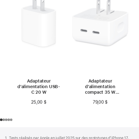
Adaptateur
Adaptateur
d’alimentation USB-
d’alimentation
C 20 W
compact 35 W
double port USB-C
25,00 $
79,00 $
Bas
Notes
1. Tests réalisés par Apple en juillet 2025 sur des prototypes d’iPhone 17,