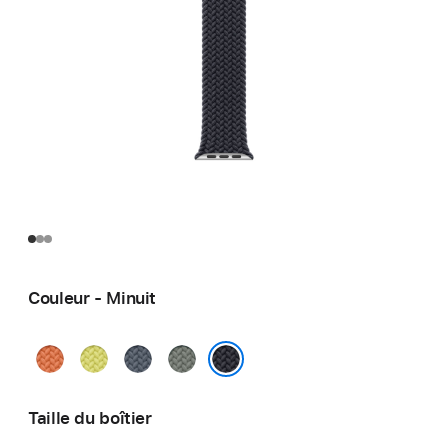
Couleur - Minuit
Curcuma
Jaune
Bleu
Gris-
fluo
nautique
vert
Minuit
Taille du boîtier