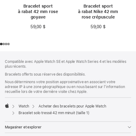
Bracelet sport
Bracelet sport
à rabat 42 mm rose
à rabat Nike 42 mm
goyave
rose crépuscule
59,00 $
59,00 $
Bas
Notes
Compatible avec Apple Watch SE et Apple Watch Series 4 et les modèles
de
de
plus récents.
bas
page
Bracelets offerts sous réserve des disponibilités.
de
page
Nous déterminons votre position approximative en associant votre
adresse IP à une zone géographique ou en nous basant sur l’information
recueillie lors de votre dernière visite chez Apple.
Watch
Acheter des bracelets pour Apple Watch
Apple
Bracelet solo tressé 42 mm minuit (taille 1)
Magasiner et explorer