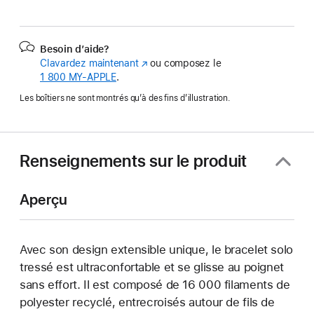
Besoin d’aide?
Clavardez maintenant
(s’ouvre
ou composez le
1 800 MY‑APPLE
.
dans
une
Les boîtiers ne sont montrés qu’à des fins d’illustration.
nouvelle
fenêtre)
Renseignements sur le produit
Aperçu
Avec son design extensible unique, le bracelet solo
tressé est ultraconfortable et se glisse au poignet
sans effort. Il est composé de 16 000 filaments de
polyester recyclé, entrecroisés autour de fils de