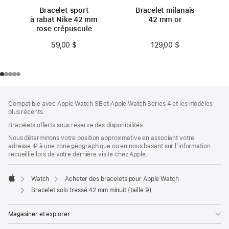
Bracelet sport
Bracelet milanais
à rabat Nike 42 mm
42 mm or
rose crépuscule
129,00 $
59,00 $
Bas
Notes
Compatible avec Apple Watch SE et Apple Watch Series 4 et les modèles
de
de
plus récents.
bas
page
Bracelets offerts sous réserve des disponibilités.
de
page
Nous déterminons votre position approximative en associant votre
adresse IP à une zone géographique ou en nous basant sur l’information
recueillie lors de votre dernière visite chez Apple.
Watch
Acheter des bracelets pour Apple Watch
Apple
Bracelet solo tressé 42 mm minuit (taille 9)
Magasiner et explorer