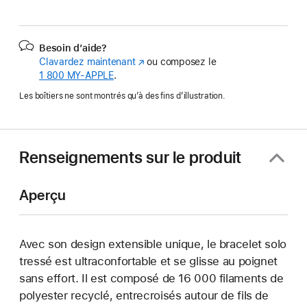
Besoin d’aide?
Clavardez maintenant
(s’ouvre
ou composez le
1 800 MY‑APPLE
.
dans
une
Les boîtiers ne sont montrés qu’à des fins d’illustration.
nouvelle
fenêtre)
Renseignements sur le produit
Aperçu
Avec son design extensible unique, le bracelet solo
tressé est ultraconfortable et se glisse au poignet
sans effort. Il est composé de 16 000 filaments de
polyester recyclé, entrecroisés autour de fils de