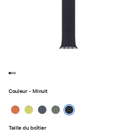
Couleur - Minuit
Curcuma
Jaune
Bleu
Gris-
fluo
nautique
vert
Minuit
Taille du boîtier