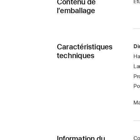
Contenu de
Ét
l’emballage
Caractéristiques
Di
techniques
Ha
La
Pr
Po
Ma
Information du
Co