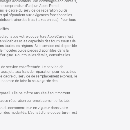
e dommages accidentels. Par dommages accidentels,
re comprend un iPad, un Apple Pencil
ans le cadre du service de réparation ou de
et qui répondent aux exigences fonctionnelles
ls entraîne des frais (taxes en sus). Pour tous
difiés.
ys d’achat de votre couverture AppleCare n’est
 applicables et les capacités des fournisseurs de
s toutes les régions. Si le service est disponible
 de modèles ou de pièces disponibles dans la
origine. Pour tous les détails, consultez les
 de service est effectuée. Le service de
ssujetti aux frais de réparation pour les autres
 le cadre du service de remplacement express, le
us incombe de faire la sauvegarde des
pareil. Elle peut être annulée à tout moment.
 chaque réparation ou remplacement effectué.
ction du consommateur en vigueur dans votre
tion des modalités. L’achat d’une couverture n’est