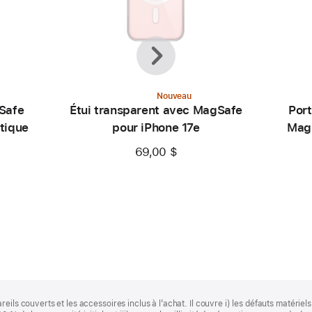
Précédent
Suivante
Nouveau
gSafe
Étui transparent avec MagSafe
Port
utique
pour iPhone 17e
MagS
69,00 $
ils couverts et les accessoires inclus à l’achat. Il couvre i) les défauts matériels o