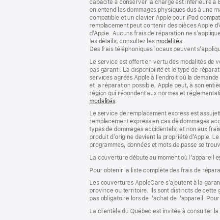
capacité à conserver la charge est inférieure à 
bas
page
on entend les dommages physiques dus à une man
de
compatible et un clavier Apple pour iPad compati
page
remplacement peut contenir des pièces Apple d’or
d’Apple. Aucuns frais de réparation ne s’appliq
les détails, consultez les
modalités
(s’ouvre
.
Des frais téléphoniques locaux peuvent s’appliqu
dans
une
Le service est offert en vertu des modalités de
nouvelle
pas garanti. La disponibilité et le type de répar
fenêtre)
services agréés Apple à l’endroit où la demande d
et la réparation possible, Apple peut, à son ent
région qui répondent aux normes et réglementation
modalités
(s’ouvre
.
dans
Le service de remplacement express est assujetti
une
remplacement express en cas de dommages acciden
nouvelle
types de dommages accidentels, et non aux frais
fenêtre)
produit d’origine devient la propriété d’Apple. 
programmes, données et mots de passe se trouvan
La couverture débute au moment où l’appareil est
Pour obtenir la liste complète des frais de répar
Les couvertures AppleCare s’ajoutent à la garant
province ou territoire. Ils sont distincts de cet
pas obligatoire lors de l’achat de l’appareil. Pour
La clientèle du Québec est invitée à consulter l