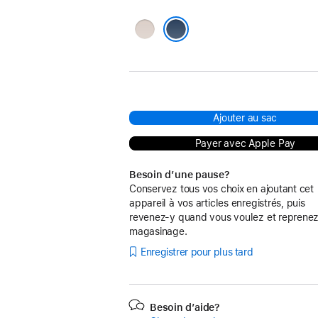
Craie
lime
Bleu roche-mère
Ajouter au sac
Payer avec Apple Pay
Besoin d’une pause?
Conservez tous vos choix en ajoutant cet
appareil à vos articles enregistrés, puis
revenez-y quand vous voulez et reprenez
magasinage.
Enregistrer pour plus tard
Besoin d’aide?