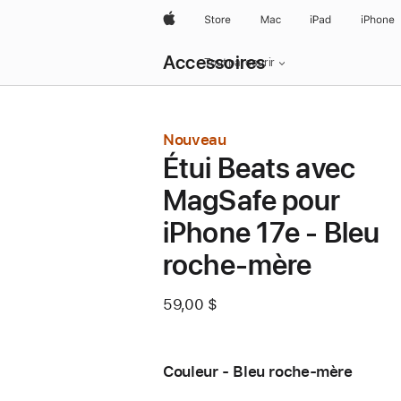
Apple
Store
Mac
iPad
iPhone
Ouvrir
Accessoires
menu
Tout parcourir
navigation
locale
Nouveau
Étui Beats avec
MagSafe pour
iPhone 17e - Bleu
roche-mère
59,00 $
Couleur - Bleu roche-mère