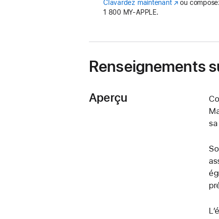
Clavardez maintenant
(s’ouvre
ou composez
1 800 MY‑APPLE.
dans
une
nouvelle
fenêtre)
Renseignements su
Aperçu
Co
Ma
sa
So
as
ég
pr
L’