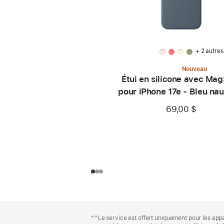
+ 2 autres
Nouveau
Étui en silicone avec Ma
pour iPhone 17e - Bleu na
69,00 $
Bas
Notes
*^Le service est offert uniquement pour les appare
de
de