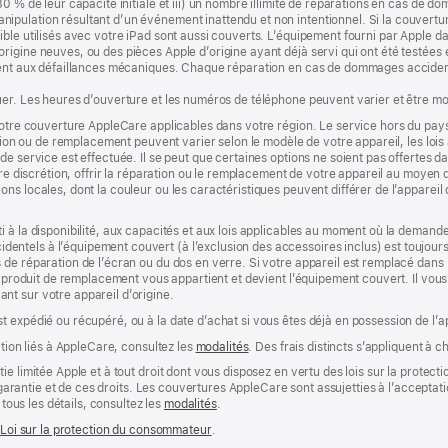
80 % de leur capacité initiale et iii) un nombre illimité de réparations en cas d
ipulation résultant d’un événement inattendu et non intentionnel. Si la couvertu
ble utilisés avec votre iPad sont aussi couverts. L’équipement fourni par Apple d
igine neuves, ou des pièces Apple d’origine ayant déjà servi qui ont été testées 
uent aux défaillances mécaniques. Chaque réparation en cas de dommages accidente
er. Les heures d’ouverture et les numéros de téléphone peuvent varier et être mo
 votre couverture AppleCare applicables dans votre région. Le service hors du pa
ation ou de remplacement peuvent varier selon le modèle de votre appareil, les lois
e service est effectuée. Il se peut que certaines options ne soient pas offertes dan
ière discrétion, offrir la réparation ou le remplacement de votre appareil au moyen
s locales, dont la couleur ou les caractéristiques peuvent différer de l’appareil d’
 à la disponibilité, aux capacités et aux lois applicables au moment où la demande
tels à l’équipement couvert (à l’exclusion des accessoires inclus) est toujours a
 de réparation de l’écran ou du dos en verre. Si votre appareil est remplacé dans
Le produit de remplacement vous appartient et devient l’équipement couvert. Il vo
t sur votre appareil d’origine.
 expédié ou récupéré, ou à la date d’achat si vous êtes déjà en possession de l’ap
ation liés à AppleCare, consultez les
modalités
(s’ouvre
. Des frais distincts s’appliquent à
dans
ie limitée Apple et à tout droit dont vous disposez en vertu des lois sur la prote
une
te garantie et de ces droits. Les couvertures AppleCare sont assujetties à l’accepta
nouvelle
 tous les détails, consultez les
modalités
(s’ouvre
.
fenêtre)
dans
a
Loi sur la protection du consommateur
(s’ouvre
.
une
dans