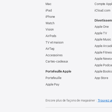
Mac
Compte Appl
iPad
iCloud.com
iPhone
Divertissem
Watch
Apple One
Vision
Apple TV
AirPods
Apple Music
TV et maison
Apple Arcad
AirTag
Apple Fitnes
Accessoires
Apple News
Cartes-cadeaux
Apple Podca
Portefeuille Apple
Apple Books
Portefeuille
App Store
Apple Pay
Encore plus de façons de magasiner :
Trouvez u