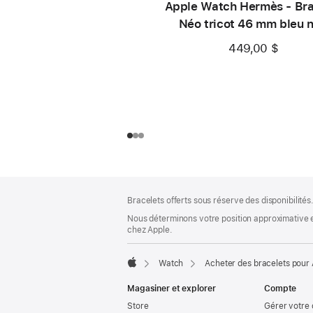
Apple Watch Hermès - Bra
Néo tricot 46 mm bleu n
449,00 $
Bas
Notes
Bracelets offerts sous réserve des disponibilités
de
de
bas
Nous déterminons votre position approximative en
page
chez Apple.
de
page
Watch
Acheter des bracelets pour
Apple
Magasiner et explorer
Compte
Store
Gérer votre