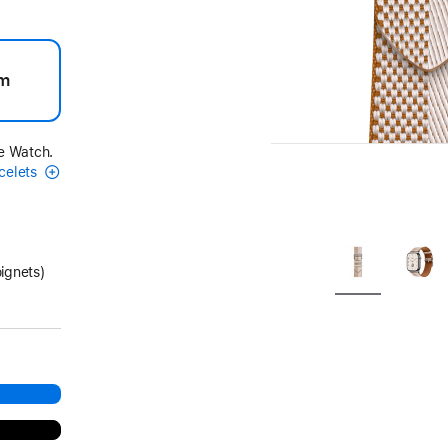
m
le Watch.
acelets
oignets)