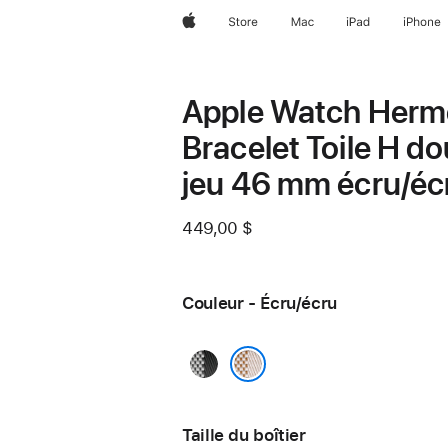
Apple
Store
Mac
iPad
iPhone
Apple Watch Herm
Bracelet Toile H d
jeu 46 mm écru/éc
449,00 $
Couleur - Écru/écru
Noir/
écru
Écru/écru
Taille du boîtier