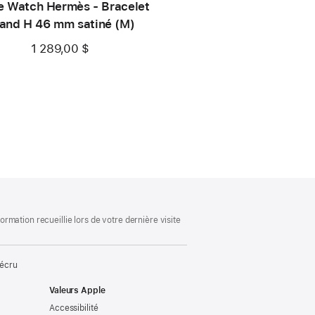
e Watch Hermès - Bracelet
and H 46 mm satiné (M)
1 289,00 $
mation recueillie lors de votre dernière visite
/écru
Valeurs Apple
Accessibilité