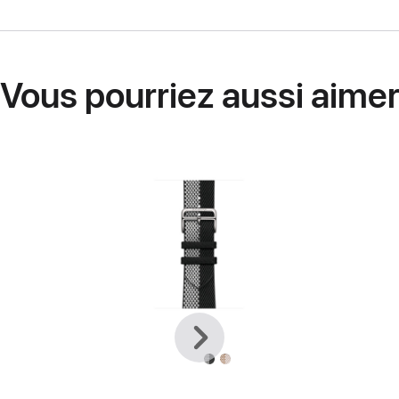
Vous pourriez aussi aime
Précédent
Suivante