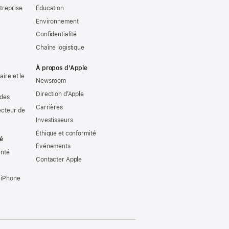
treprise
Éducation
Environnement
Confidentialité
Chaîne logistique
À propos d’Apple
ire et le
Newsroom
Direction d’Apple
udes
Carrières
ecteur de
Investisseurs
Éthique et conformité
té
Événements
anté
Contacter Apple
 iPhone