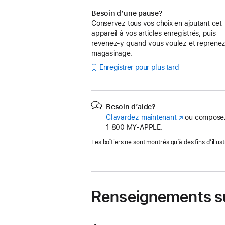
Besoin d’une pause?
Conservez tous vos choix en ajoutant cet
appareil à vos articles enregistrés, puis
revenez-y quand vous voulez et reprenez
magasinage.
Enregistrer pour plus tard
Besoin d’aide?
Clavardez maintenant
(s’ouvre
ou composez
1 800 MY‑APPLE.
dans
une
Les boîtiers ne sont montrés qu’à des fins d’illust
nouvelle
fenêtre)
Renseignements su