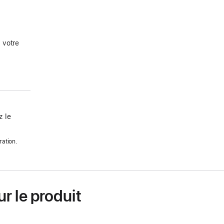
 votre
 le
ration.
r le produit