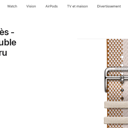
Watch
Vision
AirPods
TV et maison
Divertissement
ès -
ouble
ru