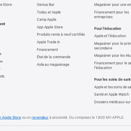
e Store
Genius Bar
Magasiner pour une en
Today at Apple
Financement pour les
entreprises
Camp Apple
ent
App Apple Store
Pour l’éducation
Produits remis à neuf certifiés
Apple et l’éducation
Apple Trade In
Magasiner pour le prima
secondaire
Financement
e
Magasiner pour les ét
État de la commande
s+
Financement pour le s
Aide au magasinage
l’éducation
+
sts
Pour les soins de san
Apple et les soins de s
Santé et Apple Watch
Dossiers médicaux sur
n Apple Store
ou un
revendeur
à proximité. Ou
composez le
1 800 MY‑APPLE
.