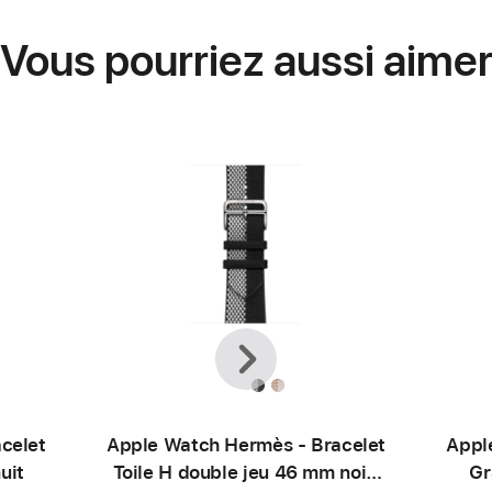
Vous pourriez aussi aime
Précédent
Suivante
celet
Apple Watch Hermès - Bracelet
Appl
uit
Toile H double jeu 46 mm noir/
Gr