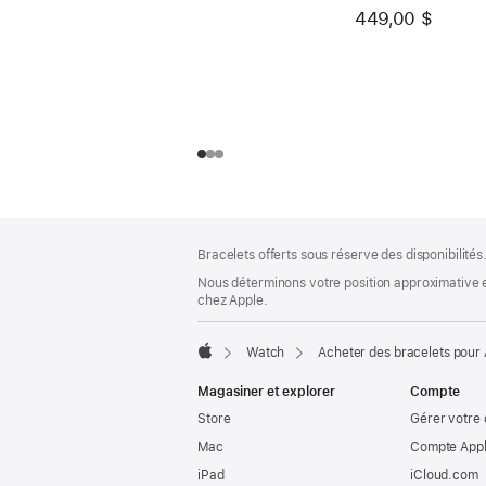
449,00 $
Bas
Notes
Bracelets offerts sous réserve des disponibilités
de
de
bas
Nous déterminons votre position approximative en
page
chez Apple.
de
page
Watch
Acheter des bracelets pour
Apple
Magasiner et explorer
Compte
Store
Gérer votre
Mac
Compte Appl
iPad
iCloud.com