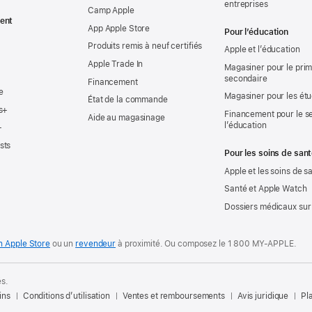
entreprises
Camp Apple
ent
App Apple Store
Pour l’éducation
Produits remis à neuf certifiés
Apple et l’éducation
Apple Trade In
Magasiner pour le prima
secondaire
Financement
e
Magasiner pour les ét
État de la commande
s+
Financement pour le s
Aide au magasinage
l’éducation
+
sts
Pour les soins de san
Apple et les soins de s
Santé et Apple Watch
Dossiers médicaux sur
n Apple Store
ou un
revendeur
à proximité. Ou
composez le
1 800 MY‑APPLE
.
és.
ins
Conditions d’utilisation
Ventes et remboursements
Avis juridique
Pla