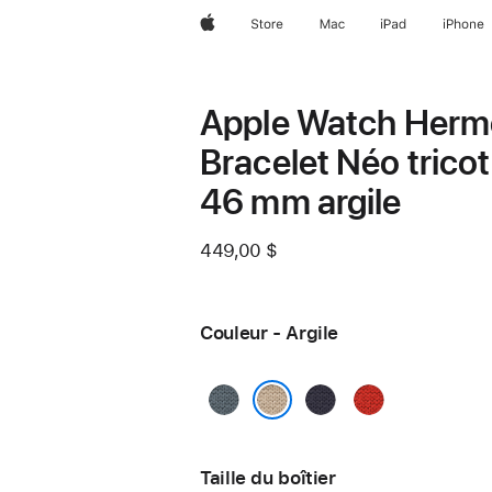
Apple
Store
Mac
iPad
iPhone
Apple Watch Herm
Bracelet Néo tricot
46 mm argile
449,00 $
Couleur - Argile
Bleu
Bleu
Capucine
gris
nuit
Argile
Taille du boîtier