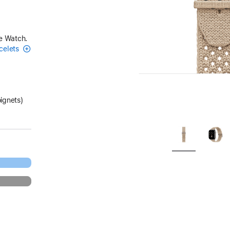
le Watch.
acelets
oignets)