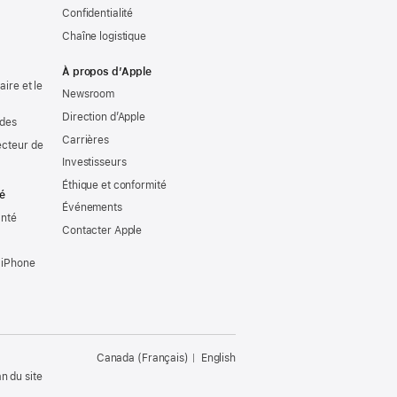
Confidentialité
Chaîne logistique
À propos d’Apple
ire et le
Newsroom
Direction d’Apple
udes
Carrières
ecteur de
Investisseurs
Éthique et conformité
té
Événements
anté
Contacter Apple
 iPhone
Canada (Français)
English
n du site