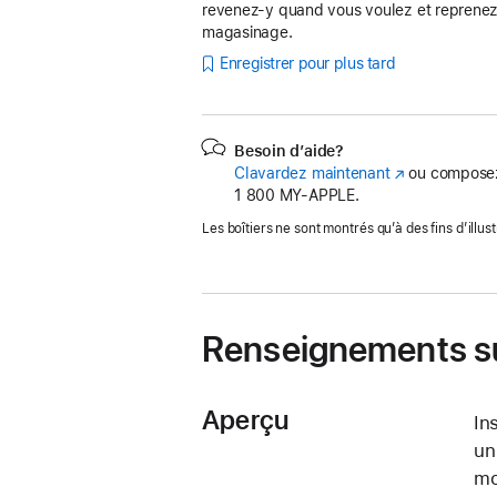
revenez-y quand vous voulez et reprenez
magasinage.
Enregistrer pour plus tard
Besoin d’aide?
Clavardez maintenant
(s’ouvre
ou composez
1 800 MY‑APPLE.
dans
une
Les boîtiers ne sont montrés qu’à des fins d’illust
nouvelle
fenêtre)
Renseignements su
Aperçu
In
un
mo