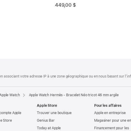
écru
449,00 $
.
 associant votre adresse IP à une zone géographique ou en nous basant sur l’infor
 Apple Watch
Apple Watch Hermès - Bracelet Néo tricot 46 mm argile
Apple Store
Pour les affaires
 compte Apple
Trouver une boutique
Apple en entreprise
e Store
Genius Bar
Magasiner pour une en
Today at Apple
Financement pour les