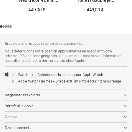
Néo tricot 42 mm
Toile H double jeu
capucine
42 mm noir/écru
449,00 $
449,00 $
Bas
Notes
Bracelets offerts sous réserve des disponibilités.
de
de
bas
Nous déterminons votre position approximative en associant votre
page
adresse IP à une zone géographique ou en nous basant sur l’information
de
recueillie lors de votre dernière visite chez Apple.
page
Watch
Acheter des bracelets pour Apple Watch
Apple
Apple Watch Hermès - Bracelet Kilim simple tour 42 mm orange
Magasiner et explorer
Portefeuille Apple
Compte
Divertissement