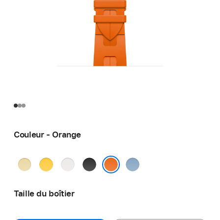
Couleur - Orange
Grège
Jaune
Blanc
Noir
Bleu
pastel
Orange
Taille du boîtier