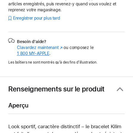
articles enregistrés, puis revenez-y quand vous voulez et
reprenez votre magasinage.
Enregistrer pour plus tard
Besoin d’aide?
Clavardez maintenant
(s’ouvre
ou composez le
1 800 MY‑APPLE
.
dans
une
Les boîtiers ne sont montrés qu’à des fins d’illustration.
nouvelle
fenêtre)
Renseignements sur le produit
Aperçu
Look sportif, caractère distinctif – le bracelet Kilim