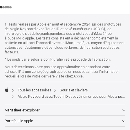
Bas
Notes
1. Tests réalisés par Apple en août et septembre 2024 sur des prototypes
de
de
de Magic Keyboard avec Touch ID et pavé numérique (USB-C), de
bas
page
micrologiciels et de logiciels jumelés à des prototypes d’iMac 24 po
de
à puce M4 d’Apple. Les tests consistaient à décharger complètement la
page
batterie en utilisant l’appareil avec un iMac jumelé, au moyen d’équipement
automatisé. L’autonomie dépend des réglages, de l’utilisation et d’autres
facteurs.
* Le poids varie selon la configuration et le procédé de fabrication.
Nous déterminons votre position approximative en associant votre
adresse IP à une zone géographique ou en nous basant sur l’information
recueillie lors de votre dernière visite chez Apple.
Tous les accessoires
Souris et claviers
Apple
Magic Keyboard avec Touch ID et pavé numérique pour Mac à puce Apple (USB‑C) - Anglais (États-Unis) - Touches noires
Magasiner et explorer
Portefeuille Apple