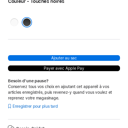
Couleur - Touches noires
Touches
blanches
Touches noires
Ajouter au sac
Payer avec Apple Pay
Besoin d’une pause?
Conservez tous vos choix en ajoutant cet appareil à vos
articles enregistrés, puis revenez-y quand vous voulez et
reprenez votre magasinage.
Enregistrer pour plus tard