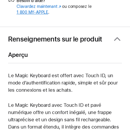
Besoin d’aide?
Clavardez maintenant
(s’ouvre
ou composez le
1 800 MY‑APPLE
.
dans
une
nouvelle
fenêtre)
Renseignements sur le produit
Aperçu
Le Magic Keyboard est offert avec Touch ID, un
mode d’authentification rapide, simple et sûr pour
les connexions et les achats.
Le Magic Keyboard avec Touch ID et pavé
numérique offre un confort inégalé, une frappe
ultraprécise et un design sans fil rechargeable.
Dans un format étendu, il intègre des commandes