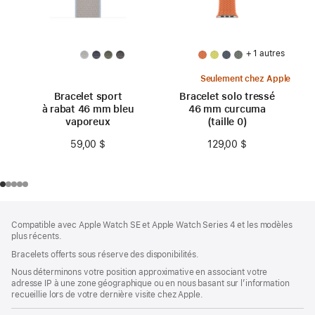
+ 1 autres
Seulement chez Apple
Bracelet sport
Bracelet solo tressé
à rabat 46 mm bleu
46 mm curcuma
vaporeux
(taille 0)
59,00 $
129,00 $
Bas
Notes
Compatible avec Apple Watch SE et Apple Watch Series 4 et les modèles
de
de
plus récents.
bas
page
Bracelets offerts sous réserve des disponibilités.
de
page
Nous déterminons votre position approximative en associant votre
adresse IP à une zone géographique ou en nous basant sur l’information
recueillie lors de votre dernière visite chez Apple.