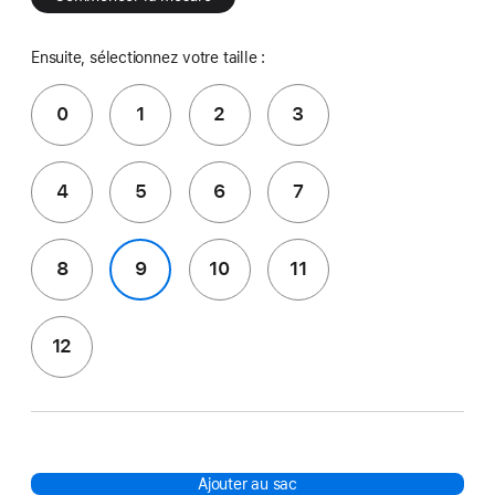
Ensuite, sélectionnez votre taille :
0
1
2
3
4
5
6
7
8
9
10
11
12
Ajouter au sac