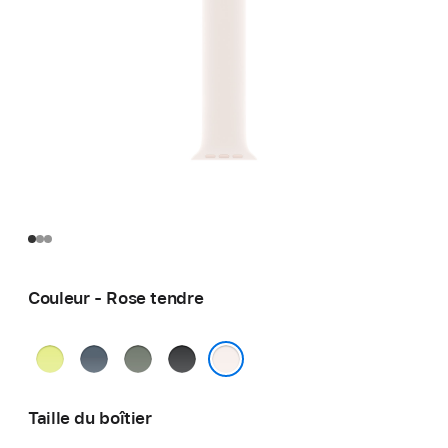
Couleur - Rose tendre
Jaune
Bleu
Gris-
Noir
fluo
nautique
vert
Rose tendre
Taille du boîtier