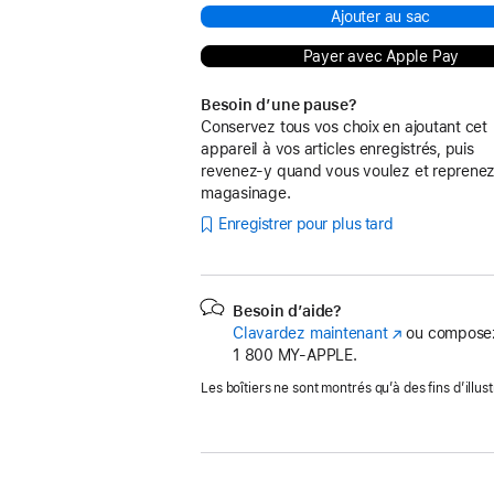
Ajouter au sac
Payer avec Apple Pay
Besoin d’une pause?
Conservez tous vos choix en ajoutant cet
appareil à vos articles enregistrés, puis
revenez-y quand vous voulez et reprenez
magasinage.
Enregistrer pour plus tard
Besoin d’aide?
Clavardez maintenant
(s’ouvre
ou composez
1 800 MY‑APPLE.
dans
une
Les boîtiers ne sont montrés qu’à des fins d’illust
nouvelle
fenêtre)