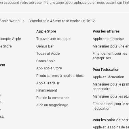
 associant votre adresse IP à une zone géographique ou en nous basant sur l’infor
 Apple Watch
Bracelet solo 46 mm rose tendre (taille 12)
Apple Store
Pour les affaires
 compte Apple
Trouver une boutique
Apple en entreprise
e Store
Genius Bar
Magasiner pour une en
Today at Apple
Financement pour les
entreprises
Camp Apple
ent
App Apple Store
Pour l’éducation
Produits remis à neuf certifiés
Apple et l’éducation
Apple Trade In
Magasiner pour le prima
secondaire
Financement
e
Magasiner pour les ét
État de la commande
s+
Financement pour le s
Aide au magasinage
l’éducation
+
sts
Pour les soins de san
Apple et les soins de s