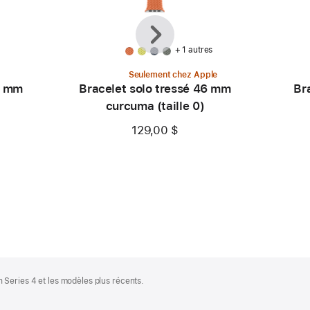
Précédent
Suivante
+ 1 autres
Seulement chez Apple
6 mm
Bracelet solo tressé 46 mm
Br
curcuma (taille 0)
129,00 $
Series 4 et les modèles plus récents.
.