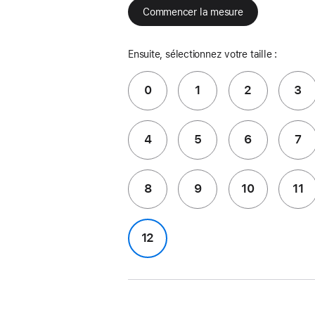
Commencer la mesure
Ensuite, sélectionnez votre taille :
0
1
2
3
4
5
6
7
8
9
10
11
12