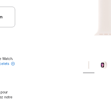
m
le Watch.
acelets
s pour
ez notre