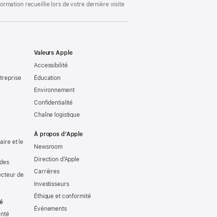
mation recueillie lors de votre dernière visite
Valeurs Apple
Accessibilité
treprise
Éducation
Environnement
Confidentialité
Chaîne logistique
À propos d’Apple
ire et le
Newsroom
Direction d’Apple
udes
Carrières
ecteur de
Investisseurs
Éthique et conformité
té
Événements
anté