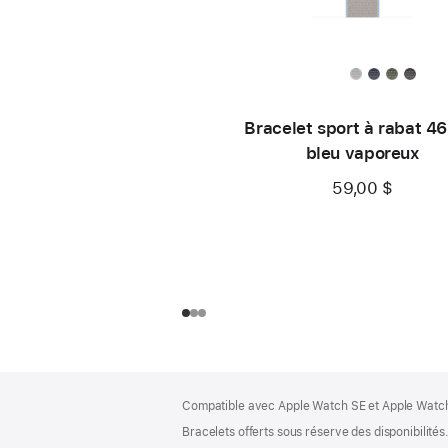
Bracelet sport à rabat 4
bleu vaporeux
59,00 $
Bas
Notes
Compatible avec Apple Watch SE et Apple Watch 
de
de
bas
Bracelets offerts sous réserve des disponibilités
page