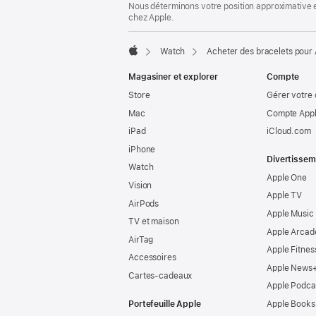
de
Nous déterminons votre position approximative en
page
chez Apple.
Watch
Acheter des bracelets pour
Apple
Magasiner et explorer
Compte
Store
Gérer votre
Mac
Compte Appl
iPad
iCloud.com
iPhone
Divertissem
Watch
Apple One
Vision
Apple TV
AirPods
Apple Music
TV et maison
Apple Arcad
AirTag
Apple Fitnes
Accessoires
Apple News
Cartes-cadeaux
Apple Podca
Portefeuille Apple
Apple Books