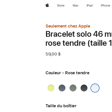
Apple
Store
Mac
iPad
iPhone
Seulement chez Apple
Bracelet solo 46 
rose tendre (taille 
59,00 $
Couleur - Rose tendre
Jaune
Bleu
Gris-
Noir
fluo
nautique
vert
Rose tendre
Taille du boîtier