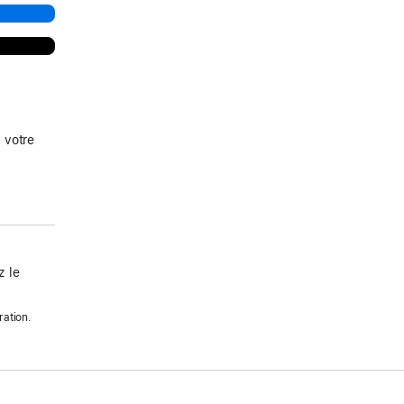
 votre
 le
ration.