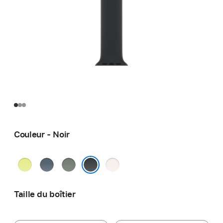
Couleur - Noir
Jaune
Bleu
Gris-
Rose
fluo
nautique
vert
tendre
Noir
Taille du boîtier