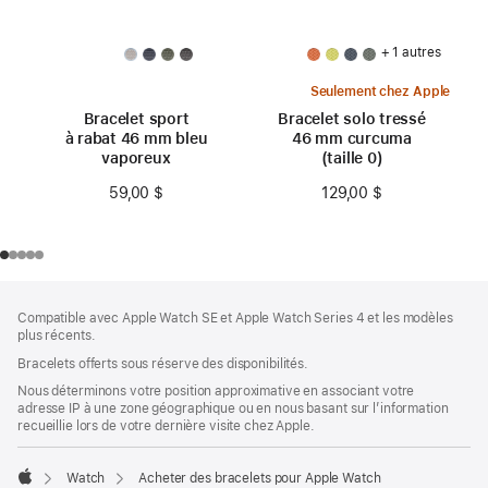
+ 1 autres
Seulement chez Apple
Bracelet sport
Bracelet solo tressé
à rabat 46 mm bleu
46 mm curcuma
vaporeux
(taille 0)
59,00 $
129,00 $
Bas
Notes
Compatible avec Apple Watch SE et Apple Watch Series 4 et les modèles
de
de
plus récents.
bas
page
Bracelets offerts sous réserve des disponibilités.
de
page
Nous déterminons votre position approximative en associant votre
adresse IP à une zone géographique ou en nous basant sur l’information
recueillie lors de votre dernière visite chez Apple.
Watch
Acheter des bracelets pour Apple Watch