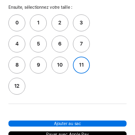
Ensuite, sélectionnez votre taille :
0
1
2
3
4
5
6
7
8
9
10
11
12
Ajouter au sac
Payer avec Apple Pay